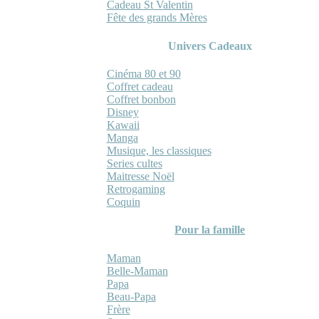
Cadeau St Valentin
Fête des grands Mères
Univers Cadeaux
Cinéma 80 et 90
Coffret cadeau
Coffret bonbon
Disney
Kawaii
Manga
Musique, les classiques
Series cultes
Maitresse Noël
Retrogaming
Coquin
Pour la famille
Maman
Belle-Maman
Papa
Beau-Papa
Frère