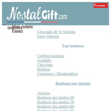
Aller
Aller
Promo !
à
au
la
contenu
navigation
Mon compte
Bonbons
Panier
Chocolats de St Valentin
Saint Valentin
Top bonbons
Coffrets bonbons
Acidulés
Chocolats
Réglisse
Guimauve / Marshmallow
Bonbons par époque
Anciens
Bonbons des années 60
Bonbons des années 70
Bonbons des années 80
Bonbons des années 90