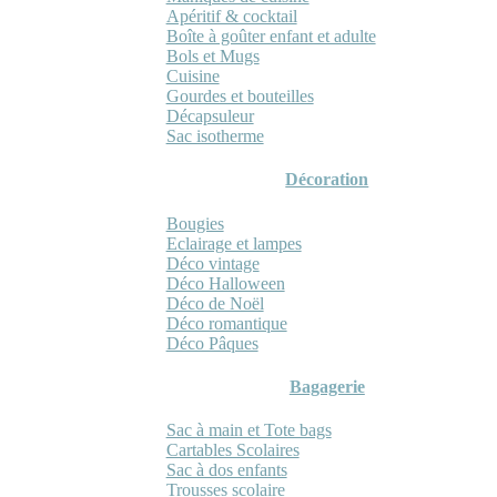
Apéritif & cocktail
Boîte à goûter enfant et adulte
Bols et Mugs
Cuisine
Gourdes et bouteilles
Décapsuleur
Sac isotherme
Décoration
Bougies
Eclairage et lampes
Déco vintage
Déco Halloween
Déco de Noël
Déco romantique
Déco Pâques
Bagagerie
Sac à main et Tote bags
Cartables Scolaires
Sac à dos enfants
Trousses scolaire