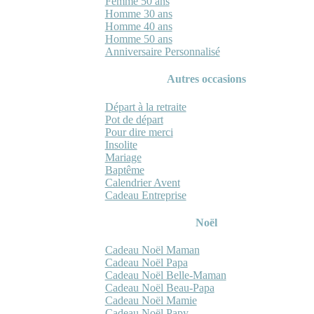
Femme 50 ans
Homme 30 ans
Homme 40 ans
Homme 50 ans
Anniversaire Personnalisé
Autres occasions
Départ à la retraite
Pot de départ
Pour dire merci
Insolite
Mariage
Baptême
Calendrier Avent
Cadeau Entreprise
Noël
Cadeau Noël Maman
Cadeau Noël Papa
Cadeau Noël Belle-Maman
Cadeau Noël Beau-Papa
Cadeau Noël Mamie
Cadeau Noël Papy