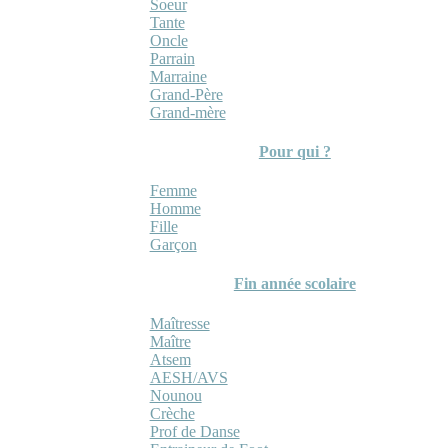
Soeur
Tante
Oncle
Parrain
Marraine
Grand-Père
Grand-mère
Pour qui ?
Femme
Homme
Fille
Garçon
Fin année scolaire
Maîtresse
Maître
Atsem
AESH/AVS
Nounou
Crèche
Prof de Danse