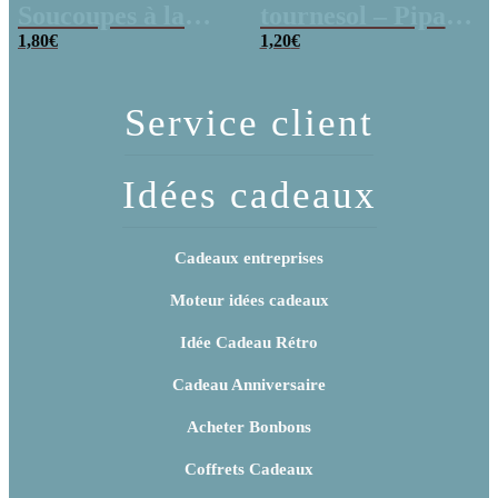
Soucoupes à la
tournesol – Pipas
poudre (x20)
1,80
€
x 3
1,20
€
Service client
Idées cadeaux
Cadeaux entreprises
Moteur idées cadeaux
Idée Cadeau Rétro
Cadeau Anniversaire
Acheter Bonbons
Coffrets Cadeaux