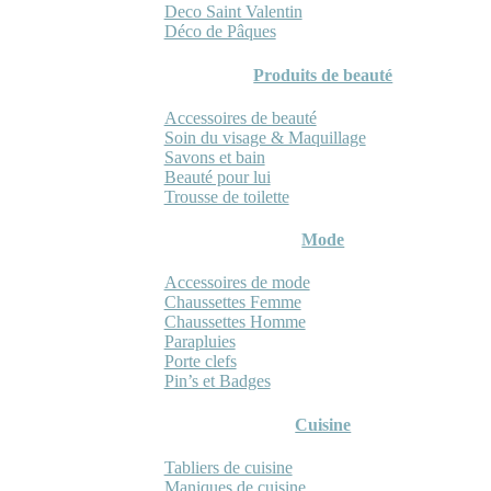
Deco Saint Valentin
Déco de Pâques
Produits de beauté
Accessoires de beauté
Soin du visage & Maquillage
Savons et bain
Beauté pour lui
Trousse de toilette
Mode
Accessoires de mode
Chaussettes Femme
Chaussettes Homme
Parapluies
Porte clefs
Pin’s et Badges
Cuisine
Tabliers de cuisine
Maniques de cuisine