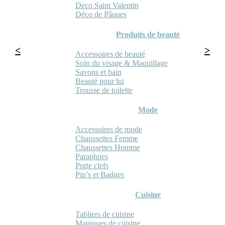
Deco Saint Valentin
Déco de Pâques
Produits de beauté
Accessoires de beauté
Soin du visage & Maquillage
Savons et bain
Beauté pour lui
Trousse de toilette
Mode
Accessoires de mode
Chaussettes Femme
Chaussettes Homme
Parapluies
Porte clefs
Pin’s et Badges
Cuisine
Tabliers de cuisine
Maniques de cuisine