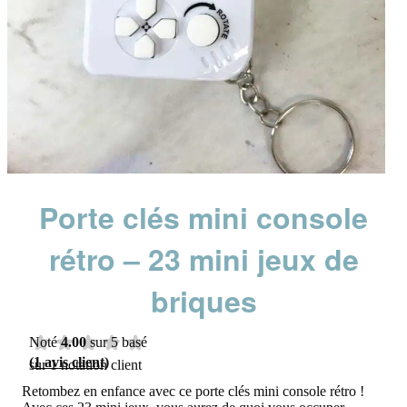
Porte clés mini console
rétro – 23 mini jeux de
briques
Noté
4.00
sur 5 basé
(
1
avis client)
sur
1
notation client
Retombez en enfance avec ce porte clés mini console rétro !