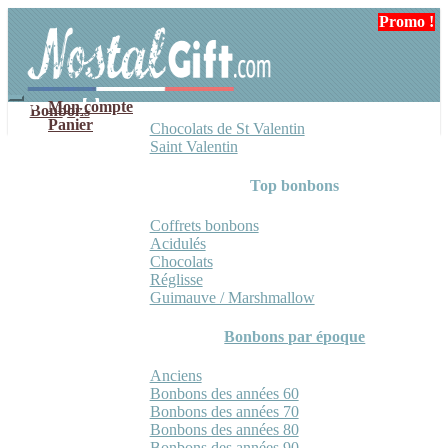
Aller
Aller
Promo !
Promo !
Promo !
à
au
la
contenu
navigation
Mon compte
Bonbons
Panier
Chocolats de St Valentin
Saint Valentin
Top bonbons
Coffrets bonbons
Acidulés
Chocolats
Réglisse
Guimauve / Marshmallow
Bonbons par époque
Anciens
Bonbons des années 60
Bonbons des années 70
Bonbons des années 80
Bonbons des années 90