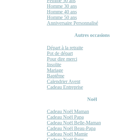
Femme 50 ans
Homme 30 ans
Homme 40 ans
Homme 50 ans
Anniversaire Personnalisé
Autres occasions
Départ à la retraite
Pot de départ
Pour dire merci
Insolite
Mariage
Baptême
Calendrier Avent
Cadeau Entreprise
Noël
Cadeau Noël Maman
Cadeau Noël Papa
Cadeau Noël Belle-Maman
Cadeau Noël Beau-Papa
Cadeau Noël Mamie
Cadeau Noël Papy