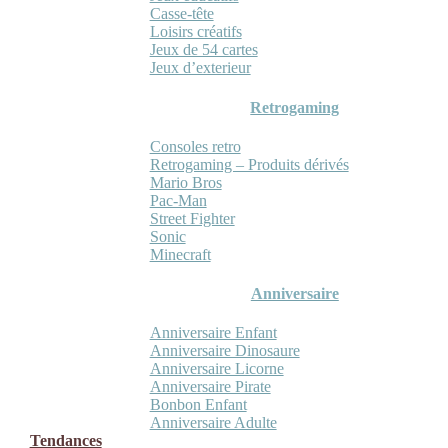
Casse-tête
Loisirs créatifs
Jeux de 54 cartes
Jeux d’exterieur
Retrogaming
Consoles retro
Retrogaming – Produits dérivés
Mario Bros
Pac-Man
Street Fighter
Sonic
Minecraft
Anniversaire
Anniversaire Enfant
Anniversaire Dinosaure
Anniversaire Licorne
Anniversaire Pirate
Bonbon Enfant
Anniversaire Adulte
Tendances