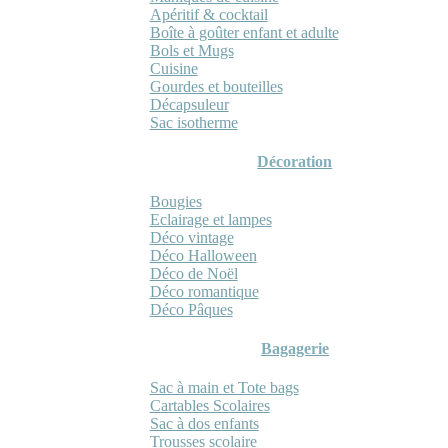
Apéritif & cocktail
Boîte à goûter enfant et adulte
Bols et Mugs
Cuisine
Gourdes et bouteilles
Décapsuleur
Sac isotherme
Décoration
Bougies
Eclairage et lampes
Déco vintage
Déco Halloween
Déco de Noël
Déco romantique
Déco Pâques
Bagagerie
Sac à main et Tote bags
Cartables Scolaires
Sac à dos enfants
Trousses scolaire