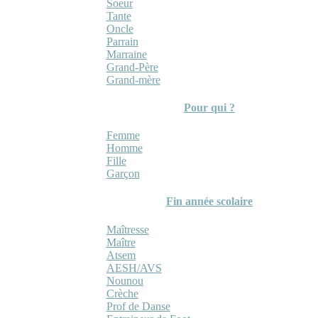
Soeur
Tante
Oncle
Parrain
Marraine
Grand-Père
Grand-mère
Pour qui ?
Femme
Homme
Fille
Garçon
Fin année scolaire
Maîtresse
Maître
Atsem
AESH/AVS
Nounou
Crèche
Prof de Danse