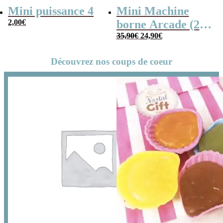
Mini puissance 4
Mini Machine
2,00
€
borne Arcade (240
Le
Le
jeux)
35,90
€
24,90
€
prix
prix
initial
actuel
Découvrez nos coups de coeur
était :
est :
35,90€.
24,90€.