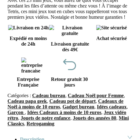
Avec ces 23 mini jeux, vous aurez de quoi vous occuper
pendant les files d’attente ou même chez vous ! À l’image de
Tetris, ces mini jeux tout en cubes vous rappelleront vos tous
premiers jeux vidéos. Nostalgie et bonne humeur garanties !
Expédié en moins
Achat sécurisé
de 24h
Livraison gratuite
dès 49€
Entreprise
Retour gratuit 30
Française
jours
Catégories :
Cadeau bureau
,
Cadeau Noël pour Femme
,
Cadeau papa geek
,
Cadeau pot de départ
,
Cadeaux de
Noël à moins de 10 euros
,
Gadget bureau
,
Idées cadeaux
,
Garçon
,
Idées Cadeaux à moins de 10 euros
,
Jeux vidéo
rétro
,
Jouets de notre enfance
,
Jouets des années 80
,
Mini
Classics
,
Retrogaming
Description