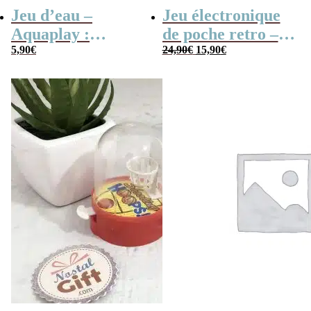
Jeu d’eau –
Jeu électronique
Aquaplay :
de poche retro –
Le
Le
anneaux,
5,90
€
Console vintage
24,90
€
15,90
€
prix
prix
basketball ou
initial
actuel
était :
est :
pyramide –
24,90€.
15,90€.
Inspiré de
Wonderful
Waterfuls