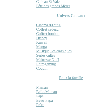
Cadeau St Valentin
Fête des grands Mères
Univers Cadeaux
Cinéma 80 et 90
Coffret cadeau
Coffret bonbon
Disney
Kawaii
Manga
Musique, les classiques
Series cultes
Maitresse Noël
Retrogaming
Coquin
Pour la famille
Maman
Belle-Maman
Papa
Beau-Papa
Frère