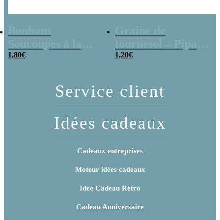
Bonbons
Graine de
Soucoupes à la
tournesol – Pipas
poudre (x20)
1,80
€
x 3
1,20
€
Service client
Idées cadeaux
Cadeaux entreprises
Moteur idées cadeaux
Idée Cadeau Rétro
Cadeau Anniversaire