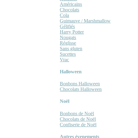
Américains
Chocolats
Cola
Guimauve / Marshmallow
Gélifiés
Harry Potter
Nougats
Réglisse
Sans gluten
Sucettes
Vrac
Halloween
Bonbons Halloween
Chocolats Halloween
Noël
Bonbons de Noël
Chocolats de Noël
Confiserie de Noël
Autres évenements