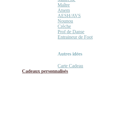
Maître
Atsem
AESH/AVS
Nounou
Crèche
Prof de Danse
Entraineur de Foot
Autres idées
Carte Cadeau
Cadeaux personnalisés