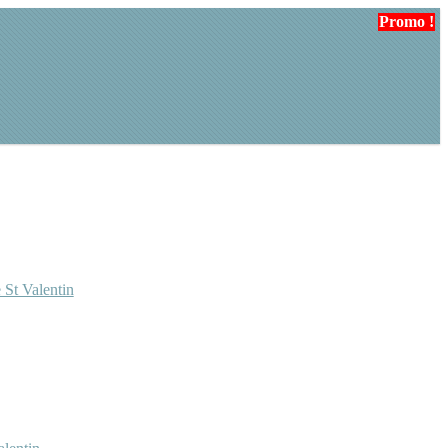
Promo !
Promo !
 St Valentin