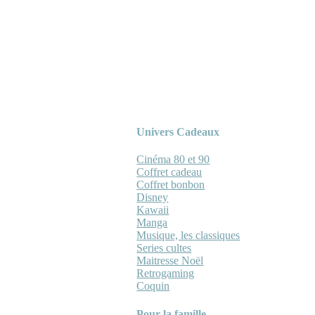
Univers Cadeaux
Cinéma 80 et 90
Coffret cadeau
Coffret bonbon
Disney
Kawaii
Manga
Musique, les classiques
Series cultes
Maitresse Noël
Retrogaming
Coquin
Pour la famille