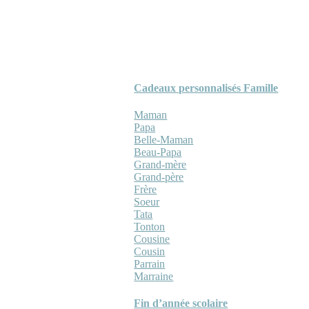
Cadeaux personnalisés Famille
Maman
Papa
Belle-Maman
Beau-Papa
Grand-mère
Grand-père
Frère
Soeur
Tata
Tonton
Cousine
Cousin
Parrain
Marraine
Fin d’année scolaire