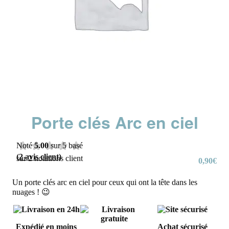
Porte clés Arc en ciel
Noté
5.00
sur 5 basé
(
2
avis client)
sur
2
notations client
0,90
€
Un porte clés arc en ciel pour ceux qui ont la tête dans les
nuages ! 😉
Expédié en moins
Achat sécurisé