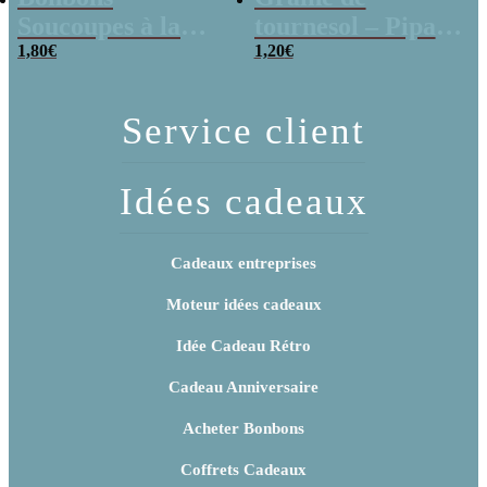
Soucoupes à la
tournesol – Pipas
poudre (x20)
1,80
€
x 3
1,20
€
Service client
Idées cadeaux
Cadeaux entreprises
Moteur idées cadeaux
Idée Cadeau Rétro
Cadeau Anniversaire
Acheter Bonbons
Coffrets Cadeaux