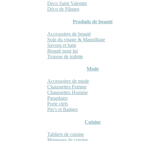
Deco Saint Valentin
Déco de Pâques
Produits de beauté
Accessoires de beauté
Soin du visage & Maquillage
Savons et bain
Beauté pour lui
Trousse de toilette
Mode
Accessoires de mode
Chaussettes Femme
Chaussettes Homme
Parapluies
Porte clefs
Pin’s et Badges
Cuisine
Tabliers de cuisine
Maniques de cuisine