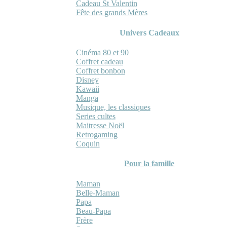
Cadeau St Valentin
Fête des grands Mères
Univers Cadeaux
Cinéma 80 et 90
Coffret cadeau
Coffret bonbon
Disney
Kawaii
Manga
Musique, les classiques
Series cultes
Maitresse Noël
Retrogaming
Coquin
Pour la famille
Maman
Belle-Maman
Papa
Beau-Papa
Frère