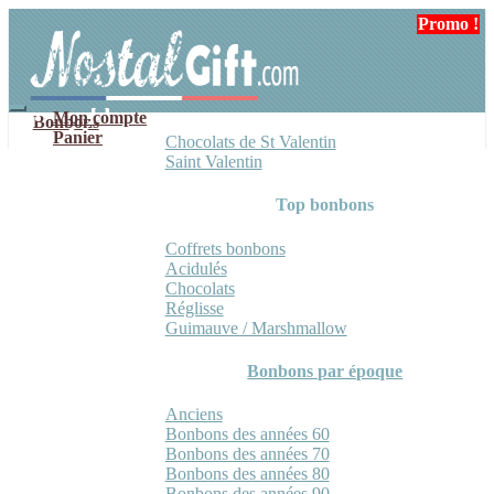
Aller
Aller
Promo !
à
au
la
contenu
navigation
Mon compte
Bonbons
Panier
Chocolats de St Valentin
Saint Valentin
Top bonbons
Coffrets bonbons
Acidulés
Chocolats
Réglisse
Guimauve / Marshmallow
Bonbons par époque
Anciens
Bonbons des années 60
Bonbons des années 70
Bonbons des années 80
Bonbons des années 90