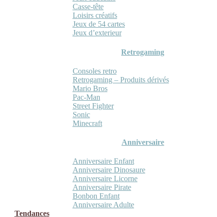
Casse-tête
Loisirs créatifs
Jeux de 54 cartes
Jeux d’exterieur
Retrogaming
Consoles retro
Retrogaming – Produits dérivés
Mario Bros
Pac-Man
Street Fighter
Sonic
Minecraft
Anniversaire
Anniversaire Enfant
Anniversaire Dinosaure
Anniversaire Licorne
Anniversaire Pirate
Bonbon Enfant
Anniversaire Adulte
Tendances