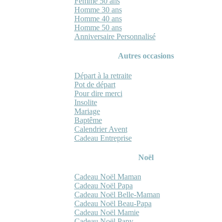
Femme 50 ans
Homme 30 ans
Homme 40 ans
Homme 50 ans
Anniversaire Personnalisé
Autres occasions
Départ à la retraite
Pot de départ
Pour dire merci
Insolite
Mariage
Baptême
Calendrier Avent
Cadeau Entreprise
Noël
Cadeau Noël Maman
Cadeau Noël Papa
Cadeau Noël Belle-Maman
Cadeau Noël Beau-Papa
Cadeau Noël Mamie
Cadeau Noël Papy