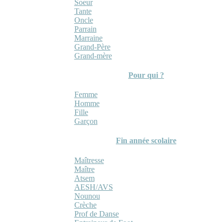
Soeur
Tante
Oncle
Parrain
Marraine
Grand-Père
Grand-mère
Pour qui ?
Femme
Homme
Fille
Garçon
Fin année scolaire
Maîtresse
Maître
Atsem
AESH/AVS
Nounou
Crèche
Prof de Danse