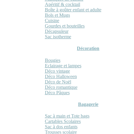
Apéritif & cocktail
Boîte à goûter enfant et adulte
Bols et Mugs
Cuisine
Gourdes et bouteilles
Décapsuleur
Sac isotherme
Décoration
Bougies
Eclairage et lampes
Déco vintage
Déco Halloween
Déco de Noël
Déco romantique
Déco Pâques
Bagagerie
Sac à main et Tote bags
Cartables Scolaires
Sac à dos enfants
Trousses scolaire