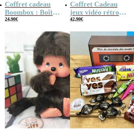
Coffret cadeau
Coffret Cadeau
Boombox : Boîte
jeux vidéo rétro
bonbons des
24,90
€
(avec sa console de
42,90
€
années 80 –
poche retro)
Coffret bonbon