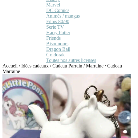
Marvel
DC Comics
Animés / mangas
Films 80/90
Serie TV
Harry Potter
Friends
Bisounours
Dragon Ball
Goldorak
Toutes nos autres licenses
Accueil
/
Idées cadeaux
/
Cadeau Parrain / Marraine
/
Cadeau
Marraine