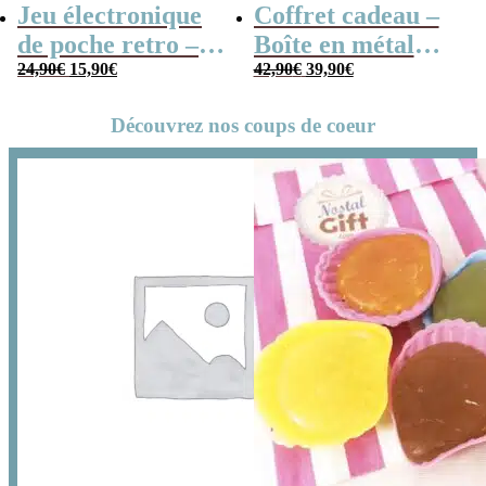
Jeu électronique
Coffret cadeau –
de poche retro –
Boîte en métal
Le
Le
Le
Le
Console vintage
24,90
€
15,90
€
cassette –
42,90
€
39,90
€
prix
prix
prix
prix
Chocolats des
initial
actuel
initial
actuel
Découvrez nos coups de coeur
était :
est :
était :
est :
années 80 – grand
24,90€.
15,90€.
42,90€.
39,90€.
coffret chocolat
original