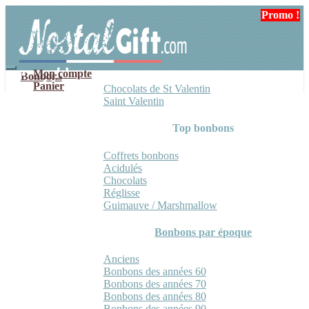
Aller
Aller
Promo !
Promo !
Promo !
Promo !
à
au
la
contenu
navigation
Mon compte
Bonbons
Panier
Chocolats de St Valentin
Saint Valentin
Top bonbons
Coffrets bonbons
Acidulés
Chocolats
Réglisse
Guimauve / Marshmallow
Bonbons par époque
Anciens
Bonbons des années 60
Bonbons des années 70
Bonbons des années 80
Bonbons des années 90