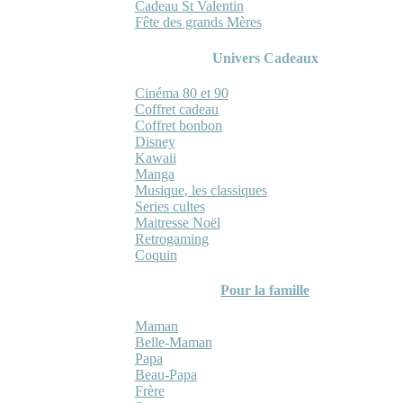
Cadeau St Valentin
Fête des grands Mères
Univers Cadeaux
Cinéma 80 et 90
Coffret cadeau
Coffret bonbon
Disney
Kawaii
Manga
Musique, les classiques
Series cultes
Maitresse Noël
Retrogaming
Coquin
Pour la famille
Maman
Belle-Maman
Papa
Beau-Papa
Frère