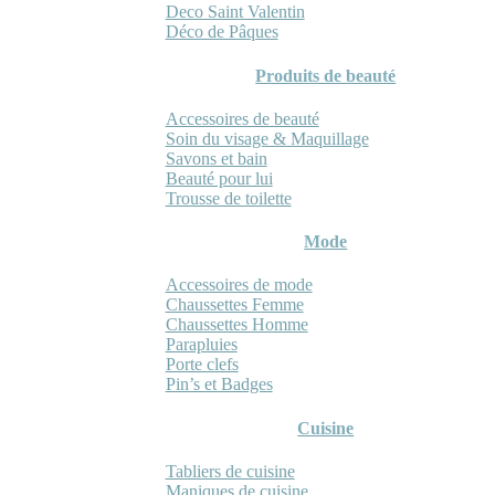
Deco Saint Valentin
Déco de Pâques
Produits de beauté
Accessoires de beauté
Soin du visage & Maquillage
Savons et bain
Beauté pour lui
Trousse de toilette
Mode
Accessoires de mode
Chaussettes Femme
Chaussettes Homme
Parapluies
Porte clefs
Pin’s et Badges
Cuisine
Tabliers de cuisine
Maniques de cuisine