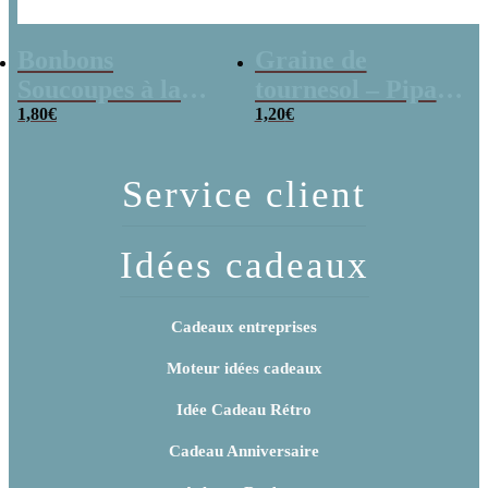
Bonbons
Graine de
Soucoupes à la
tournesol – Pipas
poudre (x20)
1,80
€
x 3
1,20
€
Service client
Idées cadeaux
Cadeaux entreprises
Moteur idées cadeaux
Idée Cadeau Rétro
Cadeau Anniversaire