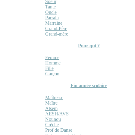
Soeur
Tante
Oncle
Parrain
Marraine
Grand-Père
Grand-mère
Pour qui ?
Femme
Homme
Fille
Garçon
Fin année scolaire
Maîtresse
Maître
Atsem
AESH/AVS
Nounou
Crèche
Prof de Danse