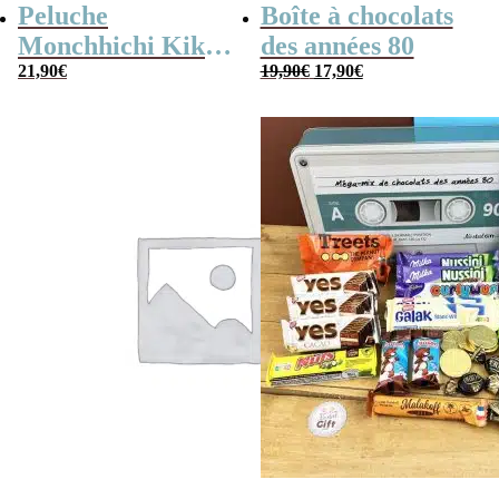
Peluche
Boîte à chocolats
Monchhichi Kiki
des années 80
Le
Le
l’original (20 cm)
21,90
€
19,90
€
17,90
€
prix
prix
initial
actuel
était :
est :
19,90€.
17,90€.