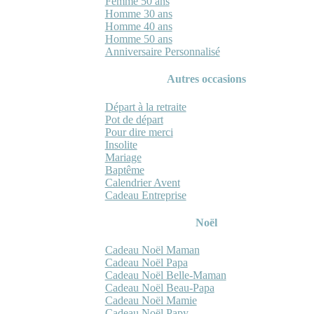
Femme 50 ans
Homme 30 ans
Homme 40 ans
Homme 50 ans
Anniversaire Personnalisé
Autres occasions
Départ à la retraite
Pot de départ
Pour dire merci
Insolite
Mariage
Baptême
Calendrier Avent
Cadeau Entreprise
Noël
Cadeau Noël Maman
Cadeau Noël Papa
Cadeau Noël Belle-Maman
Cadeau Noël Beau-Papa
Cadeau Noël Mamie
Cadeau Noël Papy