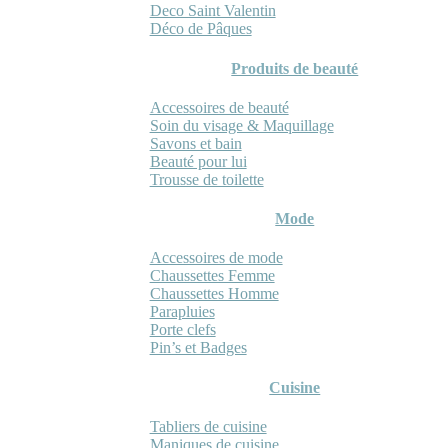
Deco Saint Valentin
Déco de Pâques
Produits de beauté
Accessoires de beauté
Soin du visage & Maquillage
Savons et bain
Beauté pour lui
Trousse de toilette
Mode
Accessoires de mode
Chaussettes Femme
Chaussettes Homme
Parapluies
Porte clefs
Pin’s et Badges
Cuisine
Tabliers de cuisine
Maniques de cuisine