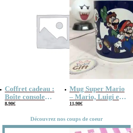
Coffret cadeau :
Mug Super Mario
Boîte console
– Mario, Luigi et
retro remplie de
8,90
€
Boo
11,90
€
bonbons à la
Découvrez nos coups de coeur
poudre