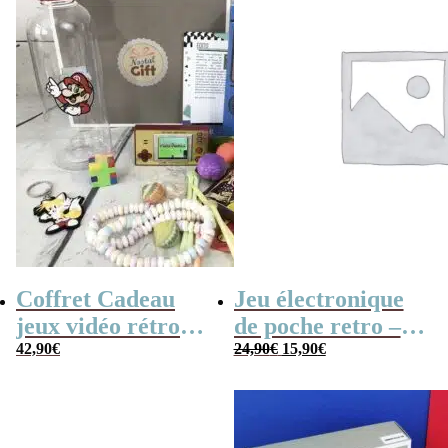
Coffret Cadeau
Jeu électronique
jeux vidéo rétro
de poche retro –
Le
Le
(avec sa console de
42,90
€
Console vintage
24,90
€
15,90
€
prix
prix
poche retro)
initial
actuel
était :
est :
24,90€.
15,90€.