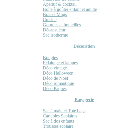
Apéritif & cocktail
Boîte à goûter enfant et adulte
Bols et Mugs
Cuisine
Gourdes et bouteilles
Décapsuleur
Sac isotherme
Décoration
Bougies
Eclairage et lampes
Déco vintage
Déco Halloween
Déco de Noël
Déco romantique
Déco Pâques
Bagagerie
Sac à main et Tote bags
Cartables Scolaires
Sac à dos enfants
Trousses scolaire