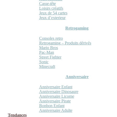
Casse-tête
Loisirs créatifs
Jeux de 54 cartes
Jeux d’exterieur
Retrogaming
Consoles retro
Retrogaming – Produits dérivés
Mario Bros
Pac-Man
Street Fighter
Sonic
Minecraft
Anniversaire
Anniversaire Enfant
Anniversaire Dinosaure
Anniversaire Licorne
Anniversaire Pirate
Bonbon Enfant
Anniversaire Adulte
Tendances