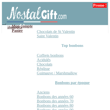
Aller
Aller
Promo !
Promo !
Promo !
à
au
la
contenu
navigation
Mon compte
Bonbons
Panier
Chocolats de St Valentin
Saint Valentin
Top bonbons
Coffrets bonbons
Acidulés
Chocolats
Réglisse
Guimauve / Marshmallow
Bonbons par époque
Anciens
Bonbons des années 60
Bonbons des années 70
Bonbons des années 80
Bonbons des années 90