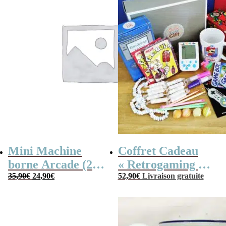
Mini Machine
Coffret Cadeau
borne Arcade (240
« Retrogaming »
Le
Le
jeux)
35,90
€
24,90
€
et sa console Tetris
52,90
€
Livraison gratuite
prix
prix
initial
actuel
était :
est :
35,90€.
24,90€.