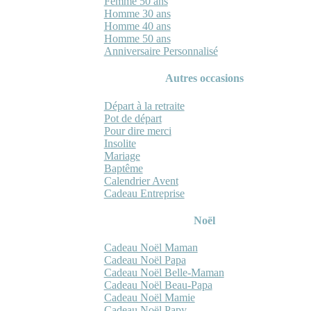
Femme 50 ans
Homme 30 ans
Homme 40 ans
Homme 50 ans
Anniversaire Personnalisé
Autres occasions
Départ à la retraite
Pot de départ
Pour dire merci
Insolite
Mariage
Baptême
Calendrier Avent
Cadeau Entreprise
Noël
Cadeau Noël Maman
Cadeau Noël Papa
Cadeau Noël Belle-Maman
Cadeau Noël Beau-Papa
Cadeau Noël Mamie
Cadeau Noël Papy