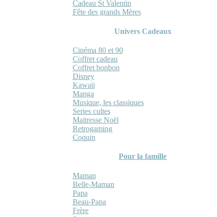
Cadeau St Valentin
Fête des grands Mères
Univers Cadeaux
Cinéma 80 et 90
Coffret cadeau
Coffret bonbon
Disney
Kawaii
Manga
Musique, les classiques
Series cultes
Maitresse Noël
Retrogaming
Coquin
Pour la famille
Maman
Belle-Maman
Papa
Beau-Papa
Frère