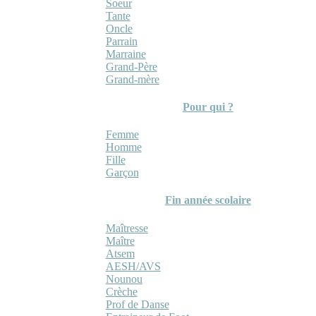
Soeur
Tante
Oncle
Parrain
Marraine
Grand-Père
Grand-mère
Pour qui ?
Femme
Homme
Fille
Garçon
Fin année scolaire
Maîtresse
Maître
Atsem
AESH/AVS
Nounou
Crèche
Prof de Danse