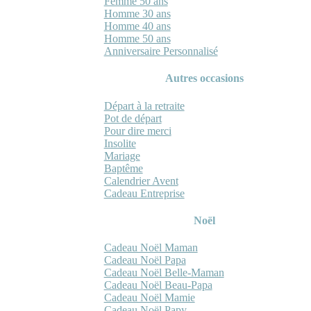
Femme 50 ans
Homme 30 ans
Homme 40 ans
Homme 50 ans
Anniversaire Personnalisé
Autres occasions
Départ à la retraite
Pot de départ
Pour dire merci
Insolite
Mariage
Baptême
Calendrier Avent
Cadeau Entreprise
Noël
Cadeau Noël Maman
Cadeau Noël Papa
Cadeau Noël Belle-Maman
Cadeau Noël Beau-Papa
Cadeau Noël Mamie
Cadeau Noël Papy