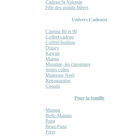
Cadeau St Valentin
Fête des grands Mères
Univers Cadeaux
Cinéma 80 et 90
Coffret cadeau
Coffret bonbon
Disney
Kawaii
Manga
Musique, les classiques
Series cultes
Maitresse Noël
Retrogaming
Coquin
Pour la famille
Maman
Belle-Maman
Papa
Beau-Papa
Frère