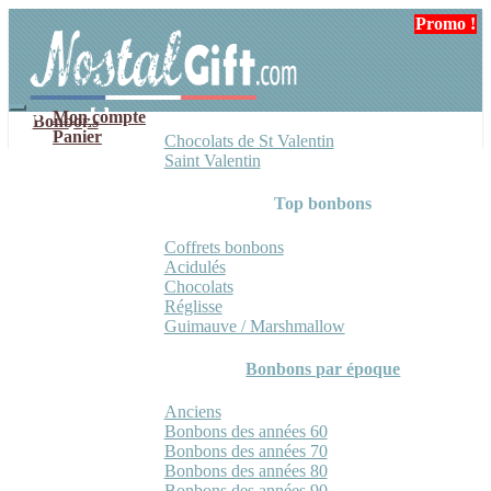
Aller
Aller
Promo !
Promo !
à
au
la
contenu
navigation
Mon compte
Bonbons
Panier
Chocolats de St Valentin
Saint Valentin
Top bonbons
Coffrets bonbons
Acidulés
Chocolats
Réglisse
Guimauve / Marshmallow
Bonbons par époque
Anciens
Bonbons des années 60
Bonbons des années 70
Bonbons des années 80
Bonbons des années 90