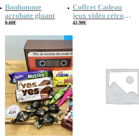
Bonhomme
Coffret Cadeau
acrobate gluant
jeux vidéo rétro
0,60
€
(avec sa console de
42,90
€
poche retro)