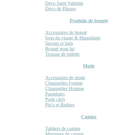
Deco Saint Valentin
Déco de Pâques
Produits de beauté
Accessoires de beauté
Soin du visage & Maquillage
Savons et bain
Beauté pour lui
Trousse de toilette
Mode
Accessoires de mode
Chaussettes Femme
Chaussettes Homme
Parapluies
Porte clefs
Pin’s et Badges
Cuisine
Tabliers de cuisine
Maniques de cuisine