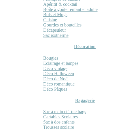
Apéritif & cocktail
Boîte à goûter enfant et adulte
Bols et Mugs
Cuisine
Gourdes et bouteilles
Décapsuleur
Sac isotherme
Décoration
Bougies
Eclairage et lampes
Déco vintage
Déco Halloween
Déco de Noël
Déco romantique
Déco Pâques
Bagagerie
Sac à main et Tote bags
Cartables Scolaires
Sac à dos enfants
Trousses scolaire