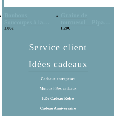
Bonbons
Graine de
Soucoupes à la
tournesol – Pipas
poudre (x20)
1,80
€
x 3
1,20
€
Service client
Idées cadeaux
Cadeaux entreprises
Moteur idées cadeaux
Idée Cadeau Rétro
Cadeau Anniversaire