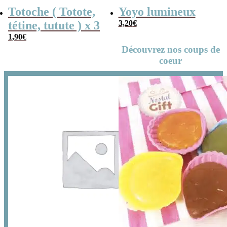
Totoche ( Totote,
Yoyo lumineux
tétine, tutute ) x 3
3,20
€
1,90
€
Découvrez nos coups de
coeur