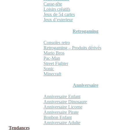
Casse-tête
Loisirs créatifs
Jeux de 54 cartes
Jeux d’exterieur
Retrogaming
Consoles retro
Retrogaming – Produits dérivés
Mario Bros
Pac-Man
Street Fighter
Sonic
Minecraft
Anniversaire
Anniversaire Enfant
Anniversaire Dinosaure
Anniversaire Licorne
Anniversaire Pirate
Bonbon Enfant
Anniversaire Adulte
Tendances