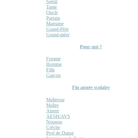
Soeur
Tante
Oncle
Parrain
Marraine
Grand-Père
Grand-mère
Pour qui ?
Femme
Homme
Fille
Garçon
Fin année scolaire
Maîtresse
Maître
Atsem
AESH/AVS
Nounou
Crèche
Prof de Danse