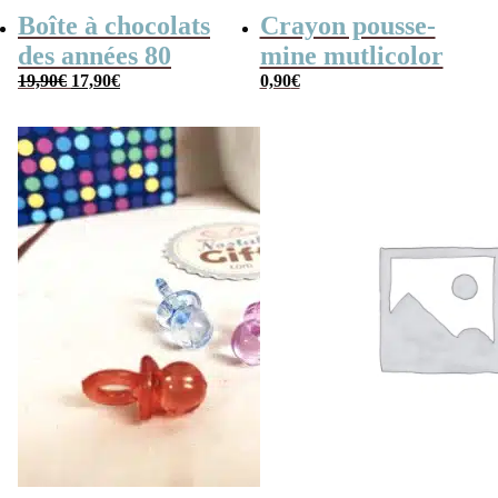
Boîte à chocolats
Crayon pousse-
des années 80
mine mutlicolor
Le
Le
19,90
€
17,90
€
0,90
€
prix
prix
initial
actuel
était :
est :
19,90€.
17,90€.