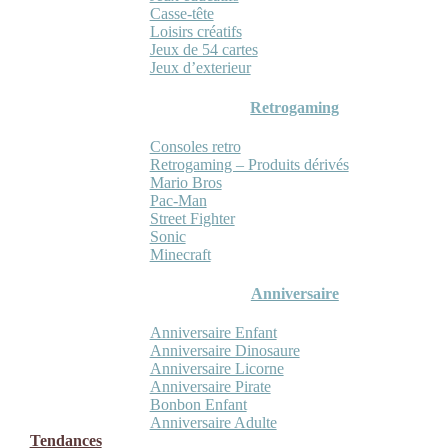
Casse-tête
Loisirs créatifs
Jeux de 54 cartes
Jeux d’exterieur
Retrogaming
Consoles retro
Retrogaming – Produits dérivés
Mario Bros
Pac-Man
Street Fighter
Sonic
Minecraft
Anniversaire
Anniversaire Enfant
Anniversaire Dinosaure
Anniversaire Licorne
Anniversaire Pirate
Bonbon Enfant
Anniversaire Adulte
Tendances