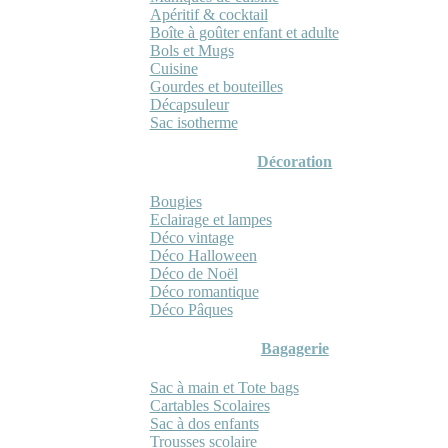
Apéritif & cocktail
Boîte à goûter enfant et adulte
Bols et Mugs
Cuisine
Gourdes et bouteilles
Décapsuleur
Sac isotherme
Décoration
Bougies
Eclairage et lampes
Déco vintage
Déco Halloween
Déco de Noël
Déco romantique
Déco Pâques
Bagagerie
Sac à main et Tote bags
Cartables Scolaires
Sac à dos enfants
Trousses scolaire