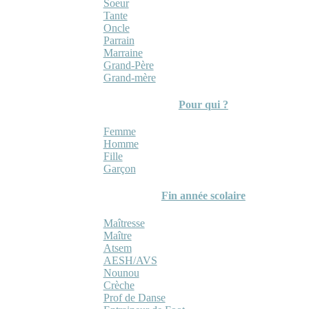
Soeur
Tante
Oncle
Parrain
Marraine
Grand-Père
Grand-mère
Pour qui ?
Femme
Homme
Fille
Garçon
Fin année scolaire
Maîtresse
Maître
Atsem
AESH/AVS
Nounou
Crèche
Prof de Danse