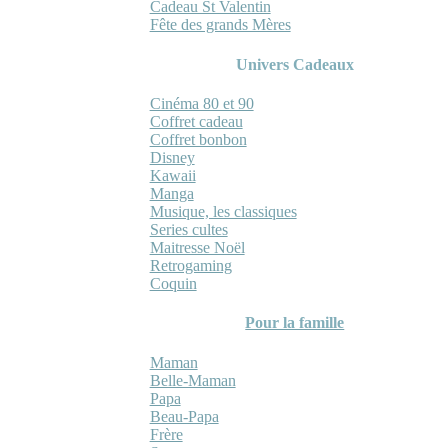
Cadeau St Valentin
Fête des grands Mères
Univers Cadeaux
Cinéma 80 et 90
Coffret cadeau
Coffret bonbon
Disney
Kawaii
Manga
Musique, les classiques
Series cultes
Maitresse Noël
Retrogaming
Coquin
Pour la famille
Maman
Belle-Maman
Papa
Beau-Papa
Frère