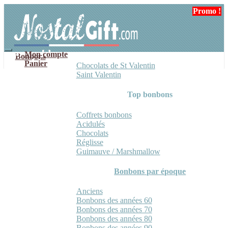
Aller
Aller
Promo !
à
au
la
contenu
navigation
Mon compte
Bonbons
Panier
Chocolats de St Valentin
Saint Valentin
Top bonbons
Coffrets bonbons
Acidulés
Chocolats
Réglisse
Guimauve / Marshmallow
Bonbons par époque
Anciens
Bonbons des années 60
Bonbons des années 70
Bonbons des années 80
Bonbons des années 90