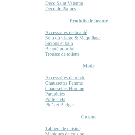
Deco Saint Valentin
Déco de Pâques
Produits de beauté
Accessoires de beauté
Soin du visage & Maquillage
Savons et bain
Beauté pour lui
Trousse de toilette
Mode
Accessoires de mode
Chaussettes Femme
Chaussettes Homme
Parapluies
Porte clefs
Pin’s et Badges
Cuisine
Tabliers de cuisine
Maniques de cuisine