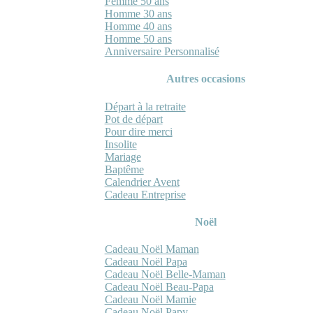
Femme 50 ans
Homme 30 ans
Homme 40 ans
Homme 50 ans
Anniversaire Personnalisé
Autres occasions
Départ à la retraite
Pot de départ
Pour dire merci
Insolite
Mariage
Baptême
Calendrier Avent
Cadeau Entreprise
Noël
Cadeau Noël Maman
Cadeau Noël Papa
Cadeau Noël Belle-Maman
Cadeau Noël Beau-Papa
Cadeau Noël Mamie
Cadeau Noël Papy