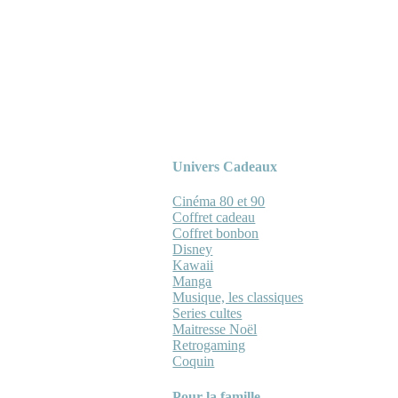
Univers Cadeaux
Cinéma 80 et 90
Coffret cadeau
Coffret bonbon
Disney
Kawaii
Manga
Musique, les classiques
Series cultes
Maitresse Noël
Retrogaming
Coquin
Pour la famille