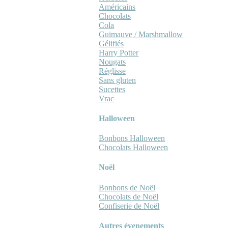
Américains
Chocolats
Cola
Guimauve / Marshmallow
Gélifiés
Harry Potter
Nougats
Réglisse
Sans gluten
Sucettes
Vrac
Halloween
Bonbons Halloween
Chocolats Halloween
Noël
Bonbons de Noël
Chocolats de Noël
Confiserie de Noël
Autres évenements