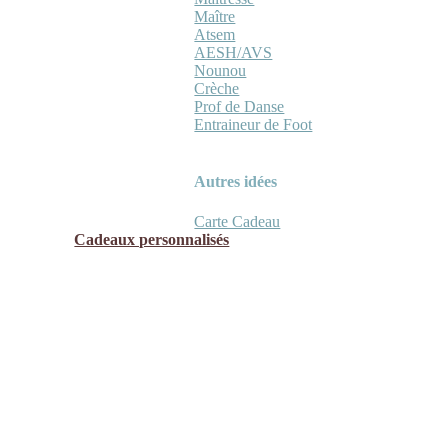
Maître
Atsem
AESH/AVS
Nounou
Crèche
Prof de Danse
Entraineur de Foot
Autres idées
Carte Cadeau
Cadeaux personnalisés