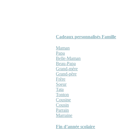
Cadeaux personnalisés Famille
Maman
Papa
Belle-Maman
Beau-Papa
Grand-mère
Grand-père
Frère
Soeur
Tata
Tonton
Cousine
Cousin
Parrain
Marraine
Fin d’année scolaire