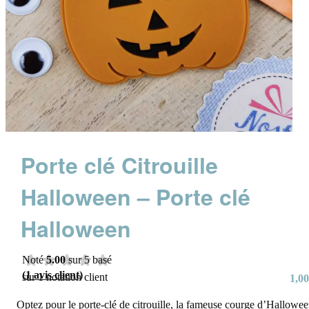
Porte clé Citrouille
Halloween – Porte clé
Halloween
Noté
5.00
sur 5 basé
(
1
avis client)
sur
1
notation client
1,00
Optez pour le porte-clé de citrouille, la fameuse courge d’Hallowe