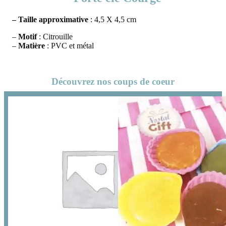
– Taille
approximative
: 4,5 X 4,5 cm
–
Motif
: Citrouille
–
Matière
: PVC et métal
Découvrez nos coups de coeur