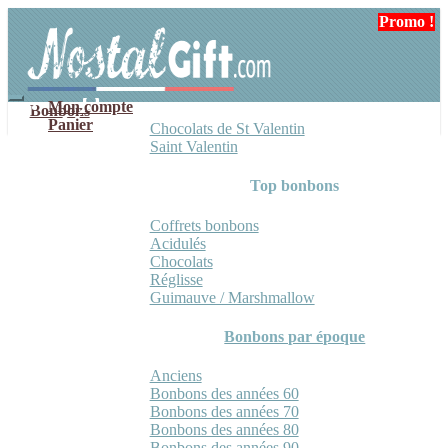
Aller
Aller
Promo !
à
au
la
contenu
navigation
Mon compte
Bonbons
Panier
Chocolats de St Valentin
Saint Valentin
Top bonbons
Coffrets bonbons
Acidulés
Chocolats
Réglisse
Guimauve / Marshmallow
Bonbons par époque
Anciens
Bonbons des années 60
Bonbons des années 70
Bonbons des années 80
Bonbons des années 90