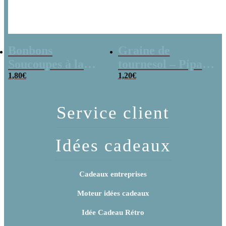
Bonbons
Graine de
Soucoupes à la
tournesol – Pipas
poudre (x20)
1,80
€
x 3
1,20
€
Service client
Idées cadeaux
Cadeaux entreprises
Moteur idées cadeaux
Idée Cadeau Rétro