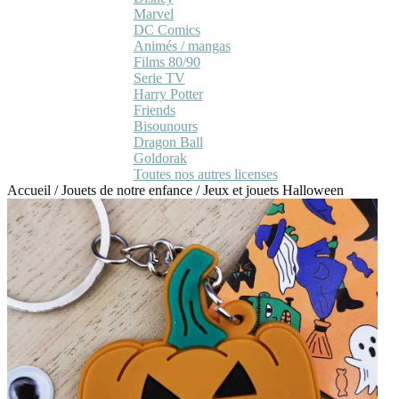
Marvel
DC Comics
Animés / mangas
Films 80/90
Serie TV
Harry Potter
Friends
Bisounours
Dragon Ball
Goldorak
Toutes nos autres licenses
Accueil
/
Jouets de notre enfance
/
Jeux et jouets Halloween