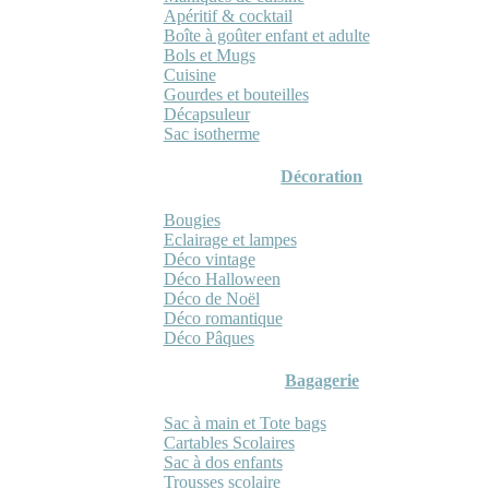
Apéritif & cocktail
Boîte à goûter enfant et adulte
Bols et Mugs
Cuisine
Gourdes et bouteilles
Décapsuleur
Sac isotherme
Décoration
Bougies
Eclairage et lampes
Déco vintage
Déco Halloween
Déco de Noël
Déco romantique
Déco Pâques
Bagagerie
Sac à main et Tote bags
Cartables Scolaires
Sac à dos enfants
Trousses scolaire