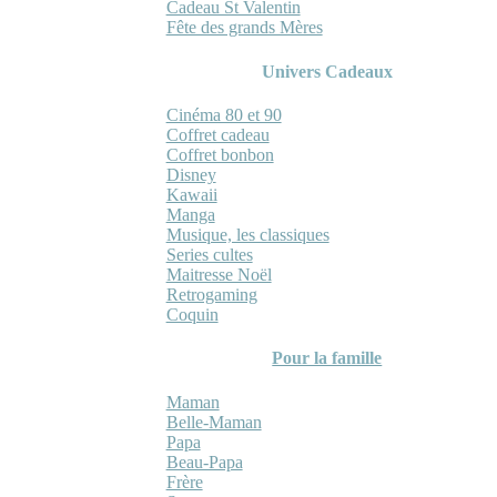
Cadeau St Valentin
Fête des grands Mères
Univers Cadeaux
Cinéma 80 et 90
Coffret cadeau
Coffret bonbon
Disney
Kawaii
Manga
Musique, les classiques
Series cultes
Maitresse Noël
Retrogaming
Coquin
Pour la famille
Maman
Belle-Maman
Papa
Beau-Papa
Frère