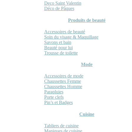
Deco Saint Valentin
Déco de Pâques
Produits de beauté
Accessoires de beauté
Soin du visage & Maquillage
Savons et bain
Beauté pour lui
Trousse de toilette
Mode
Accessoires de mode
Chaussettes Femme
Chaussettes Homme
Parapluies
Porte clefs
Pin’s et Badges
Cuisine
Tabliers de cuisine
Maniques de cuisine