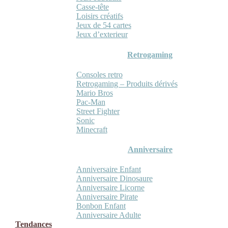
Casse-tête
Loisirs créatifs
Jeux de 54 cartes
Jeux d’exterieur
Retrogaming
Consoles retro
Retrogaming – Produits dérivés
Mario Bros
Pac-Man
Street Fighter
Sonic
Minecraft
Anniversaire
Anniversaire Enfant
Anniversaire Dinosaure
Anniversaire Licorne
Anniversaire Pirate
Bonbon Enfant
Anniversaire Adulte
Tendances