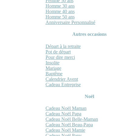
Femme 50 ans
Homme 30 ans
Homme 40 ans
Homme 50 ans
Anniversaire Personnalisé
Autres occasions
Départ à la retraite
Pot de départ
Pour dire merci
Insolite
Mariage
Baptême
Calendrier Avent
Cadeau Entreprise
Noël
Cadeau Noël Maman
Cadeau Noël Papa
Cadeau Noël Belle-Maman
Cadeau Noël Beau-Papa
Cadeau Noël Mamie
Cadeau Noël Papy