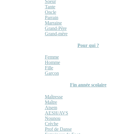
Soeur
Tante
Oncle
Parrain
Marraine
Grand-Père
Grand-mère
Pour qui ?
Femme
Homme
Fille
Garçon
Fin année scolaire
Maîtresse
Maître
Atsem
AESH/AVS
Nounou
Crèche
Prof de Danse