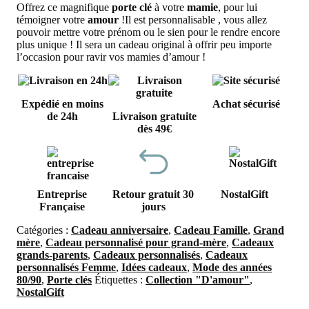
Offrez ce magnifique
porte clé
à votre
mamie
, pour lui
témoigner votre
amour
!Il est personnalisable , vous allez
pouvoir mettre votre prénom ou le sien pour le rendre encore
plus unique ! Il sera un cadeau original à offrir peu importe
l’occasion pour ravir vos mamies d’amour !
Expédié en moins
Achat sécurisé
de 24h
Livraison gratuite
dès 49€
Entreprise
Retour gratuit 30
NostalGift
Française
jours
Catégories :
Cadeau anniversaire
,
Cadeau Famille
,
Grand
mère
,
Cadeau personnalisé pour grand-mère
,
Cadeaux
grands-parents
,
Cadeaux personnalisés
,
Cadeaux
personnalisés Femme
,
Idées cadeaux
,
Mode des années
80/90
,
Porte clés
Étiquettes :
Collection "D'amour"
,
NostalGift