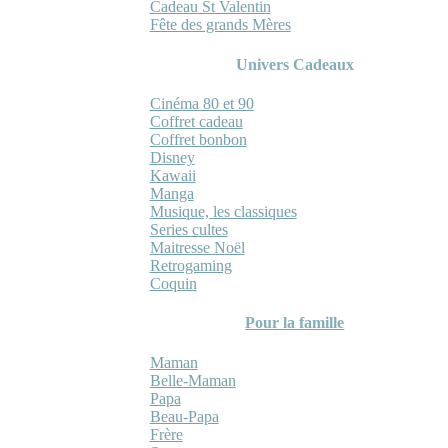
Cadeau St Valentin
Fête des grands Mères
Univers Cadeaux
Cinéma 80 et 90
Coffret cadeau
Coffret bonbon
Disney
Kawaii
Manga
Musique, les classiques
Series cultes
Maitresse Noël
Retrogaming
Coquin
Pour la famille
Maman
Belle-Maman
Papa
Beau-Papa
Frère