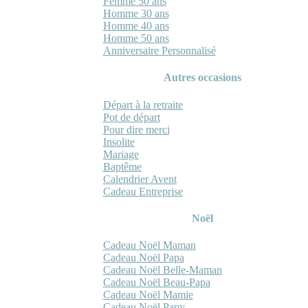
Femme 50 ans
Homme 30 ans
Homme 40 ans
Homme 50 ans
Anniversaire Personnalisé
Autres occasions
Départ à la retraite
Pot de départ
Pour dire merci
Insolite
Mariage
Baptême
Calendrier Avent
Cadeau Entreprise
Noël
Cadeau Noël Maman
Cadeau Noël Papa
Cadeau Noël Belle-Maman
Cadeau Noël Beau-Papa
Cadeau Noël Mamie
Cadeau Noël Papy