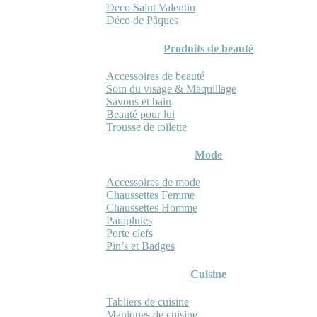
Deco Saint Valentin
Déco de Pâques
Produits de beauté
Accessoires de beauté
Soin du visage & Maquillage
Savons et bain
Beauté pour lui
Trousse de toilette
Mode
Accessoires de mode
Chaussettes Femme
Chaussettes Homme
Parapluies
Porte clefs
Pin’s et Badges
Cuisine
Tabliers de cuisine
Maniques de cuisine