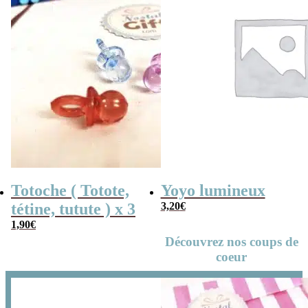
Totoche ( Totote,
Yoyo lumineux
tétine, tutute ) x 3
3,20
€
1,90
€
Découvrez nos coups de
coeur