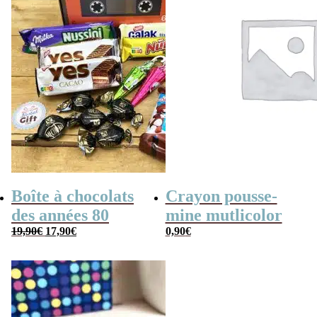
Boîte à chocolats
Crayon pousse-
des années 80
mine mutlicolor
Le
Le
19,90
€
17,90
€
0,90
€
prix
prix
initial
actuel
était :
est :
19,90€.
17,90€.