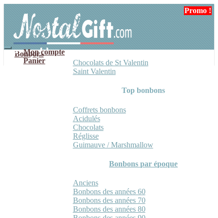
Aller
Aller
Promo !
Promo !
à
au
la
contenu
navigation
Mon compte
Bonbons
Panier
Chocolats de St Valentin
Saint Valentin
Top bonbons
Coffrets bonbons
Acidulés
Chocolats
Réglisse
Guimauve / Marshmallow
Bonbons par époque
Anciens
Bonbons des années 60
Bonbons des années 70
Bonbons des années 80
Bonbons des années 90