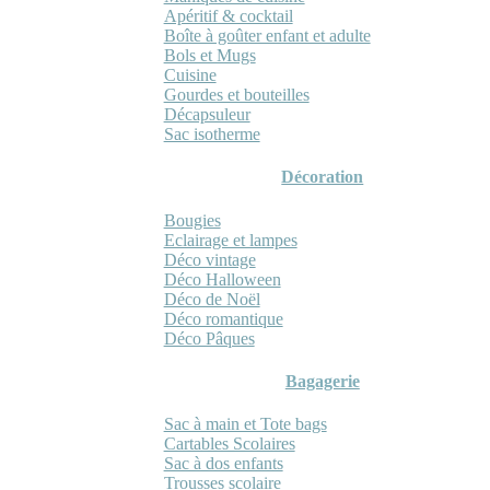
Apéritif & cocktail
Boîte à goûter enfant et adulte
Bols et Mugs
Cuisine
Gourdes et bouteilles
Décapsuleur
Sac isotherme
Décoration
Bougies
Eclairage et lampes
Déco vintage
Déco Halloween
Déco de Noël
Déco romantique
Déco Pâques
Bagagerie
Sac à main et Tote bags
Cartables Scolaires
Sac à dos enfants
Trousses scolaire