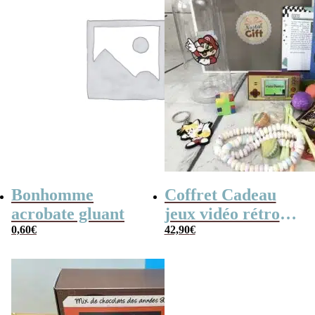
Bonhomme
Coffret Cadeau
acrobate gluant
jeux vidéo rétro
0,60
€
(avec sa console de
42,90
€
poche retro)