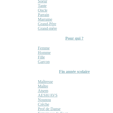
Soeur
Tante
Oncle
Parrain
Marraine
Grand-Père
Grand-mère
Pour qui ?
Femme
Homme
Fille
Garçon
Fin année scolaire
Maîtresse
Maître
Atsem
AESH/AVS
Nounou
Crèche
Prof de Danse