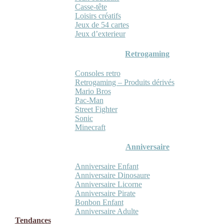
Casse-tête
Loisirs créatifs
Jeux de 54 cartes
Jeux d’exterieur
Retrogaming
Consoles retro
Retrogaming – Produits dérivés
Mario Bros
Pac-Man
Street Fighter
Sonic
Minecraft
Anniversaire
Anniversaire Enfant
Anniversaire Dinosaure
Anniversaire Licorne
Anniversaire Pirate
Bonbon Enfant
Anniversaire Adulte
Tendances