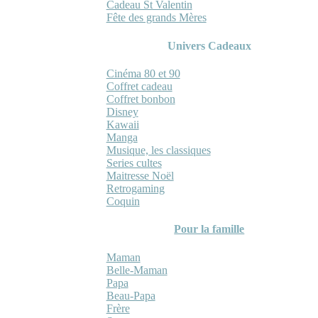
Cadeau St Valentin
Fête des grands Mères
Univers Cadeaux
Cinéma 80 et 90
Coffret cadeau
Coffret bonbon
Disney
Kawaii
Manga
Musique, les classiques
Series cultes
Maitresse Noël
Retrogaming
Coquin
Pour la famille
Maman
Belle-Maman
Papa
Beau-Papa
Frère