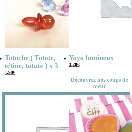
Totoche ( Totote,
Yoyo lumineux
tétine, tutute ) x 3
3,20
€
1,90
€
Découvrez nos coups de
coeur