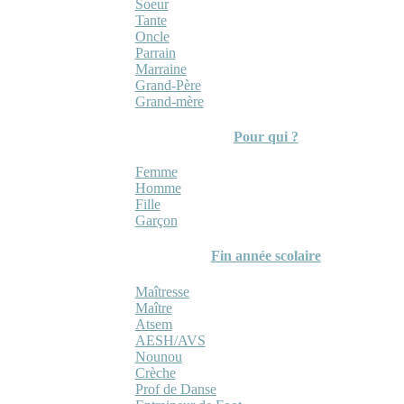
Soeur
Tante
Oncle
Parrain
Marraine
Grand-Père
Grand-mère
Pour qui ?
Femme
Homme
Fille
Garçon
Fin année scolaire
Maîtresse
Maître
Atsem
AESH/AVS
Nounou
Crèche
Prof de Danse