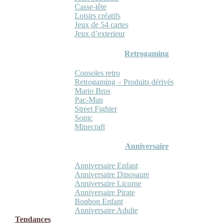
Casse-tête
Loisirs créatifs
Jeux de 54 cartes
Jeux d’exterieur
Retrogaming
Consoles retro
Retrogaming – Produits dérivés
Mario Bros
Pac-Man
Street Fighter
Sonic
Minecraft
Anniversaire
Anniversaire Enfant
Anniversaire Dinosaure
Anniversaire Licorne
Anniversaire Pirate
Bonbon Enfant
Anniversaire Adulte
Tendances