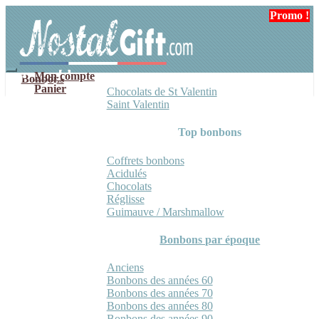
Aller
Aller
Promo !
Promo !
à
au
la
contenu
navigation
Mon compte
Bonbons
Panier
Chocolats de St Valentin
Saint Valentin
Top bonbons
Coffrets bonbons
Acidulés
Chocolats
Réglisse
Guimauve / Marshmallow
Bonbons par époque
Anciens
Bonbons des années 60
Bonbons des années 70
Bonbons des années 80
Bonbons des années 90