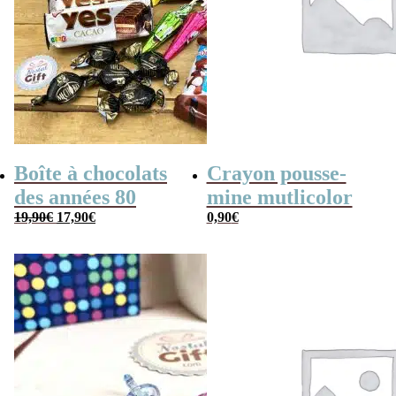
Boîte à chocolats
Crayon pousse-
des années 80
mine mutlicolor
Le
Le
19,90
€
17,90
€
0,90
€
prix
prix
initial
actuel
était :
est :
19,90€.
17,90€.