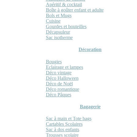
Apéritif & cocktail
Boîte à goûter enfant et adulte
Bols et Mugs
Cuisine
Gourdes et bouteilles
Décapsuleur
Sac isotherme
Décoration
Bougies
Eclairage et lampes
Déco vintage
Déco Halloween
Déco de Noël
Déco romantique
Déco Pâques
Bagagerie
Sac à main et Tote bags
Cartables Scolaires
Sac à dos enfants
Trousses scolaire