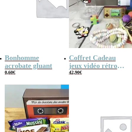
Bonhomme
Coffret Cadeau
acrobate gluant
jeux vidéo rétro
0,60
€
(avec sa console de
42,90
€
poche retro)