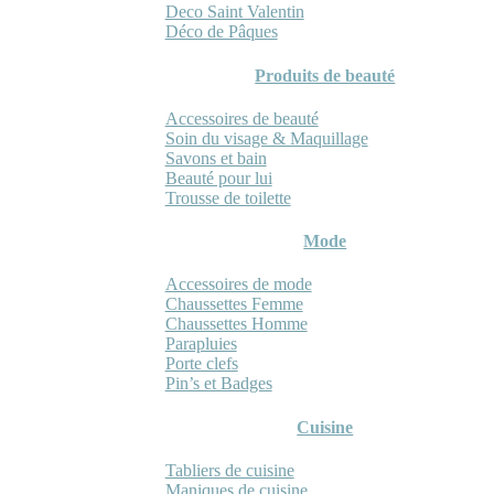
Deco Saint Valentin
Déco de Pâques
Produits de beauté
Accessoires de beauté
Soin du visage & Maquillage
Savons et bain
Beauté pour lui
Trousse de toilette
Mode
Accessoires de mode
Chaussettes Femme
Chaussettes Homme
Parapluies
Porte clefs
Pin’s et Badges
Cuisine
Tabliers de cuisine
Maniques de cuisine