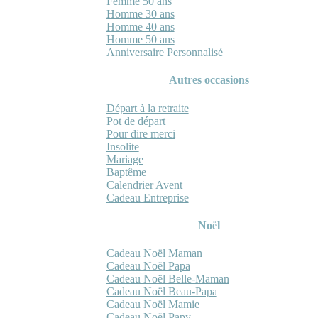
Femme 50 ans
Homme 30 ans
Homme 40 ans
Homme 50 ans
Anniversaire Personnalisé
Autres occasions
Départ à la retraite
Pot de départ
Pour dire merci
Insolite
Mariage
Baptême
Calendrier Avent
Cadeau Entreprise
Noël
Cadeau Noël Maman
Cadeau Noël Papa
Cadeau Noël Belle-Maman
Cadeau Noël Beau-Papa
Cadeau Noël Mamie
Cadeau Noël Papy