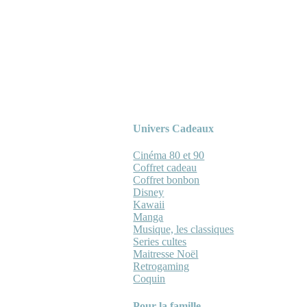
Univers Cadeaux
Cinéma 80 et 90
Coffret cadeau
Coffret bonbon
Disney
Kawaii
Manga
Musique, les classiques
Series cultes
Maitresse Noël
Retrogaming
Coquin
Pour la famille