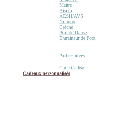
Maître
Atsem
AESH/AVS
Nounou
Crèche
Prof de Danse
Entraineur de Foot
Autres idées
Carte Cadeau
Cadeaux personnalisés