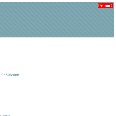
Promo !
Promo !
 St Valentin