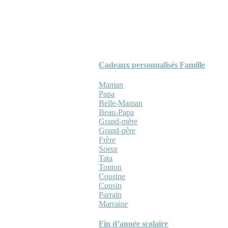
Cadeaux personnalisés Famille
Maman
Papa
Belle-Maman
Beau-Papa
Grand-mère
Grand-père
Frère
Soeur
Tata
Tonton
Cousine
Cousin
Parrain
Marraine
Fin d’année scolaire