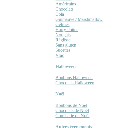
Américains
Chocolats
Cola
Guimauve / Marshmallow
Gélifiés
Harry Potter
Nougats
Réglisse
Sans gluten
Sucettes
Vrac
Halloween
Bonbons Halloween
Chocolats Halloween
Noël
Bonbons de Noël
Chocolats de Noël
Confiserie de Noël
Autres évenements