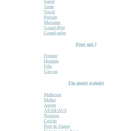
Soeur
Tante
Oncle
Parrain
Marraine
Grand-Père
Grand-mère
Pour qui ?
Femme
Homme
Fille
Garçon
Fin année scolaire
Maîtresse
Maître
Atsem
AESH/AVS
Nounou
Crèche
Prof de Danse