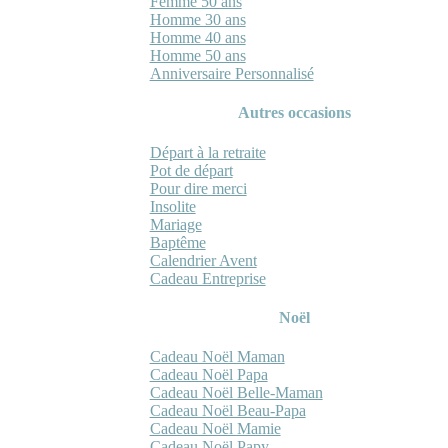
Femme 50 ans
Homme 30 ans
Homme 40 ans
Homme 50 ans
Anniversaire Personnalisé
Autres occasions
Départ à la retraite
Pot de départ
Pour dire merci
Insolite
Mariage
Baptême
Calendrier Avent
Cadeau Entreprise
Noël
Cadeau Noël Maman
Cadeau Noël Papa
Cadeau Noël Belle-Maman
Cadeau Noël Beau-Papa
Cadeau Noël Mamie
Cadeau Noël Papy