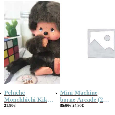
Peluche
Mini Machine
Monchhichi Kiki
borne Arcade (240
Le
Le
l’original (20 cm)
21,90
€
jeux)
35,90
€
24,90
€
prix
prix
initial
actuel