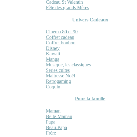
Cadeau St Valentin
Fête des grands Mères
Univers Cadeaux
Cinéma 80 et 90
Coffret cadeau
Coffret bonbon
Disney
Kawaii
Manga
Musique, les classiques
Series cultes
Maitresse Noël
Retrogaming
Coquin
Pour la famille
Maman
Belle-Maman
Papa
Beau-Papa
Frère