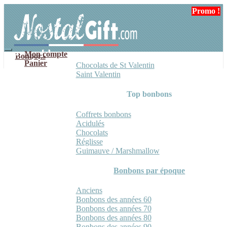
Aller
Aller
Promo !
Promo !
à
au
la
contenu
navigation
Mon compte
Bonbons
Panier
Chocolats de St Valentin
Saint Valentin
Top bonbons
Coffrets bonbons
Acidulés
Chocolats
Réglisse
Guimauve / Marshmallow
Bonbons par époque
Anciens
Bonbons des années 60
Bonbons des années 70
Bonbons des années 80
Bonbons des années 90