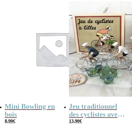
était :
est :
35,90€.
24,90€.
Mini Bowling en
Jeu traditionnel
bois
des cyclistes avec
8,90
€
billes – billes et
13,90
€
vélo