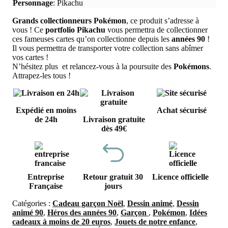
Personnage
:
Pikachu
Grands collectionneurs Pokémon
, ce produit s’adresse à
vous ! Ce
portfolio Pikachu
vous permettra de collectionner
ces fameuses cartes qu’on collectionne depuis les
années 90
!
Il vous permettra de transporter votre collection sans abîmer
vos cartes !
N’hésitez plus et relancez-vous à la poursuite des
Pokémons
.
Attrapez-les tous !
Expédié en moins
Achat sécurisé
de 24h
Livraison gratuite
dès 49€
Entreprise
Retour gratuit 30
Licence officielle
Française
jours
Catégories :
Cadeau garçon Noël
,
Dessin animé
,
Dessin
animé 90
,
Héros des années 90
,
Garçon
,
Pokémon
,
Idées
cadeaux à moins de 20 euros
,
Jouets de notre enfance
,