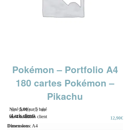
Pokémon – Portfolio A4
180 cartes Pokémon –
Pikachu
Noté
5.00
sur 5 basé
(
4
avis client)
sur
4
notations client
12,90
€
Dimensions
:
A4