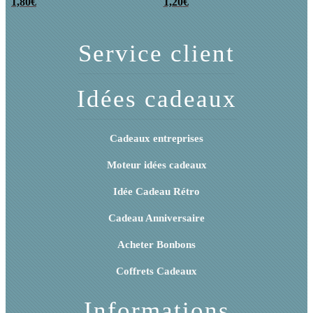
poudre (x20)
1,80
€
x 3
1,20
€
Service client
Idées cadeaux
Cadeaux entreprises
Moteur idées cadeaux
Idée Cadeau Rétro
Cadeau Anniversaire
Acheter Bonbons
Coffrets Cadeaux
Informations