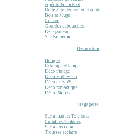
Apéritif & cocktail
Boîte à goûter enfant et adulte
Bols et Mugs
Cuisine
Gourdes et bouteilles
Décapsuleur
Sac isotherme
Décoration
Bougies
Eclairage et lampes
Déco vintage
Déco Halloween
Déco de Noël
Déco romantique
Déco Pâques
Bagagerie
Sac à main et Tote bags
Cartables Scolaires
Sac à dos enfants
Trousses scolaire