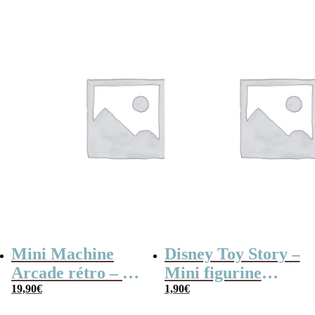
Mini Machine
Disney Toy Story –
Arcade rétro – 26
Mini figurine
jeux et 99 niveaux
19,90
€
mystère série B
1,90
€