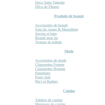
Deco Saint Valentin
Déco de Pâques
Produits de beauté
Accessoires de beauté
Soin du visage & Maquillage
Savons et bain
Beauté pour lui
Trousse de toilette
Mode
Accessoires de mode
Chaussettes Femme
Chaussettes Homme
Parapluies
Porte clefs
Pin’s et Badges
Cuisine
Tabliers de cuisine
Maniques de cuisine