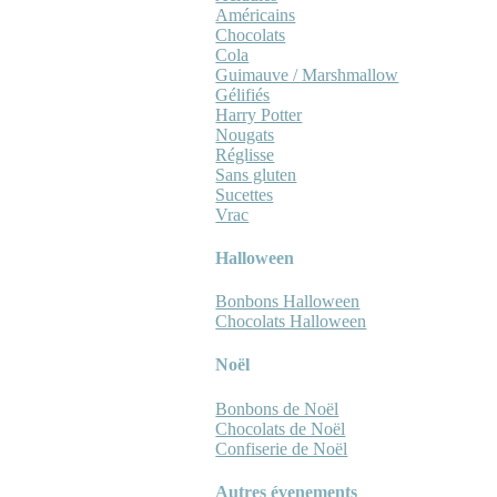
Américains
Chocolats
Cola
Guimauve / Marshmallow
Gélifiés
Harry Potter
Nougats
Réglisse
Sans gluten
Sucettes
Vrac
Halloween
Bonbons Halloween
Chocolats Halloween
Noël
Bonbons de Noël
Chocolats de Noël
Confiserie de Noël
Autres évenements