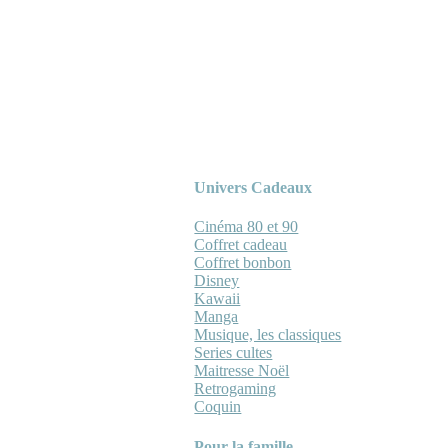
Univers Cadeaux
Cinéma 80 et 90
Coffret cadeau
Coffret bonbon
Disney
Kawaii
Manga
Musique, les classiques
Series cultes
Maitresse Noël
Retrogaming
Coquin
Pour la famille