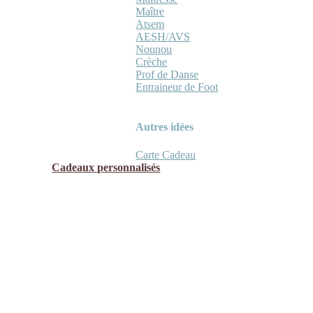
Maître
Atsem
AESH/AVS
Nounou
Crèche
Prof de Danse
Entraineur de Foot
Autres idées
Carte Cadeau
Cadeaux personnalisés