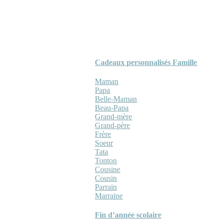
Cadeaux personnalisés Famille
Maman
Papa
Belle-Maman
Beau-Papa
Grand-mère
Grand-père
Frère
Soeur
Tata
Tonton
Cousine
Cousin
Parrain
Marraine
Fin d’année scolaire