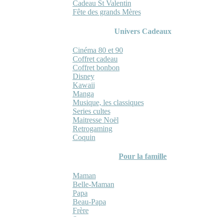
Cadeau St Valentin
Fête des grands Mères
Univers Cadeaux
Cinéma 80 et 90
Coffret cadeau
Coffret bonbon
Disney
Kawaii
Manga
Musique, les classiques
Series cultes
Maitresse Noël
Retrogaming
Coquin
Pour la famille
Maman
Belle-Maman
Papa
Beau-Papa
Frère