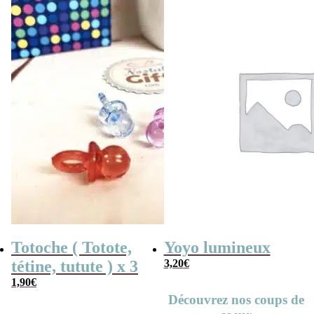
était :
est :
19,90€.
17,90€.
Totoche ( Totote,
Yoyo lumineux
tétine, tutute ) x 3
3,20
€
1,90
€
Découvrez nos coups de