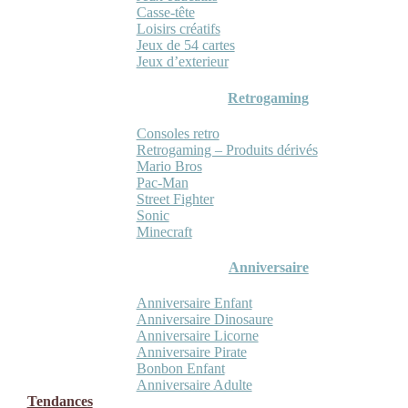
Casse-tête
Loisirs créatifs
Jeux de 54 cartes
Jeux d’exterieur
Retrogaming
Consoles retro
Retrogaming – Produits dérivés
Mario Bros
Pac-Man
Street Fighter
Sonic
Minecraft
Anniversaire
Anniversaire Enfant
Anniversaire Dinosaure
Anniversaire Licorne
Anniversaire Pirate
Bonbon Enfant
Anniversaire Adulte
Tendances