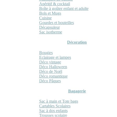
Apéritif & cocktail
Boîte à goûter enfant et adulte
Bols et Mugs
Cuisine
Gourdes et bouteilles
Décapsuleur
Sac isotherme
Décoration
Bougies
Eclairage et lampes
Déco vintage
Déco Halloween
Déco de Noël
Déco romantique
Déco Pâques
Bagagerie
Sac à main et Tote bags
Cartables Scolaires
Sac à dos enfants
Trousses scolaire