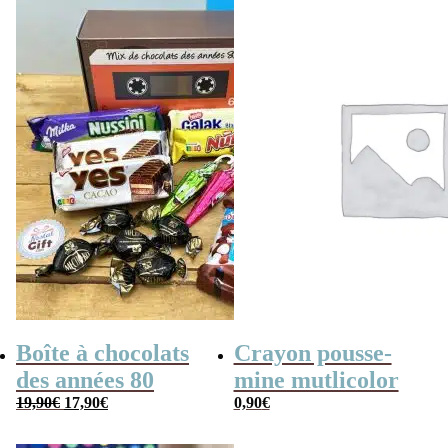
Boîte à chocolats
Crayon pousse-
des années 80
mine mutlicolor
Le
Le
19,90
€
17,90
€
0,90
€
prix
prix
initial
actuel