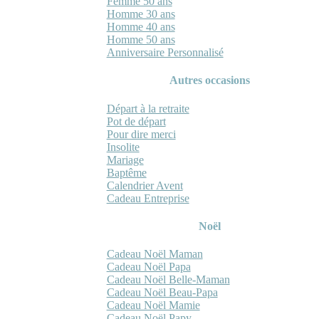
Femme 50 ans
Homme 30 ans
Homme 40 ans
Homme 50 ans
Anniversaire Personnalisé
Autres occasions
Départ à la retraite
Pot de départ
Pour dire merci
Insolite
Mariage
Baptême
Calendrier Avent
Cadeau Entreprise
Noël
Cadeau Noël Maman
Cadeau Noël Papa
Cadeau Noël Belle-Maman
Cadeau Noël Beau-Papa
Cadeau Noël Mamie
Cadeau Noël Papy