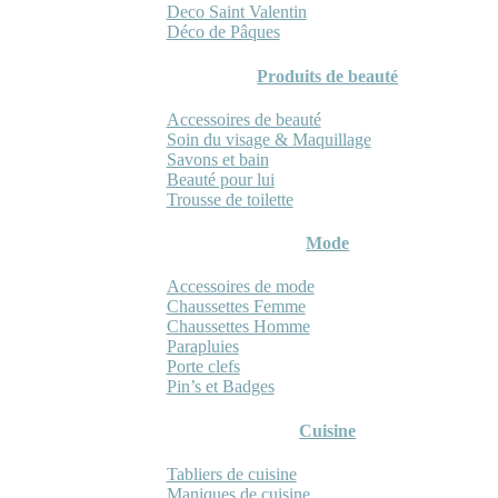
Deco Saint Valentin
Déco de Pâques
Produits de beauté
Accessoires de beauté
Soin du visage & Maquillage
Savons et bain
Beauté pour lui
Trousse de toilette
Mode
Accessoires de mode
Chaussettes Femme
Chaussettes Homme
Parapluies
Porte clefs
Pin’s et Badges
Cuisine
Tabliers de cuisine
Maniques de cuisine