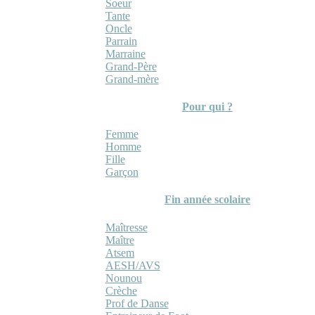
Soeur
Tante
Oncle
Parrain
Marraine
Grand-Père
Grand-mère
Pour qui ?
Femme
Homme
Fille
Garçon
Fin année scolaire
Maîtresse
Maître
Atsem
AESH/AVS
Nounou
Crèche
Prof de Danse