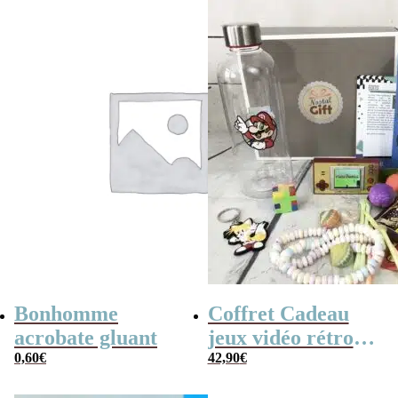
Bonhomme
Coffret Cadeau
acrobate gluant
jeux vidéo rétro
0,60
€
(avec sa console de
42,90
€
poche retro)