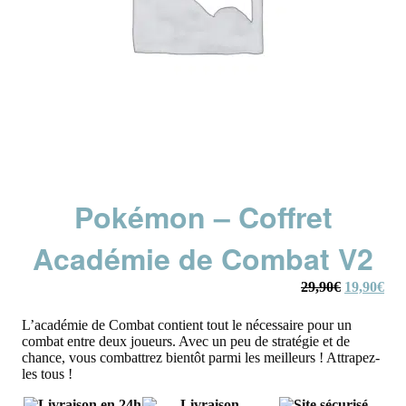
Pokémon – Coffret
Académie de Combat V2
Le
Le
29,90
€
19,90
€
prix
prix
initial
actu
L’académie de Combat contient tout le nécessaire pour un
était :
est :
combat entre deux joueurs. Avec un peu de stratégie et de
29,90€.
19,
chance, vous combattrez bientôt parmi les meilleurs ! Attrapez-
les tous !