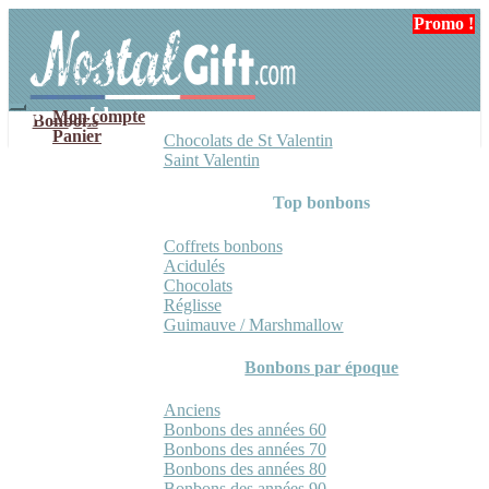
Aller
Aller
Promo !
Promo !
Promo !
à
au
la
contenu
navigation
Mon compte
Bonbons
Panier
Chocolats de St Valentin
Saint Valentin
Top bonbons
Coffrets bonbons
Acidulés
Chocolats
Réglisse
Guimauve / Marshmallow
Bonbons par époque
Anciens
Bonbons des années 60
Bonbons des années 70
Bonbons des années 80
Bonbons des années 90