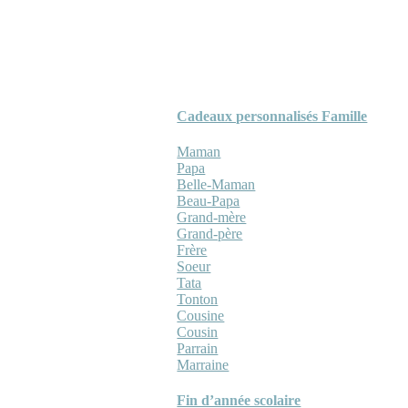
Cadeaux personnalisés Famille
Maman
Papa
Belle-Maman
Beau-Papa
Grand-mère
Grand-père
Frère
Soeur
Tata
Tonton
Cousine
Cousin
Parrain
Marraine
Fin d’année scolaire