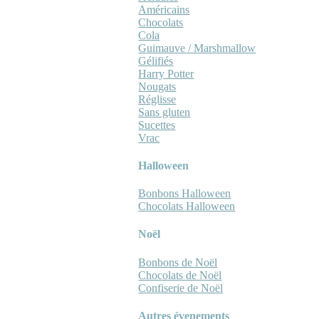
Américains
Chocolats
Cola
Guimauve / Marshmallow
Gélifiés
Harry Potter
Nougats
Réglisse
Sans gluten
Sucettes
Vrac
Halloween
Bonbons Halloween
Chocolats Halloween
Noël
Bonbons de Noël
Chocolats de Noël
Confiserie de Noël
Autres évenements