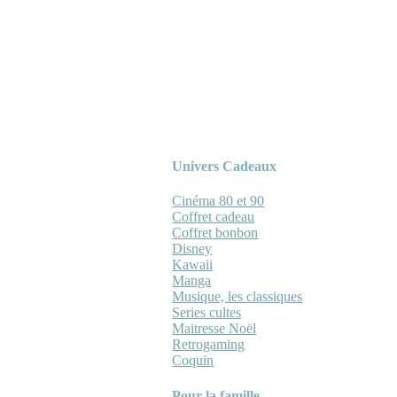
Univers Cadeaux
Cinéma 80 et 90
Coffret cadeau
Coffret bonbon
Disney
Kawaii
Manga
Musique, les classiques
Series cultes
Maitresse Noël
Retrogaming
Coquin
Pour la famille