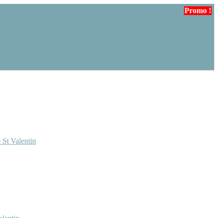
Promo !
Promo !
 St Valentin