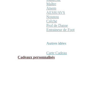
Maître
Atsem
AESH/AVS
Nounou
Crèche
Prof de Danse
Entraineur de Foot
Autres idées
Carte Cadeau
Cadeaux personnalisés