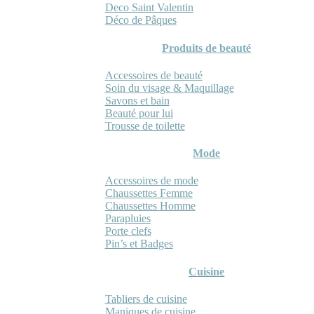
Deco Saint Valentin
Déco de Pâques
Produits de beauté
Accessoires de beauté
Soin du visage & Maquillage
Savons et bain
Beauté pour lui
Trousse de toilette
Mode
Accessoires de mode
Chaussettes Femme
Chaussettes Homme
Parapluies
Porte clefs
Pin’s et Badges
Cuisine
Tabliers de cuisine
Maniques de cuisine