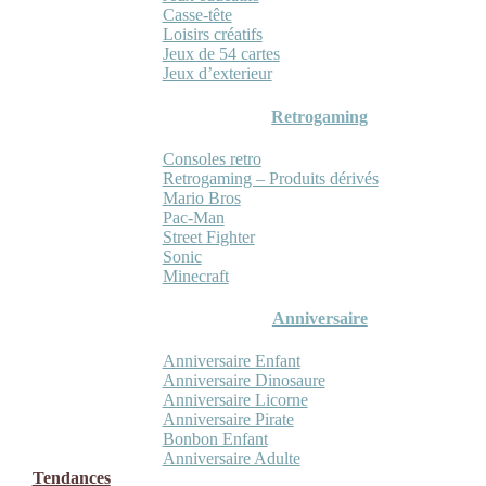
Casse-tête
Loisirs créatifs
Jeux de 54 cartes
Jeux d’exterieur
Retrogaming
Consoles retro
Retrogaming – Produits dérivés
Mario Bros
Pac-Man
Street Fighter
Sonic
Minecraft
Anniversaire
Anniversaire Enfant
Anniversaire Dinosaure
Anniversaire Licorne
Anniversaire Pirate
Bonbon Enfant
Anniversaire Adulte
Tendances