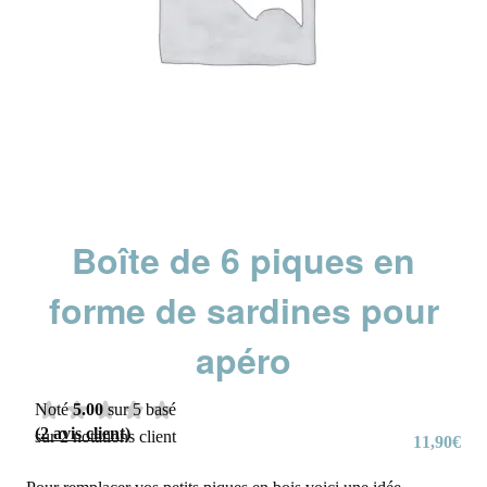
Boîte de 6 piques en
forme de sardines pour
apéro
Noté
5.00
sur 5 basé
(
2
avis client)
sur
2
notations client
11,90
€