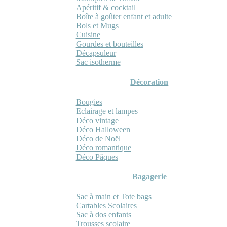
Apéritif & cocktail
Boîte à goûter enfant et adulte
Bols et Mugs
Cuisine
Gourdes et bouteilles
Décapsuleur
Sac isotherme
Décoration
Bougies
Eclairage et lampes
Déco vintage
Déco Halloween
Déco de Noël
Déco romantique
Déco Pâques
Bagagerie
Sac à main et Tote bags
Cartables Scolaires
Sac à dos enfants
Trousses scolaire