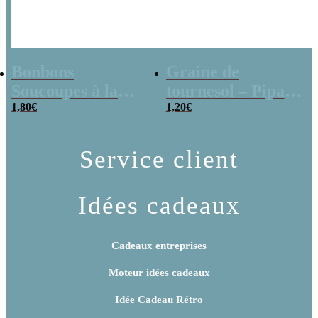
Bonbons
Graine de
Soucoupes à la
tournesol – Pipas
poudre (x20)
1,80
€
x 3
1,20
€
Service client
Idées cadeaux
Cadeaux entreprises
Moteur idées cadeaux
Idée Cadeau Rétro