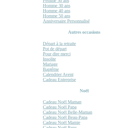
Femme 50 ans
Homme 30 ans
Homme 40 ans
Homme 50 ans
Anniversaire Personnalisé
Autres occasions
Départ à la retraite
Pot de départ
Pour dire merci
Insolite
Mariage
Baptême
Calendrier Avent
Cadeau Entreprise
Noël
Cadeau Noël Maman
Cadeau Noël Papa
Cadeau Noël Belle-Maman
Cadeau Noël Beau-Papa
Cadeau Noël Mamie
Cadeau Noël Papy