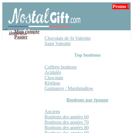
Aller
Aller
Promo !
à
au
la
contenu
navigation
Mon compte
Bonbons
Panier
Chocolats de St Valentin
Saint Valentin
Top bonbons
Coffrets bonbons
Acidulés
Chocolats
Réglisse
Guimauve / Marshmallow
Bonbons par époque
Anciens
Bonbons des années 60
Bonbons des années 70
Bonbons des années 80
Bonbons des années 90