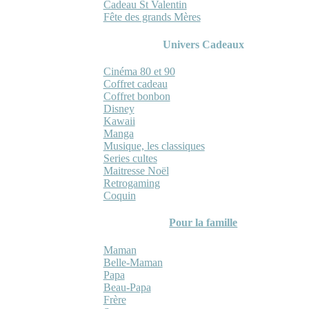
Cadeau St Valentin
Fête des grands Mères
Univers Cadeaux
Cinéma 80 et 90
Coffret cadeau
Coffret bonbon
Disney
Kawaii
Manga
Musique, les classiques
Series cultes
Maitresse Noël
Retrogaming
Coquin
Pour la famille
Maman
Belle-Maman
Papa
Beau-Papa
Frère