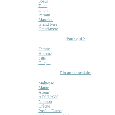
Soeur
Tante
Oncle
Parrain
Marraine
Grand-Père
Grand-mère
Pour qui ?
Femme
Homme
Fille
Garçon
Fin année scolaire
Maîtresse
Maître
Atsem
AESH/AVS
Nounou
Crèche
Prof de Danse