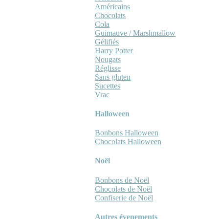
Américains
Chocolats
Cola
Guimauve / Marshmallow
Gélifiés
Harry Potter
Nougats
Réglisse
Sans gluten
Sucettes
Vrac
Halloween
Bonbons Halloween
Chocolats Halloween
Noël
Bonbons de Noël
Chocolats de Noël
Confiserie de Noël
Autres évenements