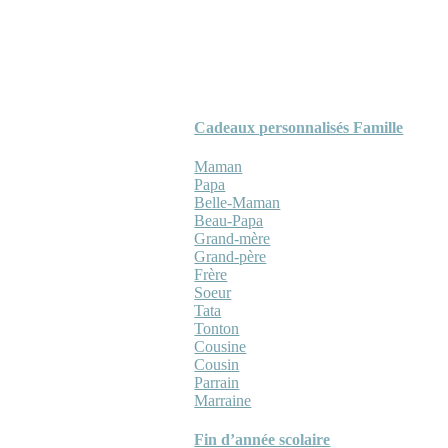
Cadeaux personnalisés Famille
Maman
Papa
Belle-Maman
Beau-Papa
Grand-mère
Grand-père
Frère
Soeur
Tata
Tonton
Cousine
Cousin
Parrain
Marraine
Fin d’année scolaire