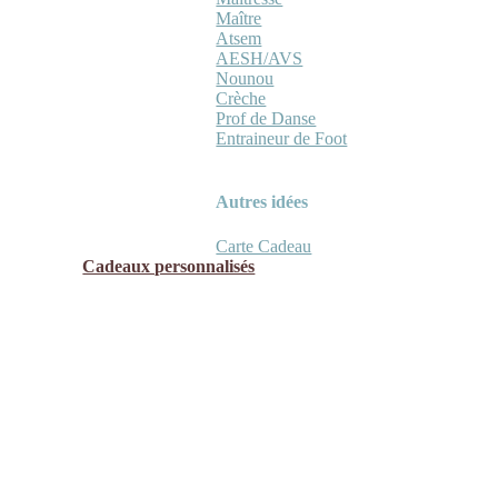
Maître
Atsem
AESH/AVS
Nounou
Crèche
Prof de Danse
Entraineur de Foot
Autres idées
Carte Cadeau
Cadeaux personnalisés