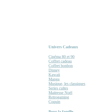
Univers Cadeaux
Cinéma 80 et 90
Coffret cadeau
Coffret bonbon
Disney
Kawaii
Manga
Musique, les classiques
Series cultes
Maitresse Noël
Retrogaming
Coquin
Pour la famille