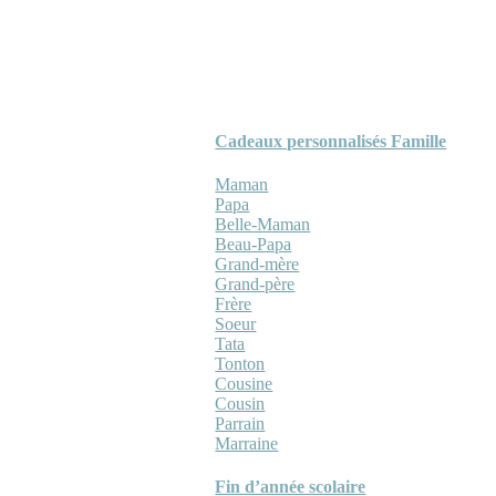
Cadeaux personnalisés Famille
Maman
Papa
Belle-Maman
Beau-Papa
Grand-mère
Grand-père
Frère
Soeur
Tata
Tonton
Cousine
Cousin
Parrain
Marraine
Fin d’année scolaire