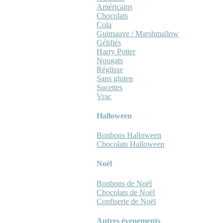
Américains
Chocolats
Cola
Guimauve / Marshmallow
Gélifiés
Harry Potter
Nougats
Réglisse
Sans gluten
Sucettes
Vrac
Halloween
Bonbons Halloween
Chocolats Halloween
Noël
Bonbons de Noël
Chocolats de Noël
Confiserie de Noël
Autres évenements