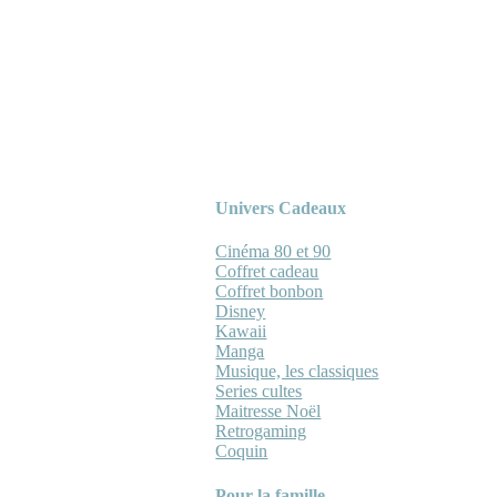
Univers Cadeaux
Cinéma 80 et 90
Coffret cadeau
Coffret bonbon
Disney
Kawaii
Manga
Musique, les classiques
Series cultes
Maitresse Noël
Retrogaming
Coquin
Pour la famille