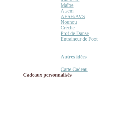
Maître
Atsem
AESH/AVS
Nounou
Crèche
Prof de Danse
Entraineur de Foot
Autres idées
Carte Cadeau
Cadeaux personnalisés