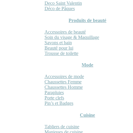
Deco Saint Valentin
Déco de Pâques
Produits de beauté
Accessoires de beauté
Soin du visage & Maquillage
Savons et bain
Beauté pour lui
Trousse de toilette
Mode
Accessoires de mode
Chaussettes Femme
Chaussettes Homme
Parapluies
Porte clefs
Pin’s et Badges
Cuisine
Tabliers de cuisine
Maniques de cuisine