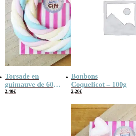
Torsade en
Bonbons
guimauve de 60
Coquelicot – 100g
cm – Cable de
2,40
€
2,20
€
marshmallow