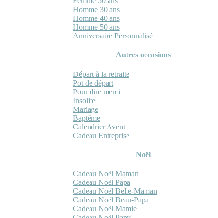
Femme 50 ans
Homme 30 ans
Homme 40 ans
Homme 50 ans
Anniversaire Personnalisé
Autres occasions
Départ à la retraite
Pot de départ
Pour dire merci
Insolite
Mariage
Baptême
Calendrier Avent
Cadeau Entreprise
Noël
Cadeau Noël Maman
Cadeau Noël Papa
Cadeau Noël Belle-Maman
Cadeau Noël Beau-Papa
Cadeau Noël Mamie
Cadeau Noël Papy