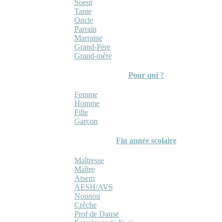
Soeur
Tante
Oncle
Parrain
Marraine
Grand-Père
Grand-mère
Pour qui ?
Femme
Homme
Fille
Garçon
Fin année scolaire
Maîtresse
Maître
Atsem
AESH/AVS
Nounou
Crèche
Prof de Danse