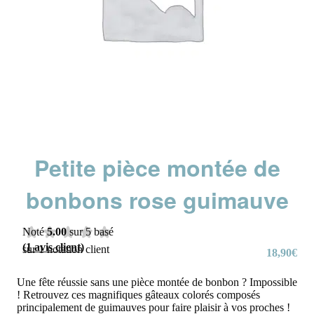
Petite pièce montée de
bonbons rose guimauve
Noté
5.00
sur 5 basé
(
1
avis client)
sur
1
notation client
18,90
€
Une fête réussie sans une pièce montée de bonbon ? Impossible
! Retrouvez ces magnifiques gâteaux colorés composés
principalement de guimauves pour faire plaisir à vos proches !