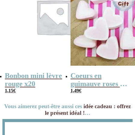
Bonbon mini lèvre
Coeurs en
rouge x20
guimauve roses et
1,15
€
blancs x 10
1,49
€
Vous aimerez peut-être aussi ces
idée cadeau : offrez
le présent idéal !
…