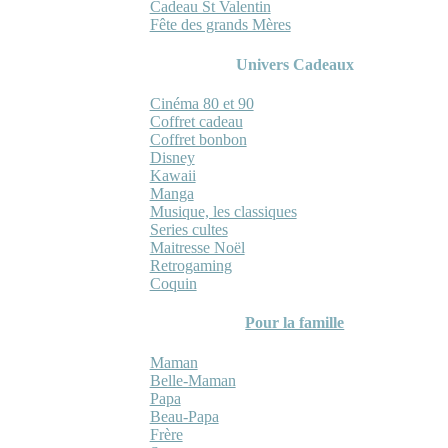
Cadeau St Valentin
Fête des grands Mères
Univers Cadeaux
Cinéma 80 et 90
Coffret cadeau
Coffret bonbon
Disney
Kawaii
Manga
Musique, les classiques
Series cultes
Maitresse Noël
Retrogaming
Coquin
Pour la famille
Maman
Belle-Maman
Papa
Beau-Papa
Frère