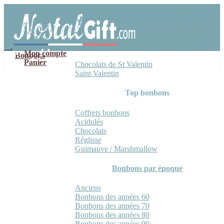
Aller
Aller
à
au
la
contenu
navigation
Mon compte
Bonbons
Panier
Chocolats de St Valentin
Saint Valentin
Top bonbons
Coffrets bonbons
Acidulés
Chocolats
Réglisse
Guimauve / Marshmallow
Bonbons par époque
Anciens
Bonbons des années 60
Bonbons des années 70
Bonbons des années 80
Bonbons des années 90