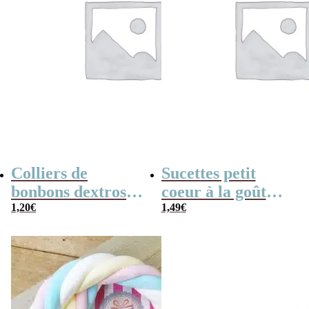
Colliers de
Sucettes petit
bonbons dextrose
coeur à la goût
x2
1,20
€
cerise x5
1,49
€