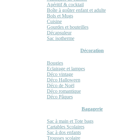
Apéritif & cocktail
Boîte à goûter enfant et adulte
Bols et Mugs
Cuisine
Gourdes et bouteilles
Décapsuleur
Sac isotherme
Décoration
Bougies
Eclairage et lampes
Déco vintage
Déco Halloween
Déco de Noël
Déco romantique
Déco Pâques
Bagagerie
Sac à main et Tote bags
Cartables Scolaires
Sac à dos enfants
Trousses scolaire