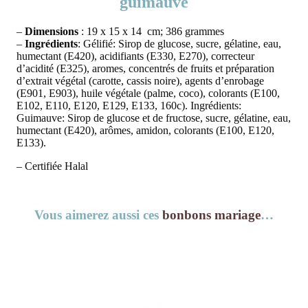
guimauve
–
Dimensions
: 19 x 15 x 14 cm; 386 grammes
–
Ingrédients
: Gélifié: Sirop de glucose, sucre, gélatine, eau,
humectant (E420), acidifiants (E330, E270), correcteur
d’acidité (E325), aromes, concentrés de fruits et préparation
d’extrait végétal (carotte, cassis noire), agents d’enrobage
(E901, E903), huile végétale (palme, coco), colorants (E100,
E102, E110, E120, E129, E133, 160c). Ingrédients:
Guimauve: Sirop de glucose et de fructose, sucre, gélatine, eau,
humectant (E420), arômes, amidon, colorants (E100, E120,
E133).
– Certifiée Halal
Vous aimerez aussi ces
bonbons mariage
…