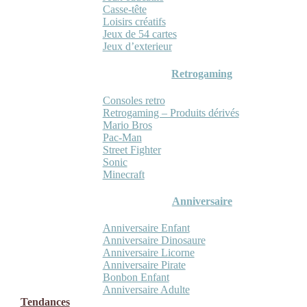
Casse-tête
Loisirs créatifs
Jeux de 54 cartes
Jeux d’exterieur
Retrogaming
Consoles retro
Retrogaming – Produits dérivés
Mario Bros
Pac-Man
Street Fighter
Sonic
Minecraft
Anniversaire
Anniversaire Enfant
Anniversaire Dinosaure
Anniversaire Licorne
Anniversaire Pirate
Bonbon Enfant
Anniversaire Adulte
Tendances