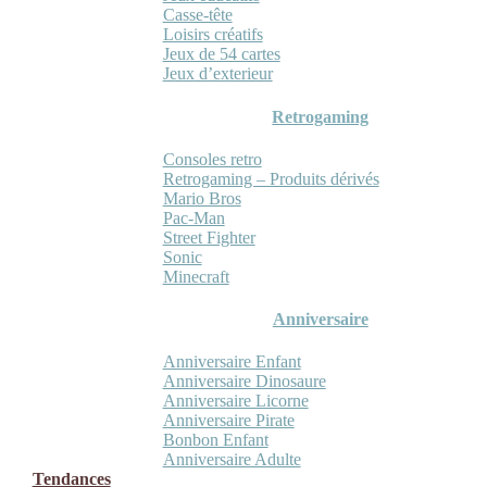
Casse-tête
Loisirs créatifs
Jeux de 54 cartes
Jeux d’exterieur
Retrogaming
Consoles retro
Retrogaming – Produits dérivés
Mario Bros
Pac-Man
Street Fighter
Sonic
Minecraft
Anniversaire
Anniversaire Enfant
Anniversaire Dinosaure
Anniversaire Licorne
Anniversaire Pirate
Bonbon Enfant
Anniversaire Adulte
Tendances