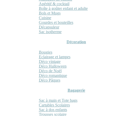
Apéritif & cocktail
Boîte à goûter enfant et adulte
Bols et Mugs
Cuisine
Gourdes et bouteilles
Décapsuleur
Sac isotherme
Décoration
Bougies
Eclairage et lampes
Déco vintage
Déco Halloween
Déco de Noël
Déco romantique
Déco Pâques
Bagagerie
Sac à main et Tote bags
Cartables Scolaires
Sac à dos enfants
Trousses scolaire