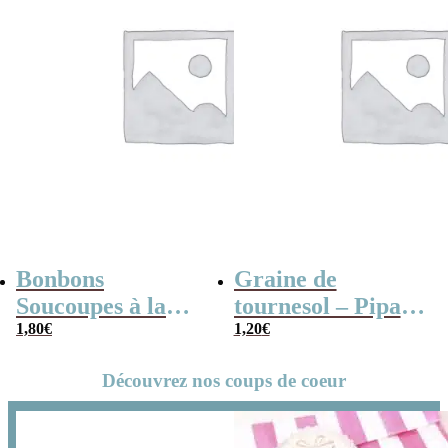
Bonbons
Graine de
Soucoupes à la
tournesol – Pipas
poudre (x20)
1,80
€
x 3
1,20
€
Découvrez nos coups de coeur