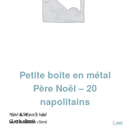
Petite boite en métal
Père Noël – 20
napolitains
Noté
4.50
sur 5 basé
(
2
avis client)
sur
2
notations client
5,90
€