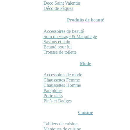
Deco Saint Valentin
Déco de Pâques
Produits de beauté
Accessoires de beauté
Soin du visage & Maquillage
Savons et bain
Beauté pour lui
Trousse de toilette
Mode
Accessoires de mode
Chaussettes Femme
Chaussettes Homme
Parapluies
Porte clefs
Pin’s et Badges
Cuisine
Tabliers de cuisine
Maniques de cuisine