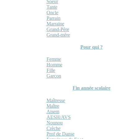
Soeur
Tante
Oncle
Parrain
Marraine
Grand-Père
Grand-mère
Pour qui ?
Femme
Homme
Fille
Garçon
Fin année scolaire
Maîtresse
Maître
Atsem
AESH/AVS
Nounou
Crèche
Prof de Danse