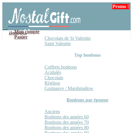
Aller
Aller
Promo !
Promo !
à
au
la
contenu
navigation
Mon compte
Bonbons
Panier
Chocolats de St Valentin
Saint Valentin
Top bonbons
Coffrets bonbons
Acidulés
Chocolats
Réglisse
Guimauve / Marshmallow
Bonbons par époque
Anciens
Bonbons des années 60
Bonbons des années 70
Bonbons des années 80
Bonbons des années 90