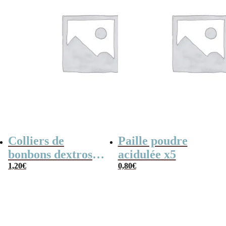
Colliers de
Paille poudre
bonbons dextrose
acidulée x5
x2
1,20
€
0,80
€