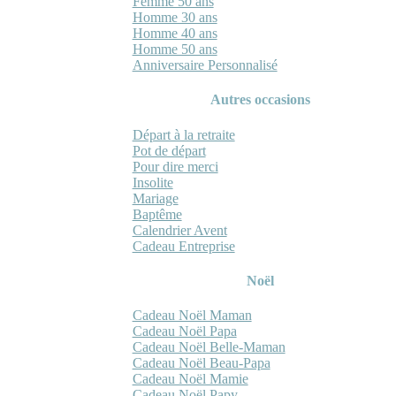
Femme 50 ans
Homme 30 ans
Homme 40 ans
Homme 50 ans
Anniversaire Personnalisé
Autres occasions
Départ à la retraite
Pot de départ
Pour dire merci
Insolite
Mariage
Baptême
Calendrier Avent
Cadeau Entreprise
Noël
Cadeau Noël Maman
Cadeau Noël Papa
Cadeau Noël Belle-Maman
Cadeau Noël Beau-Papa
Cadeau Noël Mamie
Cadeau Noël Papy