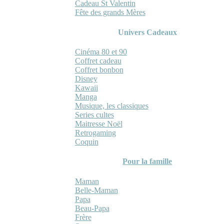
Cadeau St Valentin
Fête des grands Mères
Univers Cadeaux
Cinéma 80 et 90
Coffret cadeau
Coffret bonbon
Disney
Kawaii
Manga
Musique, les classiques
Series cultes
Maitresse Noël
Retrogaming
Coquin
Pour la famille
Maman
Belle-Maman
Papa
Beau-Papa
Frère