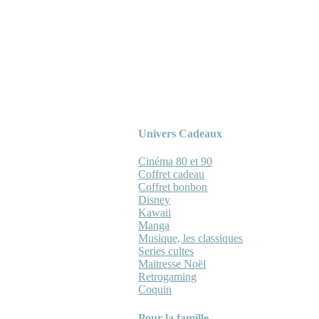
Univers Cadeaux
Cinéma 80 et 90
Coffret cadeau
Coffret bonbon
Disney
Kawaii
Manga
Musique, les classiques
Series cultes
Maitresse Noël
Retrogaming
Coquin
Pour la famille