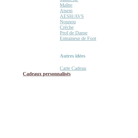
Maître
Atsem
AESH/AVS
Nounou
Crèche
Prof de Danse
Entraineur de Foot
Autres idées
Carte Cadeau
Cadeaux personnalisés