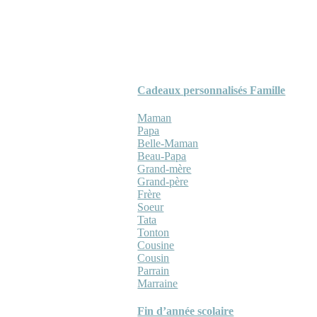
Cadeaux personnalisés Famille
Maman
Papa
Belle-Maman
Beau-Papa
Grand-mère
Grand-père
Frère
Soeur
Tata
Tonton
Cousine
Cousin
Parrain
Marraine
Fin d’année scolaire