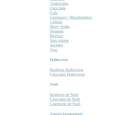
Américains
Chocolats
Cola
Guimauve / Marshmallow
Gélifiés
Harry Potter
Nougats
Réglisse
Sans gluten
Sucettes
Vrac
Halloween
Bonbons Halloween
Chocolats Halloween
Noël
Bonbons de Noël
Chocolats de Noël
Confiserie de Noël
Autres évenements