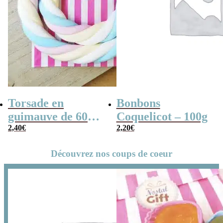
Torsade en
Bonbons
guimauve de 60
Coquelicot – 100g
cm – Cable de
2,40
€
2,20
€
marshmallow
Découvrez nos coups de coeur