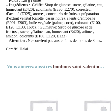
–
Poids
: 128 g l’unité
–
Ingrédients
: Gélifié: Sirop de glucose, sucre, gélatine, eau,
humectant (E420), acidifiants (E330, E270), correcteur
d’acidité (E325), aromes, concentrés de fruits et préparation
d’extrait végétal (carotte, cassis noire), agents d’enrobage
(E901, E903), huile végétale (palme, coco), colorants (E100,
E120, E133, 160c). : Guimauve: Sirop de glucose et de
fructose, sucre, gélatine, eau, humectant (E420), arômes,
amidon, colorants (E100, E120, E133).
–
Attention
: Ne convient pas aux enfants de moins de 3 ans.
Certifié Halal
Vous aimerez aussi ces
bonbons saint-valentin
…