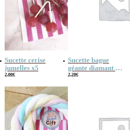
Sucette cerise
Sucette bague
jumelles x5
géante diamant –
2,00
€
Ring Pop
2,20
€