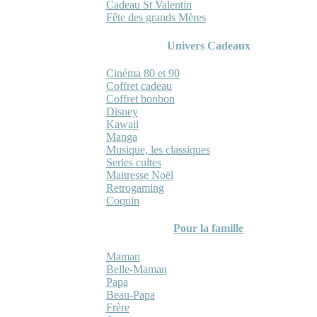
Cadeau St Valentin
Fête des grands Mères
Univers Cadeaux
Cinéma 80 et 90
Coffret cadeau
Coffret bonbon
Disney
Kawaii
Manga
Musique, les classiques
Series cultes
Maitresse Noël
Retrogaming
Coquin
Pour la famille
Maman
Belle-Maman
Papa
Beau-Papa
Frère