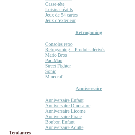
Casse-tête
Loisirs créatifs
Jeux de 54 cartes
Jeux d’exterieur
Retrogaming
Consoles retro
Retrogaming – Produits dérivés
Mario Bros
Pac-Man
Street Fighter
Sonic
Minecraft
Anniversaire
Anniversaire Enfant
Anniversaire Dinosaure
Anniversaire Licorne
Anniversaire Pirate
Bonbon Enfant
Anniversaire Adulte
Tendances