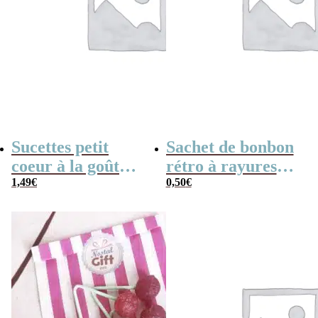
Sucettes petit
Sachet de bonbon
coeur à la goût
rétro à rayures
cerise x5
1,49
€
roses et blanches
0,50
€
x1