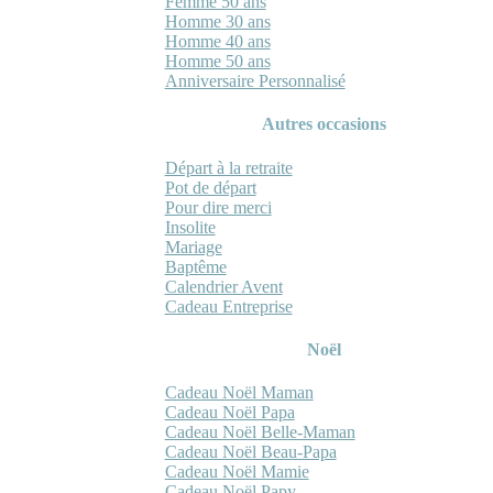
Femme 50 ans
Homme 30 ans
Homme 40 ans
Homme 50 ans
Anniversaire Personnalisé
Autres occasions
Départ à la retraite
Pot de départ
Pour dire merci
Insolite
Mariage
Baptême
Calendrier Avent
Cadeau Entreprise
Noël
Cadeau Noël Maman
Cadeau Noël Papa
Cadeau Noël Belle-Maman
Cadeau Noël Beau-Papa
Cadeau Noël Mamie
Cadeau Noël Papy