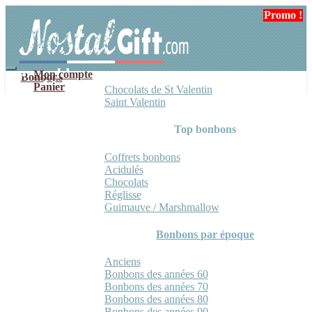
Aller
Aller
Promo !
à
au
la
contenu
navigation
Mon compte
Bonbons
Panier
Chocolats de St Valentin
Saint Valentin
Top bonbons
Coffrets bonbons
Acidulés
Chocolats
Réglisse
Guimauve / Marshmallow
Bonbons par époque
Anciens
Bonbons des années 60
Bonbons des années 70
Bonbons des années 80
Bonbons des années 90