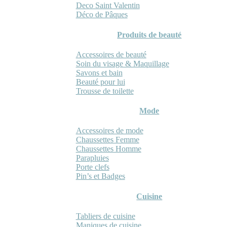
Deco Saint Valentin
Déco de Pâques
Produits de beauté
Accessoires de beauté
Soin du visage & Maquillage
Savons et bain
Beauté pour lui
Trousse de toilette
Mode
Accessoires de mode
Chaussettes Femme
Chaussettes Homme
Parapluies
Porte clefs
Pin’s et Badges
Cuisine
Tabliers de cuisine
Maniques de cuisine