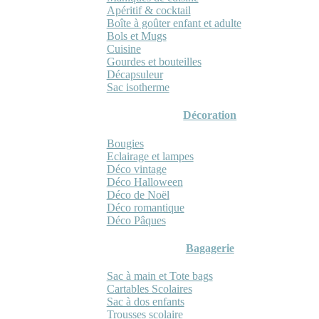
Apéritif & cocktail
Boîte à goûter enfant et adulte
Bols et Mugs
Cuisine
Gourdes et bouteilles
Décapsuleur
Sac isotherme
Décoration
Bougies
Eclairage et lampes
Déco vintage
Déco Halloween
Déco de Noël
Déco romantique
Déco Pâques
Bagagerie
Sac à main et Tote bags
Cartables Scolaires
Sac à dos enfants
Trousses scolaire