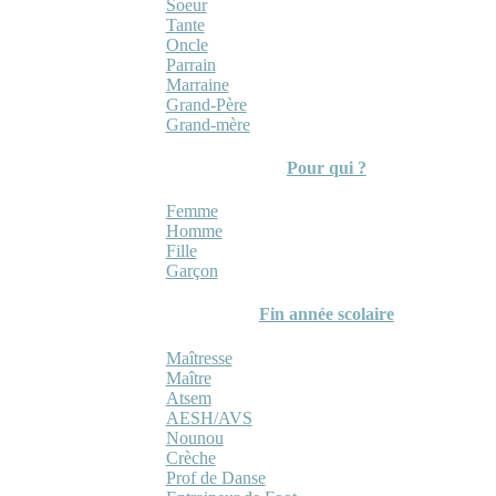
Soeur
Tante
Oncle
Parrain
Marraine
Grand-Père
Grand-mère
Pour qui ?
Femme
Homme
Fille
Garçon
Fin année scolaire
Maîtresse
Maître
Atsem
AESH/AVS
Nounou
Crèche
Prof de Danse