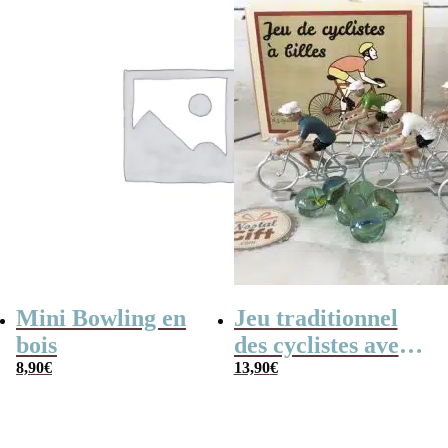
Mini Bowling en
Jeu traditionnel
bois
des cyclistes avec
8,90
€
billes – billes et
13,90
€
vélo