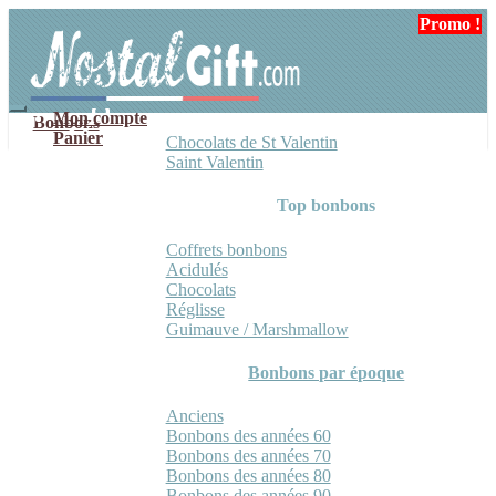
Aller
Aller
Promo !
Promo !
à
au
la
contenu
navigation
Mon compte
Bonbons
Panier
Chocolats de St Valentin
Saint Valentin
Top bonbons
Coffrets bonbons
Acidulés
Chocolats
Réglisse
Guimauve / Marshmallow
Bonbons par époque
Anciens
Bonbons des années 60
Bonbons des années 70
Bonbons des années 80
Bonbons des années 90