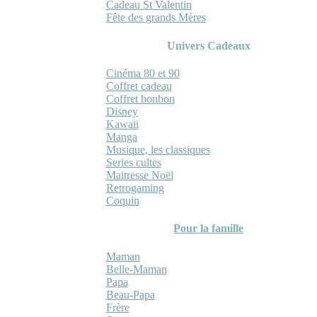
Cadeau St Valentin
Fête des grands Mères
Univers Cadeaux
Cinéma 80 et 90
Coffret cadeau
Coffret bonbon
Disney
Kawaii
Manga
Musique, les classiques
Series cultes
Maitresse Noël
Retrogaming
Coquin
Pour la famille
Maman
Belle-Maman
Papa
Beau-Papa
Frère