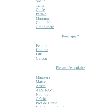
Soeur
Tante
Oncle
Parrain
Marraine
Grand-Père
Grand-mère
Pour qui ?
Femme
Homme
Fille
Garçon
Fin année scolaire
Maîtresse
Maître
Atsem
AESH/AVS
Nounou
Crèche
Prof de Danse