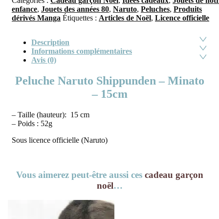
Catégories :
Cadeau garçon Noël
,
Idées cadeaux
,
Jouets de not
enfance
,
Jouets des années 80
,
Naruto
,
Peluches
,
Produits
dérivés Manga
Étiquettes :
Articles de Noël
,
Licence officielle
Description
Informations complémentaires
Avis (0)
Peluche Naruto Shippunden – Minato
– 15cm
– Taille (hauteur): 15 cm
– Poids : 52g
Sous licence officielle (Naruto)
Vous aimerez peut-être aussi ces
cadeau garçon
noël
…