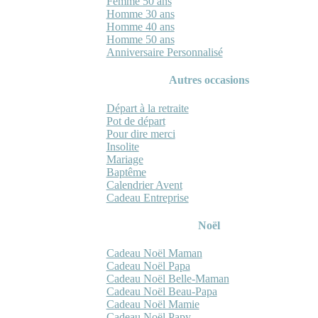
Femme 50 ans
Homme 30 ans
Homme 40 ans
Homme 50 ans
Anniversaire Personnalisé
Autres occasions
Départ à la retraite
Pot de départ
Pour dire merci
Insolite
Mariage
Baptême
Calendrier Avent
Cadeau Entreprise
Noël
Cadeau Noël Maman
Cadeau Noël Papa
Cadeau Noël Belle-Maman
Cadeau Noël Beau-Papa
Cadeau Noël Mamie
Cadeau Noël Papy