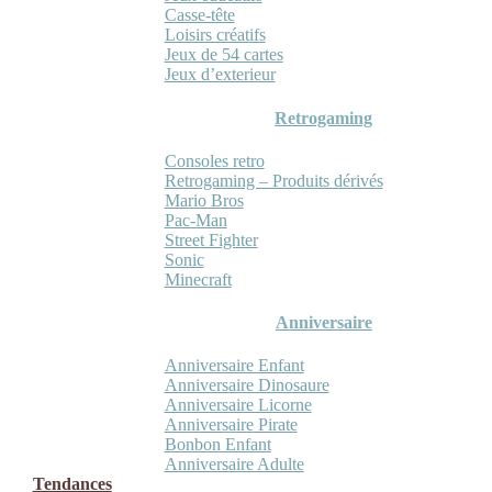
Casse-tête
Loisirs créatifs
Jeux de 54 cartes
Jeux d’exterieur
Retrogaming
Consoles retro
Retrogaming – Produits dérivés
Mario Bros
Pac-Man
Street Fighter
Sonic
Minecraft
Anniversaire
Anniversaire Enfant
Anniversaire Dinosaure
Anniversaire Licorne
Anniversaire Pirate
Bonbon Enfant
Anniversaire Adulte
Tendances