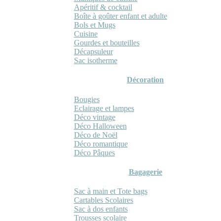
Apéritif & cocktail
Boîte à goûter enfant et adulte
Bols et Mugs
Cuisine
Gourdes et bouteilles
Décapsuleur
Sac isotherme
Décoration
Bougies
Eclairage et lampes
Déco vintage
Déco Halloween
Déco de Noël
Déco romantique
Déco Pâques
Bagagerie
Sac à main et Tote bags
Cartables Scolaires
Sac à dos enfants
Trousses scolaire