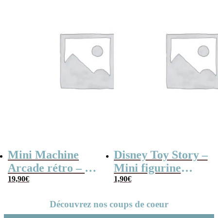
Mini Machine
Disney Toy Story –
Arcade rétro – 26
Mini figurine
jeux et 99 niveaux
19,90
€
mystère série B
1,90
€
Découvrez nos coups de coeur