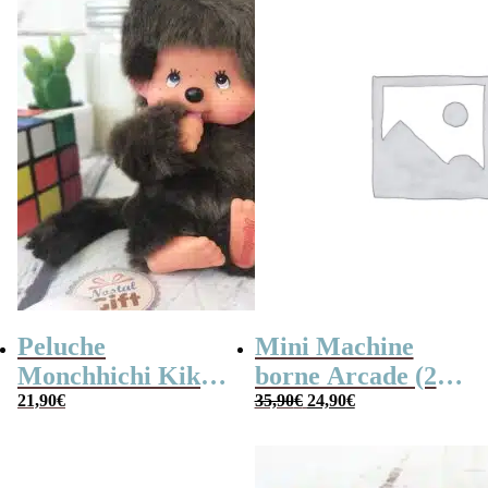
Peluche
Mini Machine
Monchhichi Kiki
borne Arcade (240
Le
Le
l’original (20 cm)
21,90
€
jeux)
35,90
€
24,90
€
prix
prix
initial
actuel
était :
est :
35,90€.
24,90€.