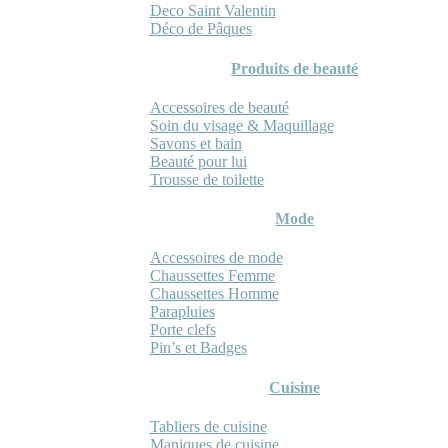
Deco Saint Valentin
Déco de Pâques
Produits de beauté
Accessoires de beauté
Soin du visage & Maquillage
Savons et bain
Beauté pour lui
Trousse de toilette
Mode
Accessoires de mode
Chaussettes Femme
Chaussettes Homme
Parapluies
Porte clefs
Pin’s et Badges
Cuisine
Tabliers de cuisine
Maniques de cuisine