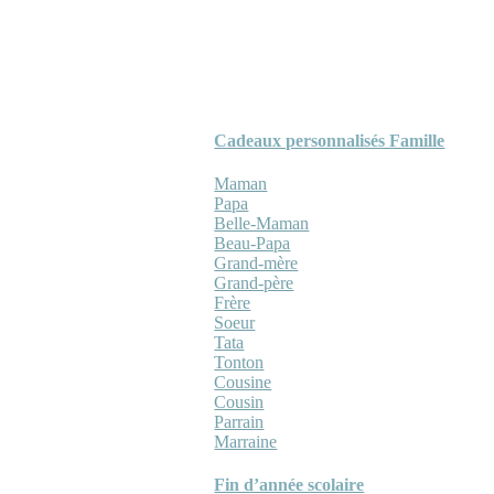
Cadeaux personnalisés Famille
Maman
Papa
Belle-Maman
Beau-Papa
Grand-mère
Grand-père
Frère
Soeur
Tata
Tonton
Cousine
Cousin
Parrain
Marraine
Fin d’année scolaire