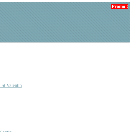
Promo !
Promo !
 St Valentin