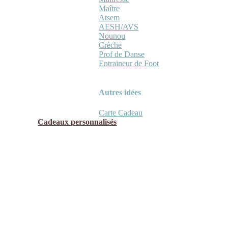
Maître
Atsem
AESH/AVS
Nounou
Crèche
Prof de Danse
Entraineur de Foot
Autres idées
Carte Cadeau
Cadeaux personnalisés