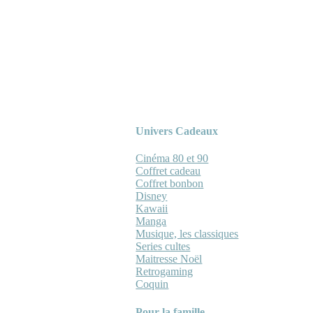
Univers Cadeaux
Cinéma 80 et 90
Coffret cadeau
Coffret bonbon
Disney
Kawaii
Manga
Musique, les classiques
Series cultes
Maitresse Noël
Retrogaming
Coquin
Pour la famille