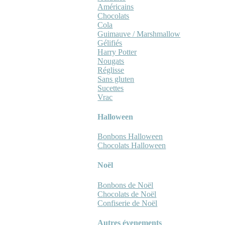
Américains
Chocolats
Cola
Guimauve / Marshmallow
Gélifiés
Harry Potter
Nougats
Réglisse
Sans gluten
Sucettes
Vrac
Halloween
Bonbons Halloween
Chocolats Halloween
Noël
Bonbons de Noël
Chocolats de Noël
Confiserie de Noël
Autres évenements