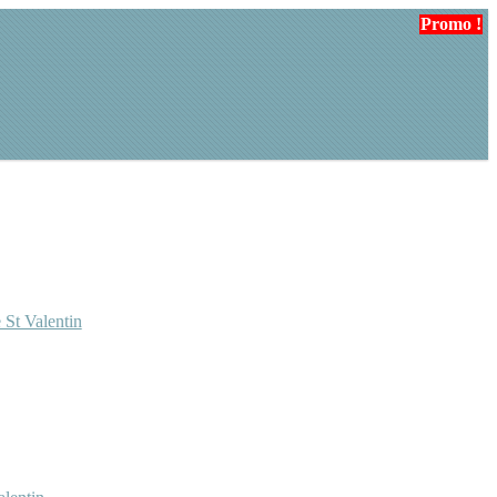
Promo !
Promo !
 St Valentin