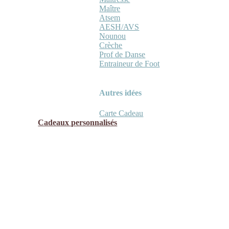
Maître
Atsem
AESH/AVS
Nounou
Crèche
Prof de Danse
Entraineur de Foot
Autres idées
Carte Cadeau
Cadeaux personnalisés