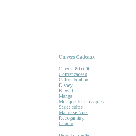
Univers Cadeaux
Cinéma 80 et 90
Coffret cadeau
Coffret bonbon
Disney
Kawaii
Manga
Musique, les classiques
Series cultes
Maitresse Noël
Retrogaming
Coquin
Pour la famille