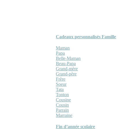
Cadeaux personnalisés Famille
Maman
Papa
Belle-Maman
Beau-Papa
Grand-mère
Grand-père
Frère
Soeur
Tata
Tonton
Cousine
Cousin
Parrain
Marraine
Fin d’année scolaire