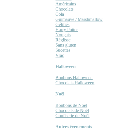
Américains
Chocolats
Cola
Guimauve / Marshmallow
Gélifiés
Harry Potter
Nougats
Réglisse
Sans gluten
Sucettes
Vrac
Halloween
Bonbons Halloween
Chocolats Halloween
Noël
Bonbons de Noël
Chocolats de Noël
Confiserie de Noël
Autres évenements