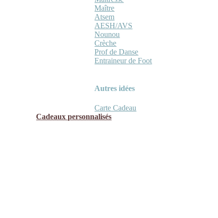
Maître
Atsem
AESH/AVS
Nounou
Crèche
Prof de Danse
Entraineur de Foot
Autres idées
Carte Cadeau
Cadeaux personnalisés