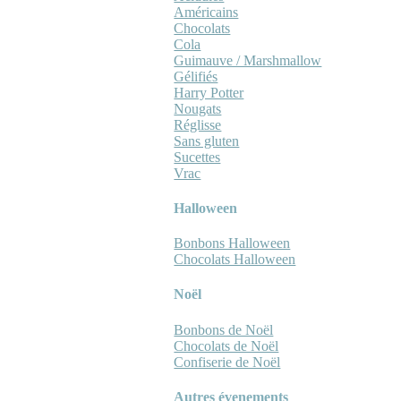
Américains
Chocolats
Cola
Guimauve / Marshmallow
Gélifiés
Harry Potter
Nougats
Réglisse
Sans gluten
Sucettes
Vrac
Halloween
Bonbons Halloween
Chocolats Halloween
Noël
Bonbons de Noël
Chocolats de Noël
Confiserie de Noël
Autres évenements