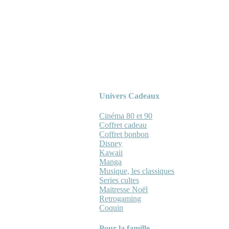
Univers Cadeaux
Cinéma 80 et 90
Coffret cadeau
Coffret bonbon
Disney
Kawaii
Manga
Musique, les classiques
Series cultes
Maitresse Noël
Retrogaming
Coquin
Pour la famille