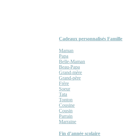
Cadeaux personnalisés Famille
Maman
Papa
Belle-Maman
Beau-Papa
Grand-mère
Grand-père
Frère
Soeur
Tata
Tonton
Cousine
Cousin
Parrain
Marraine
Fin d’année scolaire