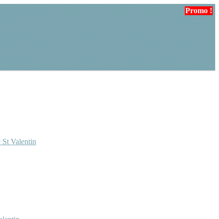
Promo !
Promo !
 St Valentin