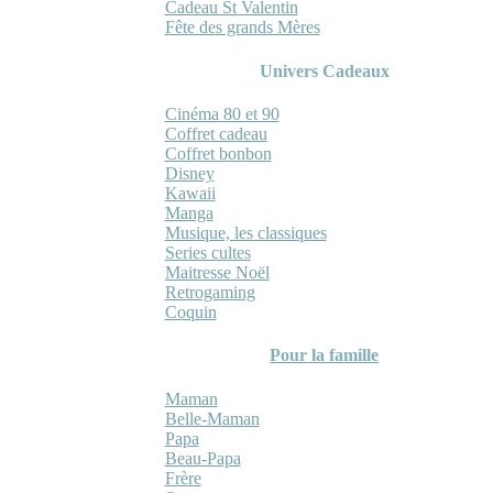
Cadeau St Valentin
Fête des grands Mères
Univers Cadeaux
Cinéma 80 et 90
Coffret cadeau
Coffret bonbon
Disney
Kawaii
Manga
Musique, les classiques
Series cultes
Maitresse Noël
Retrogaming
Coquin
Pour la famille
Maman
Belle-Maman
Papa
Beau-Papa
Frère