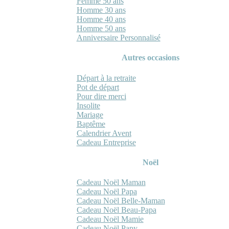
Femme 50 ans
Homme 30 ans
Homme 40 ans
Homme 50 ans
Anniversaire Personnalisé
Autres occasions
Départ à la retraite
Pot de départ
Pour dire merci
Insolite
Mariage
Baptême
Calendrier Avent
Cadeau Entreprise
Noël
Cadeau Noël Maman
Cadeau Noël Papa
Cadeau Noël Belle-Maman
Cadeau Noël Beau-Papa
Cadeau Noël Mamie
Cadeau Noël Papy