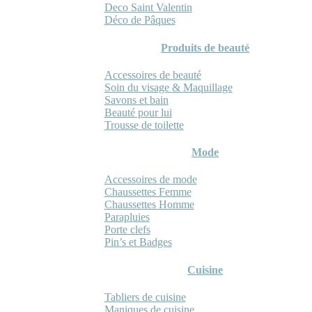
Deco Saint Valentin
Déco de Pâques
Produits de beauté
Accessoires de beauté
Soin du visage & Maquillage
Savons et bain
Beauté pour lui
Trousse de toilette
Mode
Accessoires de mode
Chaussettes Femme
Chaussettes Homme
Parapluies
Porte clefs
Pin’s et Badges
Cuisine
Tabliers de cuisine
Maniques de cuisine