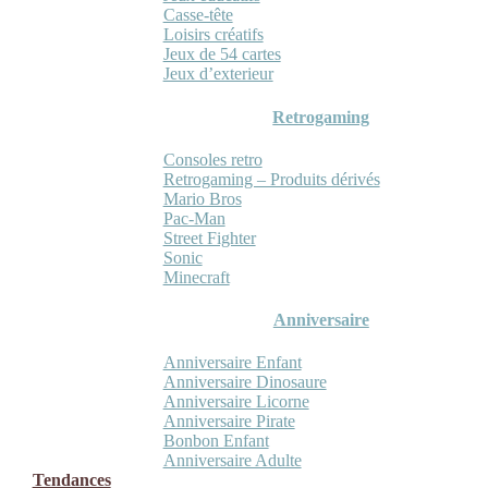
Casse-tête
Loisirs créatifs
Jeux de 54 cartes
Jeux d’exterieur
Retrogaming
Consoles retro
Retrogaming – Produits dérivés
Mario Bros
Pac-Man
Street Fighter
Sonic
Minecraft
Anniversaire
Anniversaire Enfant
Anniversaire Dinosaure
Anniversaire Licorne
Anniversaire Pirate
Bonbon Enfant
Anniversaire Adulte
Tendances