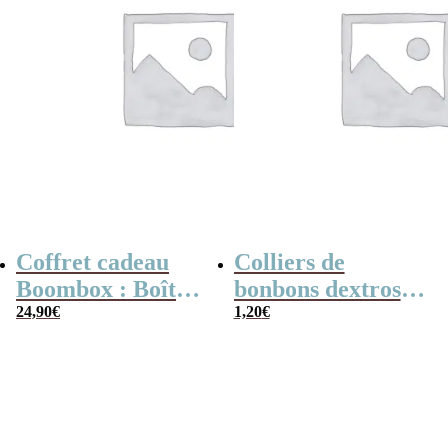
Coffret cadeau
Colliers de
Boombox : Boîte
bonbons dextrose
bonbons des
24,90
€
x2
1,20
€
années 80 –
Coffret bonbon