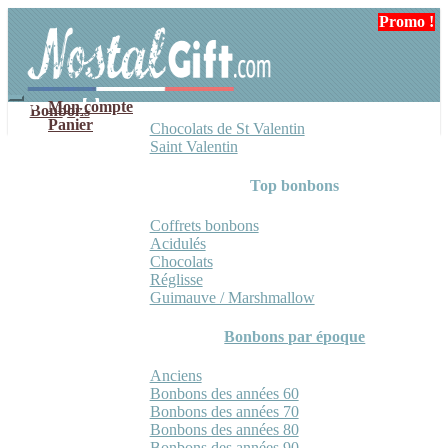
Aller
Aller
Promo !
à
au
la
contenu
navigation
Mon compte
Bonbons
Panier
Chocolats de St Valentin
Saint Valentin
Top bonbons
Coffrets bonbons
Acidulés
Chocolats
Réglisse
Guimauve / Marshmallow
Bonbons par époque
Anciens
Bonbons des années 60
Bonbons des années 70
Bonbons des années 80
Bonbons des années 90