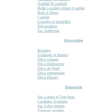
Apéritif & cocktail
Boîte à goûter enfant et adulte
Bols et Mugs
Cuisine
Gourdes et bouteilles
Décapsuleur
Sac isotherme
Décoration
Bougies
Eclairage et lampes
Déco vintage
Déco Halloween
Déco de Noël
Déco romantique
Déco Pâques
Bagagerie
Sac à main et Tote bags
Cartables Scolaires
Sac à dos enfants
Trousses scolaire