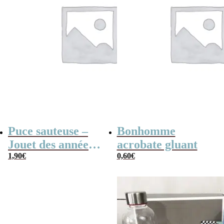
Puce sauteuse –
Bonhomme
Jouet des années
acrobate gluant
80
1,90
€
0,60
€