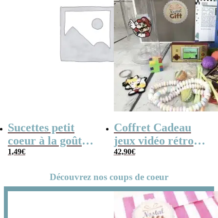
Sucettes petit
Coffret Cadeau
coeur à la goût
jeux vidéo rétro
cerise x5
1,49
€
(avec sa console de
42,90
€
poche retro)
Découvrez nos coups de coeur