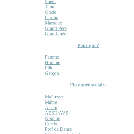
Soeur
Tante
Oncle
Parrain
Marraine
Grand-Père
Grand-mère
Pour qui ?
Femme
Homme
Fille
Garçon
Fin année scolaire
Maîtresse
Maître
Atsem
AESH/AVS
Nounou
Crèche
Prof de Danse