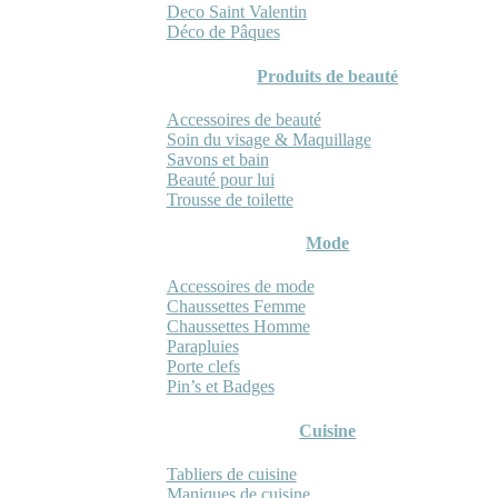
Deco Saint Valentin
Déco de Pâques
Produits de beauté
Accessoires de beauté
Soin du visage & Maquillage
Savons et bain
Beauté pour lui
Trousse de toilette
Mode
Accessoires de mode
Chaussettes Femme
Chaussettes Homme
Parapluies
Porte clefs
Pin’s et Badges
Cuisine
Tabliers de cuisine
Maniques de cuisine