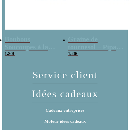
Bonbons
Graine de
Soucoupes à la
tournesol – Pipas
poudre (x20)
1,80
€
x 3
1,20
€
Service client
Idées cadeaux
Cadeaux entreprises
Moteur idées cadeaux