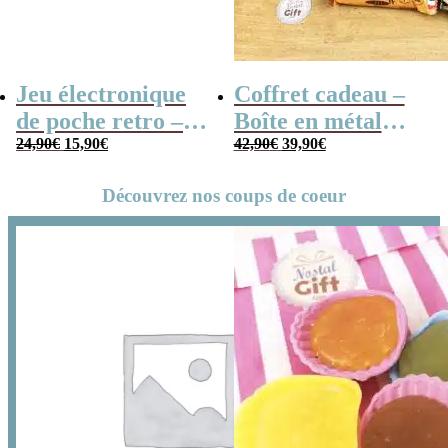
Jeu électronique
Coffret cadeau –
de poche retro –
Boîte en métal
Le
Le
Le
Le
Console vintage
24,90
€
15,90
€
cassette –
42,90
€
39,90
€
prix
prix
prix
prix
Chocolats des
initial
actuel
initial
actuel
Découvrez nos coups de coeur
était :
est :
était :
est :
années 80 – grand
24,90€.
15,90€.
42,90€.
39,90€.
coffret chocolat
original