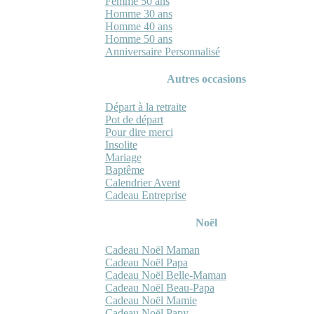
Femme 50 ans
Homme 30 ans
Homme 40 ans
Homme 50 ans
Anniversaire Personnalisé
Autres occasions
Départ à la retraite
Pot de départ
Pour dire merci
Insolite
Mariage
Baptême
Calendrier Avent
Cadeau Entreprise
Noël
Cadeau Noël Maman
Cadeau Noël Papa
Cadeau Noël Belle-Maman
Cadeau Noël Beau-Papa
Cadeau Noël Mamie
Cadeau Noël Papy