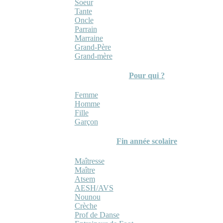
Soeur
Tante
Oncle
Parrain
Marraine
Grand-Père
Grand-mère
Pour qui ?
Femme
Homme
Fille
Garçon
Fin année scolaire
Maîtresse
Maître
Atsem
AESH/AVS
Nounou
Crèche
Prof de Danse