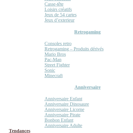
Casse-tête
Loisirs créatifs
Jeux de 54 cartes
Jeux d’exterieur
Retrogaming
Consoles retro
Retrogaming – Produits dérivés
Mario Bros
Pac-Man
Street Fighter
Sonic
Minecraft
Anniversaire
Anniversaire Enfant
Anniversaire Dinosaure
Anniversaire Licorne
Anniversaire Pirate
Bonbon Enfant
Anniversaire Adulte
Tendances