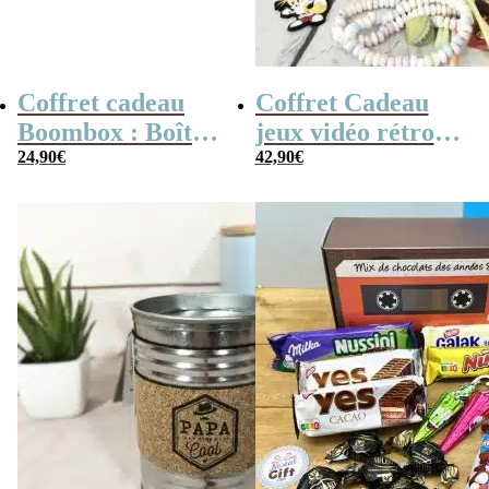
Coffret cadeau
Coffret Cadeau
Boombox : Boîte
jeux vidéo rétro
bonbons des
24,90
€
(avec sa console de
42,90
€
années 80 –
poche retro)
Coffret bonbon