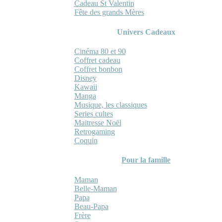
Cadeau St Valentin
Fête des grands Mères
Univers Cadeaux
Cinéma 80 et 90
Coffret cadeau
Coffret bonbon
Disney
Kawaii
Manga
Musique, les classiques
Series cultes
Maitresse Noël
Retrogaming
Coquin
Pour la famille
Maman
Belle-Maman
Papa
Beau-Papa
Frère