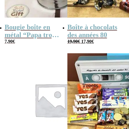
Bougie boîte en
Boîte à chocolats
métal “Papa trop
des années 80
Le
Le
cool” (gris)
7,90
€
19,90
€
17,90
€
prix
prix
initial
actuel
était :
est :
19,90€.
17,90€.