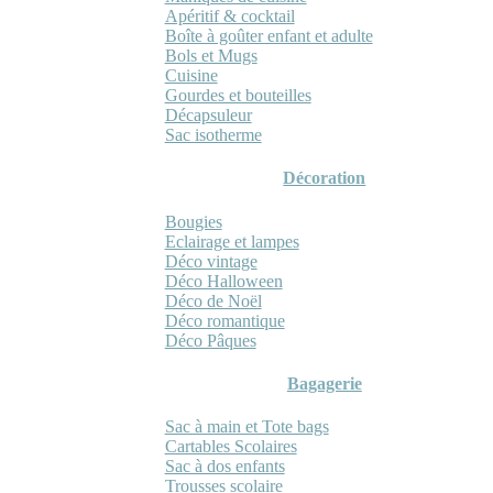
Apéritif & cocktail
Boîte à goûter enfant et adulte
Bols et Mugs
Cuisine
Gourdes et bouteilles
Décapsuleur
Sac isotherme
Décoration
Bougies
Eclairage et lampes
Déco vintage
Déco Halloween
Déco de Noël
Déco romantique
Déco Pâques
Bagagerie
Sac à main et Tote bags
Cartables Scolaires
Sac à dos enfants
Trousses scolaire