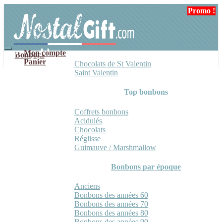
Aller
Aller
Promo !
Promo !
Promo !
Promo !
à
au
la
contenu
navigation
Mon compte
Bonbons
Panier
Chocolats de St Valentin
Saint Valentin
Top bonbons
Coffrets bonbons
Acidulés
Chocolats
Réglisse
Guimauve / Marshmallow
Bonbons par époque
Anciens
Bonbons des années 60
Bonbons des années 70
Bonbons des années 80
Bonbons des années 90