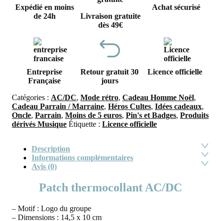
Expédié en moins
Achat sécurisé
de 24h
Livraison gratuite
dès 49€
Entreprise
Retour gratuit 30
Licence officielle
Française
jours
Catégories :
AC/DC
,
Mode rétro
,
Cadeau Homme Noël
,
Cadeau Parrain / Marraine
,
Héros Cultes
,
Idées cadeaux
,
Oncle
,
Parrain
,
Moins de 5 euros
,
Pin's et Badges
,
Produits
dérivés Musique
Étiquette :
Licence officielle
Description
Informations complémentaires
Avis (0)
Patch thermocollant AC/DC
– Motif : Logo du groupe
– Dimensions : 14,5 x 10 cm