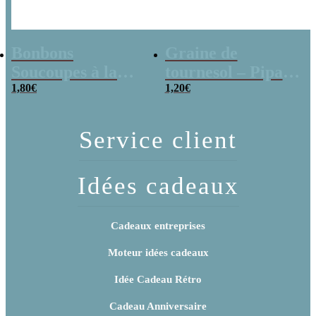
Bonbons
Graine de
Soucoupes à la
tournesol – Pipas
poudre (x20)
1,80
€
x 3
1,20
€
Service client
Idées cadeaux
Cadeaux entreprises
Moteur idées cadeaux
Idée Cadeau Rétro
Cadeau Anniversaire