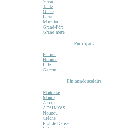
Soeur
Tante
Oncle
Parrain
Marraine
Grand-Père
Grand-mère
Pour qui ?
Femme
Homme
Fille
Garçon
Fin année scolaire
Maîtresse
Maître
Atsem
AESH/AVS
Nounou
Crèche
Prof de Danse