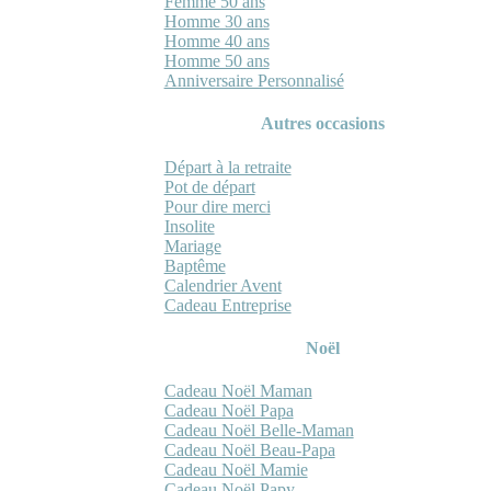
Femme 50 ans
Homme 30 ans
Homme 40 ans
Homme 50 ans
Anniversaire Personnalisé
Autres occasions
Départ à la retraite
Pot de départ
Pour dire merci
Insolite
Mariage
Baptême
Calendrier Avent
Cadeau Entreprise
Noël
Cadeau Noël Maman
Cadeau Noël Papa
Cadeau Noël Belle-Maman
Cadeau Noël Beau-Papa
Cadeau Noël Mamie
Cadeau Noël Papy