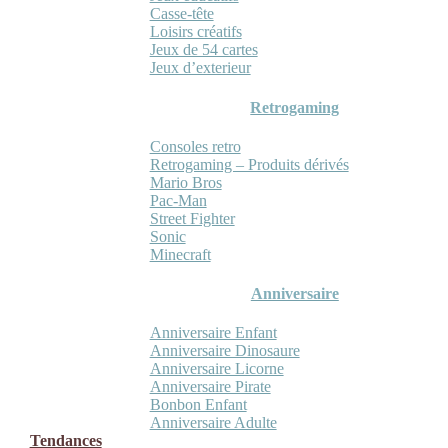
Casse-tête
Loisirs créatifs
Jeux de 54 cartes
Jeux d’exterieur
Retrogaming
Consoles retro
Retrogaming – Produits dérivés
Mario Bros
Pac-Man
Street Fighter
Sonic
Minecraft
Anniversaire
Anniversaire Enfant
Anniversaire Dinosaure
Anniversaire Licorne
Anniversaire Pirate
Bonbon Enfant
Anniversaire Adulte
Tendances