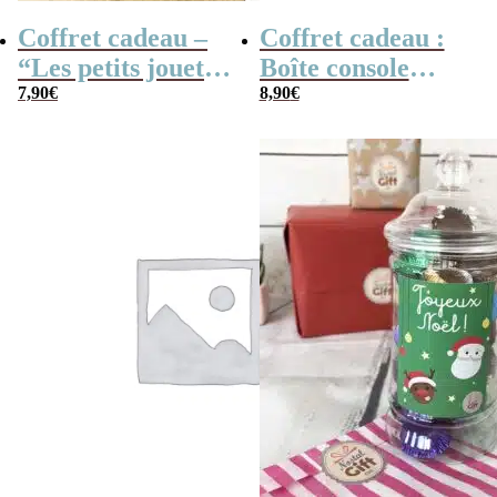
Coffret cadeau –
Coffret cadeau :
“Les petits jouets
Boîte console
des années 80”
7,90
€
retro remplie de
8,90
€
bonbons à la
poudre