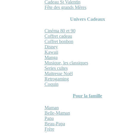
Cadeau St Valentin
Fête des grands Mères
Univers Cadeaux
Cinéma 80 et 90
Coffret cadeau
Coffret bonbon
Disney
Kawaii
Manga
Musique, les classiques
Series cultes
Maitresse Noël
Retrogaming
Coquin
Pour la famille
Maman
Belle-Maman
Papa
Beau-Papa
Frère