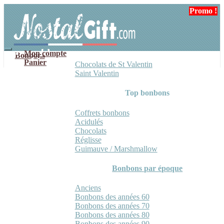
Aller
Aller
Promo !
à
au
la
contenu
navigation
Mon compte
Bonbons
Panier
Chocolats de St Valentin
Saint Valentin
Top bonbons
Coffrets bonbons
Acidulés
Chocolats
Réglisse
Guimauve / Marshmallow
Bonbons par époque
Anciens
Bonbons des années 60
Bonbons des années 70
Bonbons des années 80
Bonbons des années 90