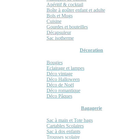
Apéritif & cocktail
Boîte à goûter enfant et adulte
Bols et Mugs
Cuisine
Gourdes et bouteilles
Décapsuleur
Sac isotherme
Décoration
Bougies
Eclairage et lampes
Déco vintage
Déco Halloween
Déco de Noël
Déco romantique
Déco Pâques
Bagagerie
Sac à main et Tote bags
Cartables Scolaires
Sac à dos enfants
Trousses scolaire