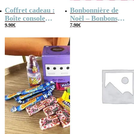
Coffret cadeau :
Bonbonnière de
Boîte console
Noël – Bonbons
retro remplie de
9,90
€
Chocolat glacé en
7,90
€
bonbons tache
coupelles x 30
langue