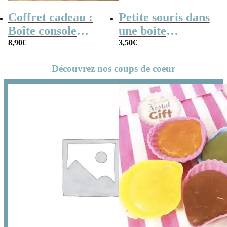
Coffret cadeau :
Petite souris dans
Boîte console
une boite
rétro remplie de
8,90
€
d’allumette de
3,50
€
bonbons 90
noël vintage-
Découvrez nos coups de coeur
Merry
Christmouse