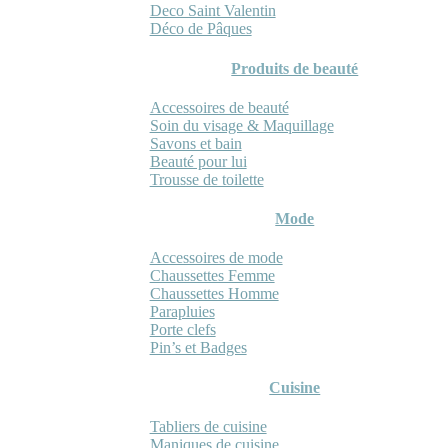
Deco Saint Valentin
Déco de Pâques
Produits de beauté
Accessoires de beauté
Soin du visage & Maquillage
Savons et bain
Beauté pour lui
Trousse de toilette
Mode
Accessoires de mode
Chaussettes Femme
Chaussettes Homme
Parapluies
Porte clefs
Pin’s et Badges
Cuisine
Tabliers de cuisine
Maniques de cuisine