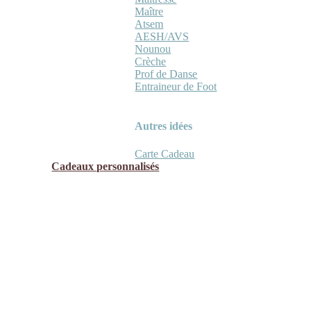
Maître
Atsem
AESH/AVS
Nounou
Crèche
Prof de Danse
Entraineur de Foot
Autres idées
Carte Cadeau
Cadeaux personnalisés