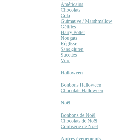
Américains
Chocolats
Cola
Guimauve / Marshmallow
Gélifiés
Harry Potter
Nougats
Réglisse
Sans gluten
Sucettes
Vrac
Halloween
Bonbons Halloween
Chocolats Halloween
Noël
Bonbons de Noël
Chocolats de Noël
Confiserie de Noël
Autres évenements