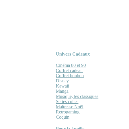
Univers Cadeaux
Cinéma 80 et 90
Coffret cadeau
Coffret bonbon
Disney
Kawaii
Manga
Musique, les classiques
Series cultes
Maitresse Noël
Retrogaming
Coquin
Pour la famille