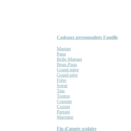
Cadeaux personnalisés Famille
Maman
Papa
Belle-Maman
Beau-Papa
Grand-mère
Grand-père
Frère
Soeur
Tata
Tonton
Cousine
Cousin
Parrain
Marraine
Fin d’année scolaire