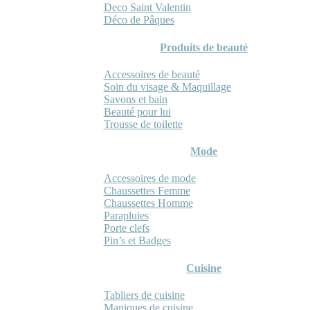
Deco Saint Valentin
Déco de Pâques
Produits de beauté
Accessoires de beauté
Soin du visage & Maquillage
Savons et bain
Beauté pour lui
Trousse de toilette
Mode
Accessoires de mode
Chaussettes Femme
Chaussettes Homme
Parapluies
Porte clefs
Pin’s et Badges
Cuisine
Tabliers de cuisine
Maniques de cuisine