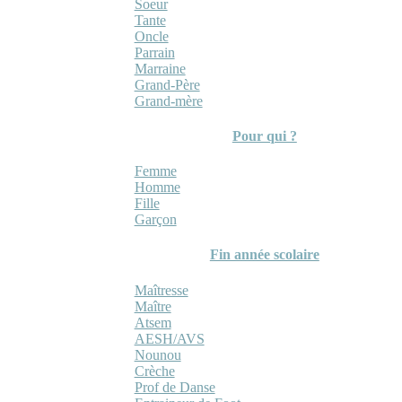
Soeur
Tante
Oncle
Parrain
Marraine
Grand-Père
Grand-mère
Pour qui ?
Femme
Homme
Fille
Garçon
Fin année scolaire
Maîtresse
Maître
Atsem
AESH/AVS
Nounou
Crèche
Prof de Danse