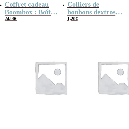
Coffret cadeau
Colliers de
Boombox : Boîte
bonbons dextrose
bonbons des
24,90
€
x2
1,20
€
années 80 –
Coffret bonbon