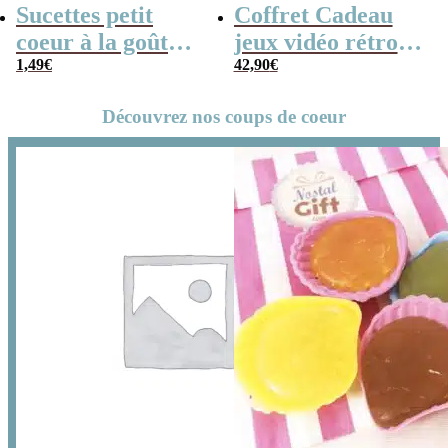
Sucettes petit
Coffret Cadeau
coeur à la goût
jeux vidéo rétro
cerise x5
1,49
€
(avec sa console de
42,90
€
poche retro)
Découvrez nos coups de coeur