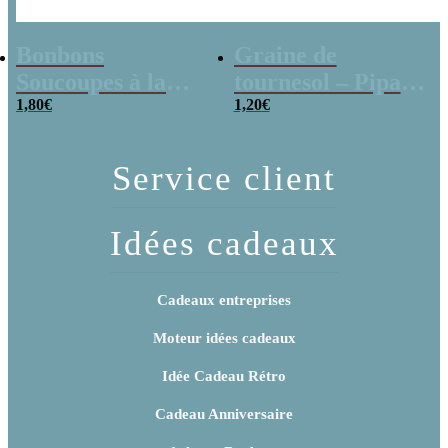
Bonbons
Graine de
Soucoupes à la
tournesol – Pipas
poudre (x20)
1,80
€
x 3
1,20
€
Service client
Idées cadeaux
Cadeaux entreprises
Moteur idées cadeaux
Idée Cadeau Rétro
Cadeau Anniversaire