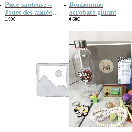
Puce sauteuse –
Bonhomme
Jouet des années
acrobate gluant
80
1,90
€
0,60
€