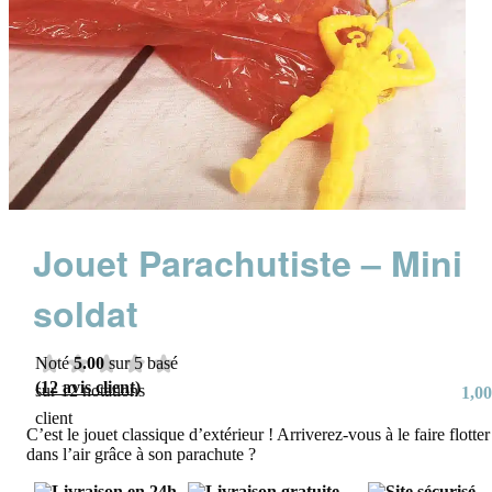
Jouet Parachutiste – Mini
soldat
Noté
5.00
sur 5 basé
(
12
avis client)
sur
12
notations
1,00
client
C’est le jouet classique d’extérieur ! Arriverez-vous à le faire flotter
dans l’air grâce à son parachute ?