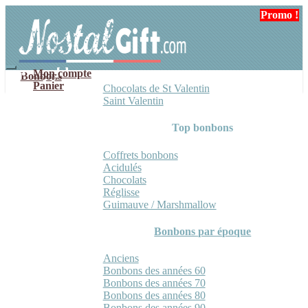
Aller
Aller
Promo !
à
au
la
contenu
navigation
Mon compte
Bonbons
Panier
Chocolats de St Valentin
Saint Valentin
Top bonbons
Coffrets bonbons
Acidulés
Chocolats
Réglisse
Guimauve / Marshmallow
Bonbons par époque
Anciens
Bonbons des années 60
Bonbons des années 70
Bonbons des années 80
Bonbons des années 90