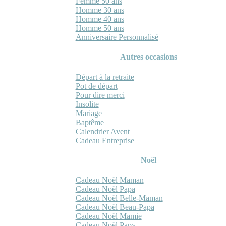
Femme 50 ans
Homme 30 ans
Homme 40 ans
Homme 50 ans
Anniversaire Personnalisé
Autres occasions
Départ à la retraite
Pot de départ
Pour dire merci
Insolite
Mariage
Baptême
Calendrier Avent
Cadeau Entreprise
Noël
Cadeau Noël Maman
Cadeau Noël Papa
Cadeau Noël Belle-Maman
Cadeau Noël Beau-Papa
Cadeau Noël Mamie
Cadeau Noël Papy