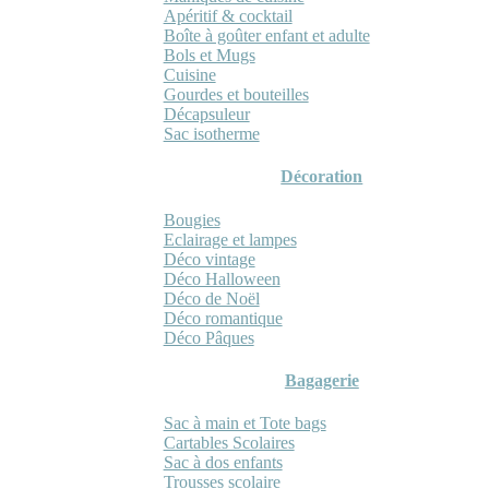
Apéritif & cocktail
Boîte à goûter enfant et adulte
Bols et Mugs
Cuisine
Gourdes et bouteilles
Décapsuleur
Sac isotherme
Décoration
Bougies
Eclairage et lampes
Déco vintage
Déco Halloween
Déco de Noël
Déco romantique
Déco Pâques
Bagagerie
Sac à main et Tote bags
Cartables Scolaires
Sac à dos enfants
Trousses scolaire