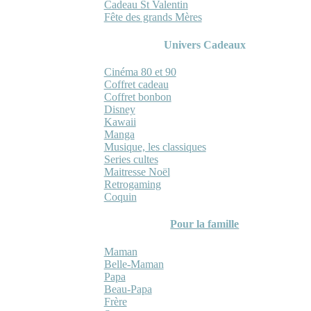
Cadeau St Valentin
Fête des grands Mères
Univers Cadeaux
Cinéma 80 et 90
Coffret cadeau
Coffret bonbon
Disney
Kawaii
Manga
Musique, les classiques
Series cultes
Maitresse Noël
Retrogaming
Coquin
Pour la famille
Maman
Belle-Maman
Papa
Beau-Papa
Frère