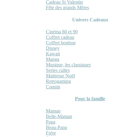
Cadeau St Valentin
Fête des grands Mères
Univers Cadeaux
Cinéma 80 et 90
Coffret cadeau
Coffret bonbon
Disney
Kawaii
Manga
Musique, les classiques
Series cultes
Maitresse Noël
Retrogaming
Coquin
Pour la famille
Maman
Belle-Maman
Papa
Beau-Papa
Frère