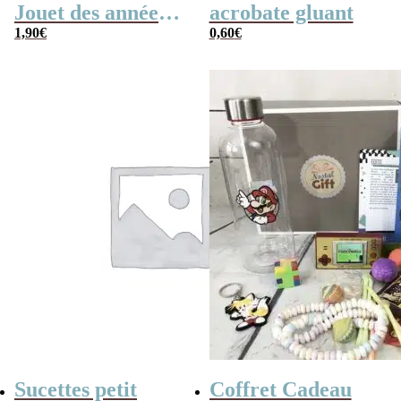
Jouet des années
acrobate gluant
80
1,90
€
0,60
€
Sucettes petit
Coffret Cadeau