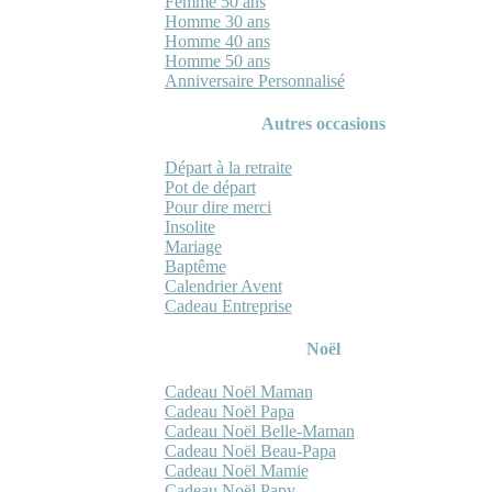
Femme 50 ans
Homme 30 ans
Homme 40 ans
Homme 50 ans
Anniversaire Personnalisé
Autres occasions
Départ à la retraite
Pot de départ
Pour dire merci
Insolite
Mariage
Baptême
Calendrier Avent
Cadeau Entreprise
Noël
Cadeau Noël Maman
Cadeau Noël Papa
Cadeau Noël Belle-Maman
Cadeau Noël Beau-Papa
Cadeau Noël Mamie
Cadeau Noël Papy