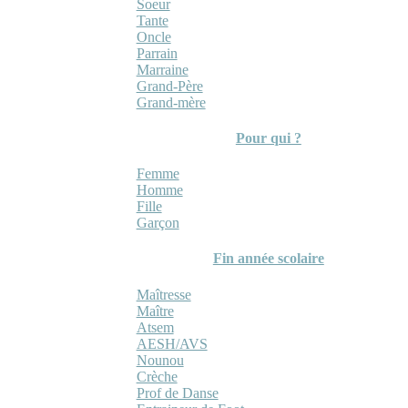
Soeur
Tante
Oncle
Parrain
Marraine
Grand-Père
Grand-mère
Pour qui ?
Femme
Homme
Fille
Garçon
Fin année scolaire
Maîtresse
Maître
Atsem
AESH/AVS
Nounou
Crèche
Prof de Danse