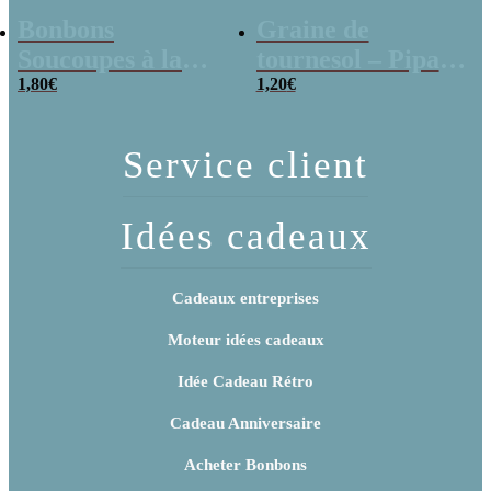
Bonbons
Graine de
Soucoupes à la
tournesol – Pipas
poudre (x20)
1,80
€
x 3
1,20
€
Service client
Idées cadeaux
Cadeaux entreprises
Moteur idées cadeaux
Idée Cadeau Rétro
Cadeau Anniversaire
Acheter Bonbons