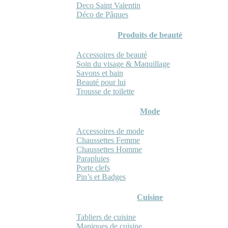
Deco Saint Valentin
Déco de Pâques
Produits de beauté
Accessoires de beauté
Soin du visage & Maquillage
Savons et bain
Beauté pour lui
Trousse de toilette
Mode
Accessoires de mode
Chaussettes Femme
Chaussettes Homme
Parapluies
Porte clefs
Pin’s et Badges
Cuisine
Tabliers de cuisine
Maniques de cuisine