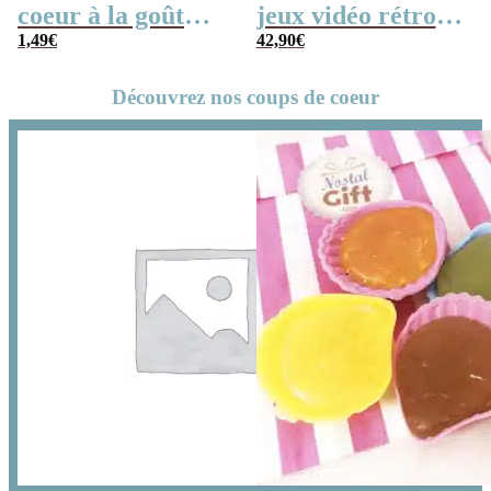
coeur à la goût
jeux vidéo rétro
cerise x5
1,49
€
(avec sa console de
42,90
€
poche retro)
Découvrez nos coups de coeur