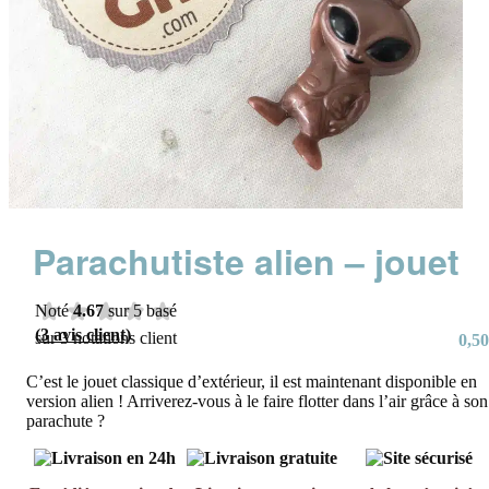
Parachutiste alien – jouet
Noté
4.67
sur 5 basé
(
3
avis client)
sur
3
notations client
0,50
C’est le jouet classique d’extérieur, il est maintenant disponible en
version alien ! Arriverez-vous à le faire flotter dans l’air grâce à son
parachute ?