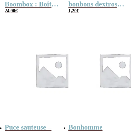
Boombox : Boîte
bonbons dextrose
bonbons des
24,90
€
x2
1,20
€
années 80 –
Coffret bonbon
Puce sauteuse –
Bonhomme