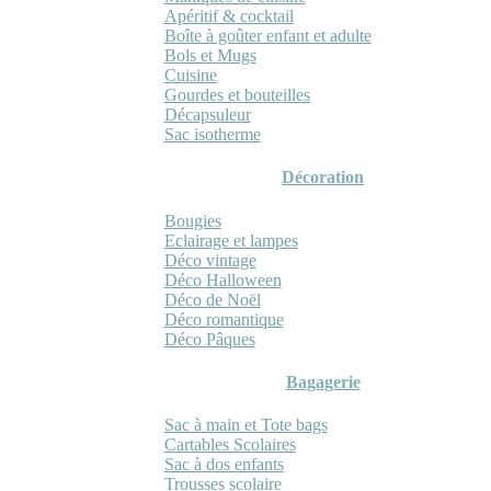
Apéritif & cocktail
Boîte à goûter enfant et adulte
Bols et Mugs
Cuisine
Gourdes et bouteilles
Décapsuleur
Sac isotherme
Décoration
Bougies
Eclairage et lampes
Déco vintage
Déco Halloween
Déco de Noël
Déco romantique
Déco Pâques
Bagagerie
Sac à main et Tote bags
Cartables Scolaires
Sac à dos enfants
Trousses scolaire