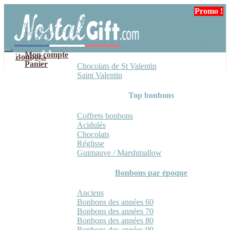
Aller
Aller
Promo !
à
au
la
contenu
navigation
Mon compte
Bonbons
Panier
Chocolats de St Valentin
Saint Valentin
Top bonbons
Coffrets bonbons
Acidulés
Chocolats
Réglisse
Guimauve / Marshmallow
Bonbons par époque
Anciens
Bonbons des années 60
Bonbons des années 70
Bonbons des années 80
Bonbons des années 90