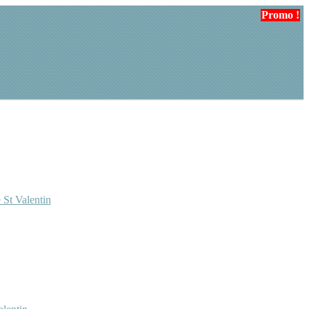
Promo !
Promo !
 St Valentin