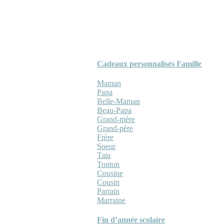
Cadeaux personnalisés Famille
Maman
Papa
Belle-Maman
Beau-Papa
Grand-mère
Grand-père
Frère
Soeur
Tata
Tonton
Cousine
Cousin
Parrain
Marraine
Fin d’année scolaire