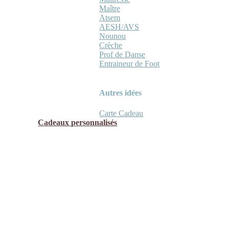
Maître
Atsem
AESH/AVS
Nounou
Crèche
Prof de Danse
Entraineur de Foot
Autres idées
Carte Cadeau
Cadeaux personnalisés