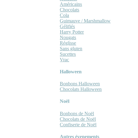
Américains
Chocolats
Cola
Guimauve / Marshmallow
Gélifiés
Harry Potter
Nougats
Réglisse
Sans gluten
Sucettes
Vrac
Halloween
Bonbons Halloween
Chocolats Halloween
Noël
Bonbons de Noël
Chocolats de Noël
Confiserie de Noël
Autres évenements