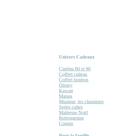
Univers Cadeaux
Cinéma 80 et 90
Coffret cadeau
Coffret bonbon
Disney
Kawaii
Manga
Musique, les classiques
Series cultes
Maitresse Noël
Retrogaming
Coquin
Pour la famille