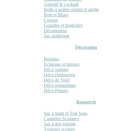
Apéritif & cocktail
Boîte à goûter enfant et adulte
Bols et Mugs
Cuisine
Gourdes et bouteilles
Décapsuleur
Sac isotherme
Décoration
Bougies
Eclairage et lampes
Déco vintage
Déco Halloween
Déco de Noël
Déco romantique
Déco Pâques
Bagagerie
Sac à main et Tote bags
Cartables Scolaires
Sac à dos enfants
Trousses scolaire