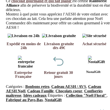
Ce
chocolat gourmand et qui fait plaisir
est certifié
Rainforest
Alliance
afin de préserver la biodiversité et la durabilité tout en éta
délicieux.
Montrez à quel point vous appréciez l’AESH de votre enfant avec
ces chocolats au lait. Cela fera une parfaite attention pour Noël
Commandez dès maintenant pour offrir un cadeau gourmand à votr
AESH !
Expédié en moins de
Livraison gratuite
Achat sécurisé
24h
dès 49€
NostalGift
Entreprise
Retour gratuit 30
Française
jours
Catégories :
Bonbons retro
,
Cadeau AESH / AVS
,
Cadeau
AESH Noël
,
Cadeau Famille
,
Chocolats coeur
,
Confiseries
maîtresse
,
Idées cadeaux
Étiquettes :
Collection "Noël Floral"
,
Fabriqué au Pays-Bas
,
NostalGift