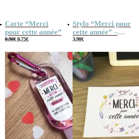
Carte “Merci
Stylo “Merci pour
pour cette année”
cette année” –
Le
Le
0,90
€
0,75
€
Cadeau maîtresse
3,90
€
prix
prix
initial
actuel
était :
est :
0,90€.
0,75€.