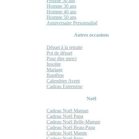
Femme 50 ans
Homme 30 ans
Homme 40 ans
Homme 50 ans
Anniversaire Personnalisé
Autres occasions
Départ à la retraite
Pot de départ
Pour dire merci
Insolite
Mariage
Baptême
Calendrier Avent
Cadeau Entreprise
Noël
Cadeau Noël Maman
Cadeau Noël Papa
Cadeau Noël Belle-Maman
Cadeau Noël Beau-Papa
Cadeau Noël Mamie
Cadeau Noël Papy