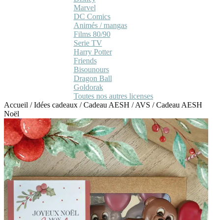
Marvel
DC Comics
Animés / mangas
Films 80/90
Serie TV
Harry Potter
Friends
Bisounours
Dragon Ball
Goldorak
Toutes nos autres licenses
Accueil
/
Idées cadeaux
/
Cadeau AESH / AVS
/
Cadeau AESH
Noël