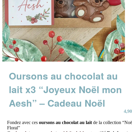
Oursons au chocolat au
lait x3 “Joyeux Noël mon
Aesh” – Cadeau Noël
4,90
Fondez avec ces
oursons au chocolat au lait
de la collection “Noë
Floral”