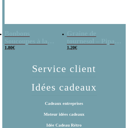
Bonbons
Graine de
Soucoupes à la
tournesol – Pipas
poudre (x20)
1,80
€
x 3
1,20
€
Service client
Idées cadeaux
Cadeaux entreprises
Moteur idées cadeaux
Idée Cadeau Rétro