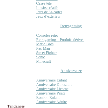
Casse-tête
Loisirs créatifs
Jeux de 54 cartes
Jeux d’exterieur
Retrogaming
Consoles retro
Retrogaming – Produits dérivés
Mario Bros
Pac-Man
Street Fighter
Sonic
Minecraft
Anniversaire
Anniversaire Enfant
Anniversaire Dinosaure
Anniversaire Licorne
Anniversaire Pirate
Bonbon Enfant
Anniversaire Adulte
Tendances