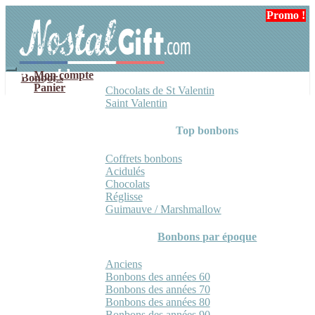
Aller
Aller
Promo !
Promo !
Promo !
Promo !
à
au
la
contenu
navigation
Mon compte
Bonbons
Panier
Chocolats de St Valentin
Saint Valentin
Top bonbons
Coffrets bonbons
Acidulés
Chocolats
Réglisse
Guimauve / Marshmallow
Bonbons par époque
Anciens
Bonbons des années 60
Bonbons des années 70
Bonbons des années 80
Bonbons des années 90