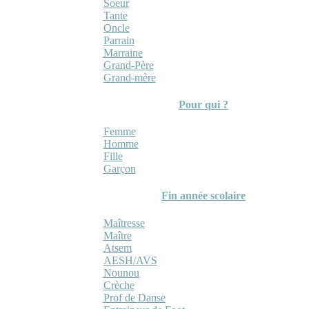
Soeur
Tante
Oncle
Parrain
Marraine
Grand-Père
Grand-mère
Pour qui ?
Femme
Homme
Fille
Garçon
Fin année scolaire
Maîtresse
Maître
Atsem
AESH/AVS
Nounou
Crèche
Prof de Danse