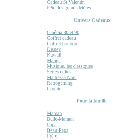
Cadeau St Valentin
Fête des grands Mères
Univers Cadeaux
Cinéma 80 et 90
Coffret cadeau
Coffret bonbon
Disney
Kawaii
Manga
Musique, les classiques
Series cultes
Maitresse Noël
Retrogaming
Coquin
Pour la famille
Maman
Belle-Maman
Papa
Beau-Papa
Frère