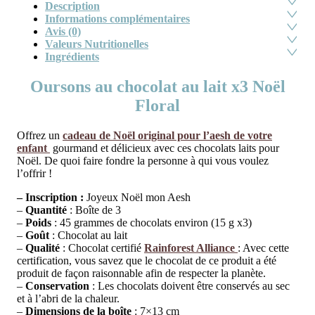
Description
Informations complémentaires
Avis (0)
Valeurs Nutritionelles
Ingrédients
Oursons au chocolat au lait x3 Noël
Floral
Offrez un
cadeau de Noël original pour l’aesh de votre
enfant
gourmand et délicieux avec ces chocolats laits pour
Noël. De quoi faire fondre la personne à qui vous voulez
l’offrir !
– Inscription :
Joyeux Noël mon Aesh
–
Quantité
: Boîte de 3
–
Poids
: 45 grammes de chocolats environ (15 g x3)
–
Goût
: Chocolat au lait
–
Qualité
: Chocolat certifié
Rainforest Alliance
: Avec cette
certification, vous savez que le chocolat de ce produit a été
produit de façon raisonnable afin de respecter la planète.
–
Conservation
: Les chocolats doivent être conservés au sec
et à l’abri de la chaleur.
–
Dimensions de la boîte
: 7×13 cm