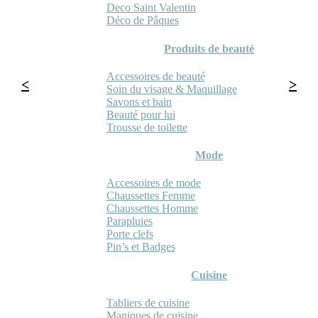
Deco Saint Valentin
Déco de Pâques
Produits de beauté
Accessoires de beauté
Soin du visage & Maquillage
Savons et bain
Beauté pour lui
Trousse de toilette
Mode
Accessoires de mode
Chaussettes Femme
Chaussettes Homme
Parapluies
Porte clefs
Pin’s et Badges
Cuisine
Tabliers de cuisine
Maniques de cuisine