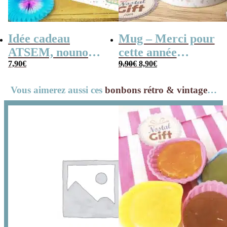
Idée cadeau
Mug – Merci pour
ATSEM, nounou –
cette année
Le
Le
Cahier de
7,90
€
(Collection
9,90
€
8,90
€
prix
prix
initial
actuel
vacances rétro –
confetti)
était :
est :
9,90€.
8,90€.
Vous aimerez aussi ces
bonbons rétro & vintage
…
Merci pour cette
année