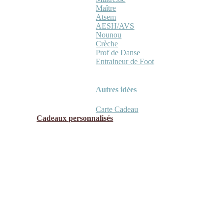
Maître
Atsem
AESH/AVS
Nounou
Crèche
Prof de Danse
Entraineur de Foot
Autres idées
Carte Cadeau
Cadeaux personnalisés