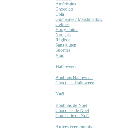
Américains
Chocolats
Cola
Guimauve / Marshmallow
Gélifiés
Harry Potter
Nougats
Réglisse
Sans gluten
Sucettes
Vrac
Halloween
Bonbons Halloween
Chocolats Halloween
Noël
Bonbons de Noël
Chocolats de Noël
Confiserie de Noël
Autres évenements