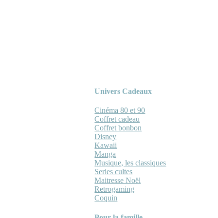
Univers Cadeaux
Cinéma 80 et 90
Coffret cadeau
Coffret bonbon
Disney
Kawaii
Manga
Musique, les classiques
Series cultes
Maitresse Noël
Retrogaming
Coquin
Pour la famille