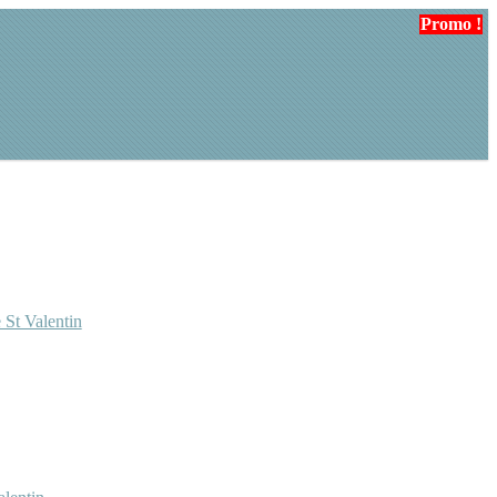
Promo !
Promo !
 St Valentin