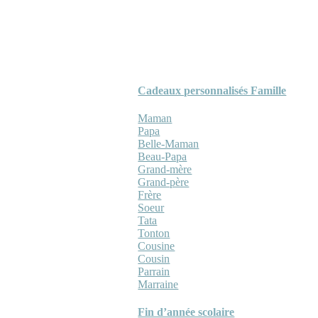
Cadeaux personnalisés Famille
Maman
Papa
Belle-Maman
Beau-Papa
Grand-mère
Grand-père
Frère
Soeur
Tata
Tonton
Cousine
Cousin
Parrain
Marraine
Fin d’année scolaire