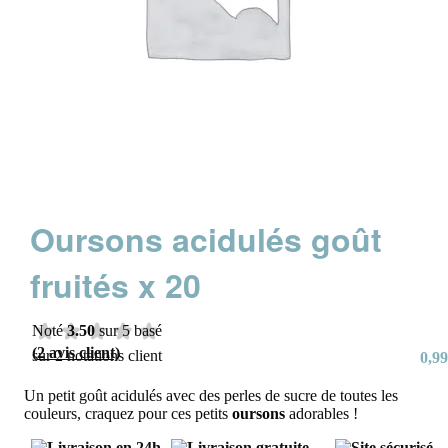
Oursons acidulés goût
fruités x 20
Noté
3.50
sur 5 basé
(
2
avis client)
sur
2
notations client
0,99
Un petit goût acidulés avec des perles de sucre de toutes les
couleurs, craquez pour ces petits
oursons
adorables !