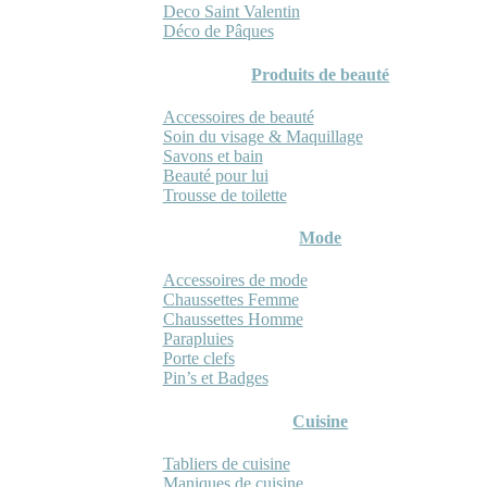
Deco Saint Valentin
Déco de Pâques
Produits de beauté
Accessoires de beauté
Soin du visage & Maquillage
Savons et bain
Beauté pour lui
Trousse de toilette
Mode
Accessoires de mode
Chaussettes Femme
Chaussettes Homme
Parapluies
Porte clefs
Pin’s et Badges
Cuisine
Tabliers de cuisine
Maniques de cuisine