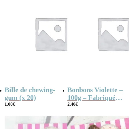
Bille de chewing-
Bonbons Violette –
gum (x 20)
100g – Fabriqués
1,00
€
en France
2,40
€