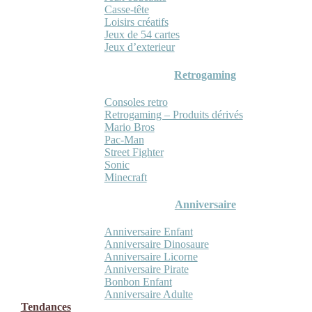
Casse-tête
Loisirs créatifs
Jeux de 54 cartes
Jeux d’exterieur
Retrogaming
Consoles retro
Retrogaming – Produits dérivés
Mario Bros
Pac-Man
Street Fighter
Sonic
Minecraft
Anniversaire
Anniversaire Enfant
Anniversaire Dinosaure
Anniversaire Licorne
Anniversaire Pirate
Bonbon Enfant
Anniversaire Adulte
Tendances