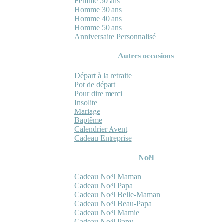
Femme 50 ans
Homme 30 ans
Homme 40 ans
Homme 50 ans
Anniversaire Personnalisé
Autres occasions
Départ à la retraite
Pot de départ
Pour dire merci
Insolite
Mariage
Baptême
Calendrier Avent
Cadeau Entreprise
Noël
Cadeau Noël Maman
Cadeau Noël Papa
Cadeau Noël Belle-Maman
Cadeau Noël Beau-Papa
Cadeau Noël Mamie
Cadeau Noël Papy