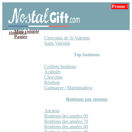
Aller
Aller
Promo !
à
au
la
contenu
navigation
Mon compte
Bonbons
Panier
Chocolats de St Valentin
Saint Valentin
Top bonbons
Coffrets bonbons
Acidulés
Chocolats
Réglisse
Guimauve / Marshmallow
Bonbons par époque
Anciens
Bonbons des années 60
Bonbons des années 70
Bonbons des années 80
Bonbons des années 90