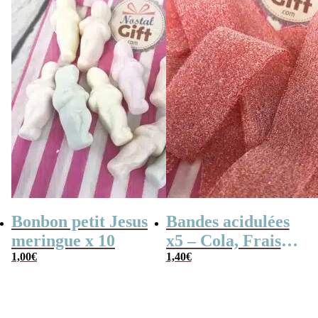
Bonbon petit Jesus
Bandes acidulées
meringue x 10
x5 – Cola, Fraise,
1,00
€
Framboise,
1,40
€
Pomme, 4
couleurs