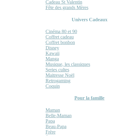
Cadeau St Valentin
Fête des grands Mères
Univers Cadeaux
Cinéma 80 et 90
Coffret cadeau
Coffret bonbon
Disney
Kawaii
Manga
Musique, les classiques
Series cultes
Maitresse Noël
Retrogaming
Coquin
Pour la famille
Maman
Belle-Maman
Papa
Beau-Papa
Frère