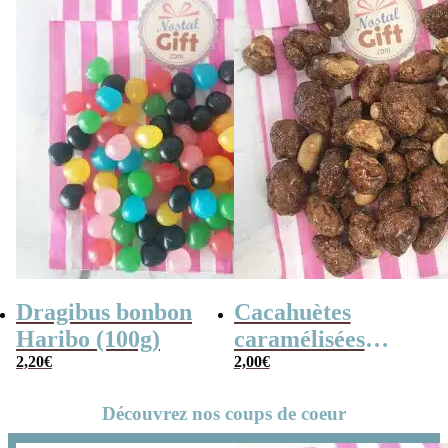
Dragibus bonbon
Cacahuètes
Haribo (100g)
caramélisées
2,20
€
(chouchou) – 100g
2,00
€
Découvrez nos coups de coeur