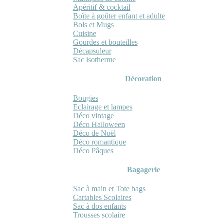
Apéritif & cocktail
Boîte à goûter enfant et adulte
Bols et Mugs
Cuisine
Gourdes et bouteilles
Décapsuleur
Sac isotherme
Décoration
Bougies
Eclairage et lampes
Déco vintage
Déco Halloween
Déco de Noël
Déco romantique
Déco Pâques
Bagagerie
Sac à main et Tote bags
Cartables Scolaires
Sac à dos enfants
Trousses scolaire