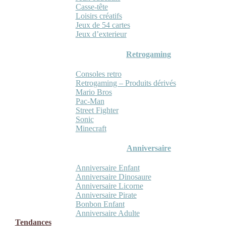
Casse-tête
Loisirs créatifs
Jeux de 54 cartes
Jeux d’exterieur
Retrogaming
Consoles retro
Retrogaming – Produits dérivés
Mario Bros
Pac-Man
Street Fighter
Sonic
Minecraft
Anniversaire
Anniversaire Enfant
Anniversaire Dinosaure
Anniversaire Licorne
Anniversaire Pirate
Bonbon Enfant
Anniversaire Adulte
Tendances