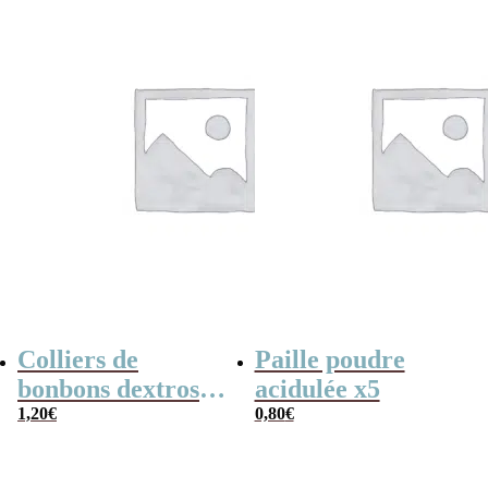
Colliers de
Paille poudre
bonbons dextrose
acidulée x5
x2
1,20
€
0,80
€