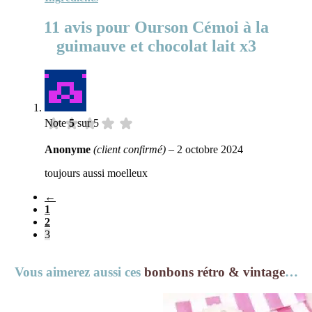
11 avis pour
Ourson Cémoi à la
guimauve et chocolat lait x3
Note
5
sur 5
Anonyme
(client confirmé)
–
2 octobre 2024
toujours aussi moelleux
←
1
2
3
Vous aimerez aussi ces
bonbons rétro & vintage
…