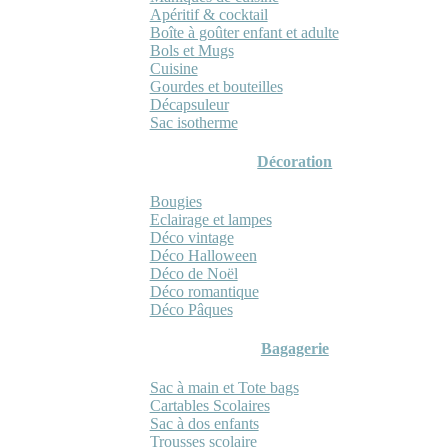
Apéritif & cocktail
Boîte à goûter enfant et adulte
Bols et Mugs
Cuisine
Gourdes et bouteilles
Décapsuleur
Sac isotherme
Décoration
Bougies
Eclairage et lampes
Déco vintage
Déco Halloween
Déco de Noël
Déco romantique
Déco Pâques
Bagagerie
Sac à main et Tote bags
Cartables Scolaires
Sac à dos enfants
Trousses scolaire