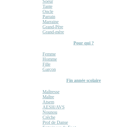
Soeur
Tante
Oncle
Parrain
Marraine
Grand-Père
Grand-mère
Pour qui ?
Femme
Homme
Fille
Garçon
Fin année scolaire
Maîtresse
Maître
Atsem
AESH/AVS
Nounou
Crèche
Prof de Danse