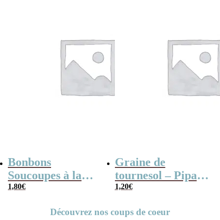
Bonbons
Graine de
Soucoupes à la
tournesol – Pipas
poudre (x20)
1,80
€
x 3
1,20
€
Découvrez nos coups de coeur