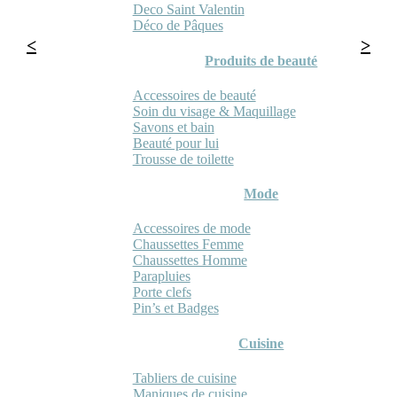
Deco Saint Valentin
Déco de Pâques
Produits de beauté
Accessoires de beauté
Soin du visage & Maquillage
Savons et bain
Beauté pour lui
Trousse de toilette
Mode
Accessoires de mode
Chaussettes Femme
Chaussettes Homme
Parapluies
Porte clefs
Pin’s et Badges
Cuisine
Tabliers de cuisine
Maniques de cuisine