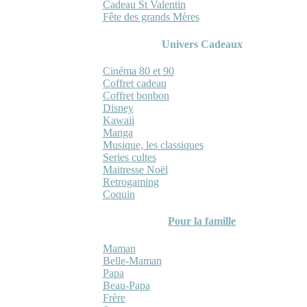
Cadeau St Valentin
Fête des grands Mères
Univers Cadeaux
Cinéma 80 et 90
Coffret cadeau
Coffret bonbon
Disney
Kawaii
Manga
Musique, les classiques
Series cultes
Maitresse Noël
Retrogaming
Coquin
Pour la famille
Maman
Belle-Maman
Papa
Beau-Papa
Frère