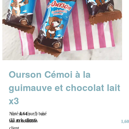
Ourson Cémoi à la
guimauve et chocolat lait
x3
Noté
4.64
sur 5 basé
(
11
avis client)
sur
11
notations
1,60
client