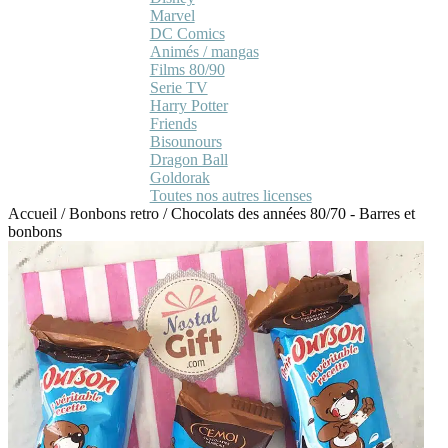
Marvel
DC Comics
Animés / mangas
Films 80/90
Serie TV
Harry Potter
Friends
Bisounours
Dragon Ball
Goldorak
Toutes nos autres licenses
Accueil
/
Bonbons retro
/
Chocolats des années 80/70 - Barres et
bonbons