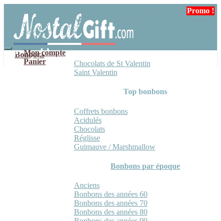
Aller
Aller
Promo !
Promo !
à
au
la
contenu
navigation
Mon compte
Bonbons
Panier
Chocolats de St Valentin
Saint Valentin
Top bonbons
Coffrets bonbons
Acidulés
Chocolats
Réglisse
Guimauve / Marshmallow
Bonbons par époque
Anciens
Bonbons des années 60
Bonbons des années 70
Bonbons des années 80
Bonbons des années 90