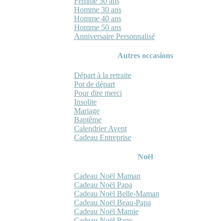
Femme 50 ans
Homme 30 ans
Homme 40 ans
Homme 50 ans
Anniversaire Personnalisé
Autres occasions
Départ à la retraite
Pot de départ
Pour dire merci
Insolite
Mariage
Baptême
Calendrier Avent
Cadeau Entreprise
Noël
Cadeau Noël Maman
Cadeau Noël Papa
Cadeau Noël Belle-Maman
Cadeau Noël Beau-Papa
Cadeau Noël Mamie
Cadeau Noël Papy