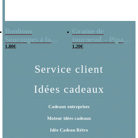
Bonbons
Graine de
Soucoupes à la
tournesol – Pipas
poudre (x20)
1,80
€
x 3
1,20
€
Service client
Idées cadeaux
Cadeaux entreprises
Moteur idées cadeaux
Idée Cadeau Rétro