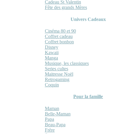
Cadeau St Valentin
Fête des grands Mères
Univers Cadeaux
Cinéma 80 et 90
Coffret cadeau
Coffret bonbon
Disney
Kawaii
Manga
Musique, les classiques
Series cultes
Maitresse Noël
Retrogaming
Coquin
Pour la famille
Maman
Belle-Maman
Papa
Beau-Papa
Frère