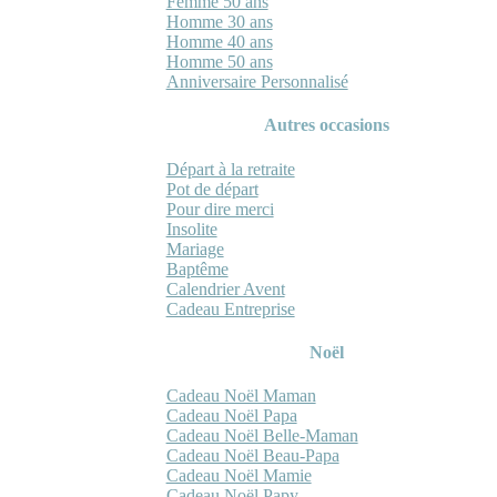
Femme 50 ans
Homme 30 ans
Homme 40 ans
Homme 50 ans
Anniversaire Personnalisé
Autres occasions
Départ à la retraite
Pot de départ
Pour dire merci
Insolite
Mariage
Baptême
Calendrier Avent
Cadeau Entreprise
Noël
Cadeau Noël Maman
Cadeau Noël Papa
Cadeau Noël Belle-Maman
Cadeau Noël Beau-Papa
Cadeau Noël Mamie
Cadeau Noël Papy