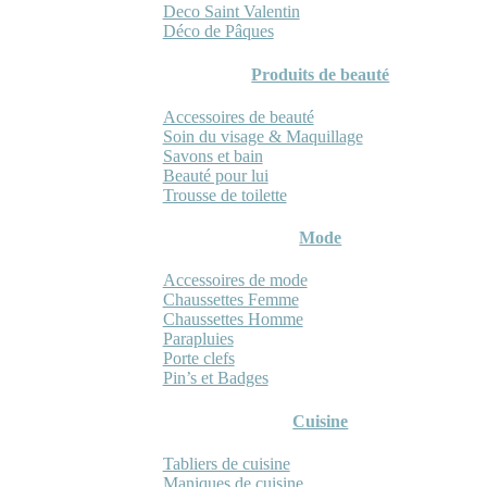
Deco Saint Valentin
Déco de Pâques
Produits de beauté
Accessoires de beauté
Soin du visage & Maquillage
Savons et bain
Beauté pour lui
Trousse de toilette
Mode
Accessoires de mode
Chaussettes Femme
Chaussettes Homme
Parapluies
Porte clefs
Pin’s et Badges
Cuisine
Tabliers de cuisine
Maniques de cuisine