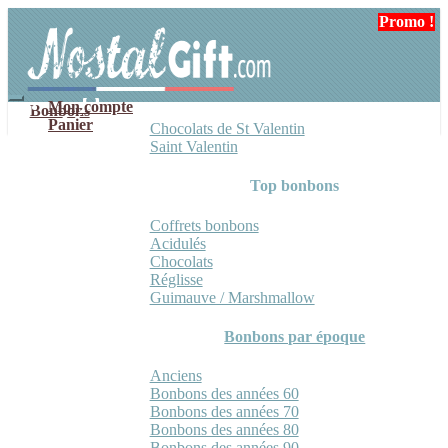
Aller
Aller
Promo !
Promo !
Promo !
Promo !
à
au
la
contenu
navigation
Mon compte
Bonbons
Panier
Chocolats de St Valentin
Saint Valentin
Top bonbons
Coffrets bonbons
Acidulés
Chocolats
Réglisse
Guimauve / Marshmallow
Bonbons par époque
Anciens
Bonbons des années 60
Bonbons des années 70
Bonbons des années 80
Bonbons des années 90