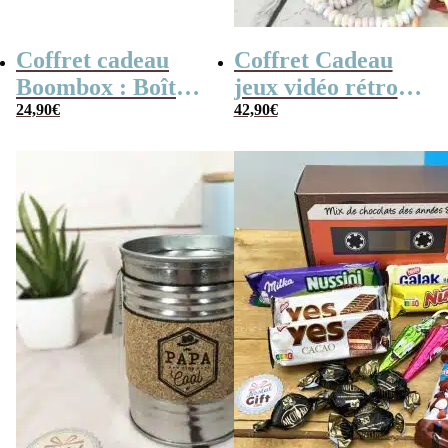
Coffret cadeau
Coffret Cadeau
Boombox : Boîte
jeux vidéo rétro
bonbons des
24,90
€
(avec sa console de
42,90
€
années 80 –
poche retro)
Coffret bonbon