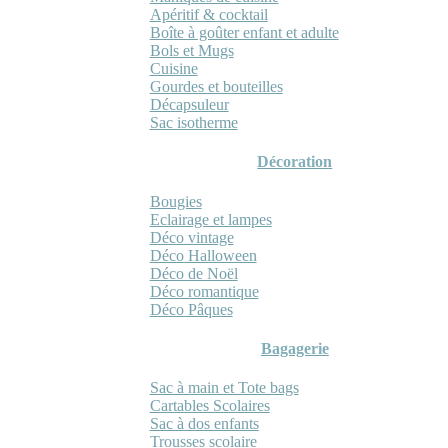
Apéritif & cocktail
Boîte à goûter enfant et adulte
Bols et Mugs
Cuisine
Gourdes et bouteilles
Décapsuleur
Sac isotherme
Décoration
Bougies
Eclairage et lampes
Déco vintage
Déco Halloween
Déco de Noël
Déco romantique
Déco Pâques
Bagagerie
Sac à main et Tote bags
Cartables Scolaires
Sac à dos enfants
Trousses scolaire