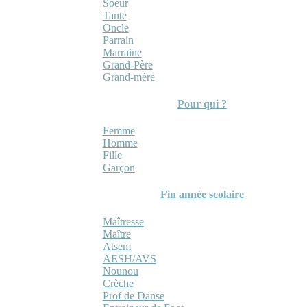
Soeur
Tante
Oncle
Parrain
Marraine
Grand-Père
Grand-mère
Pour qui ?
Femme
Homme
Fille
Garçon
Fin année scolaire
Maîtresse
Maître
Atsem
AESH/AVS
Nounou
Crèche
Prof de Danse