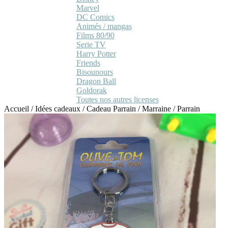
Marvel
DC Comics
Animés / mangas
Films 80/90
Serie TV
Harry Potter
Friends
Bisounours
Dragon Ball
Goldorak
Toutes nos autres licenses
Accueil
/
Idées cadeaux
/
Cadeau Parrain / Marraine
/
Parrain