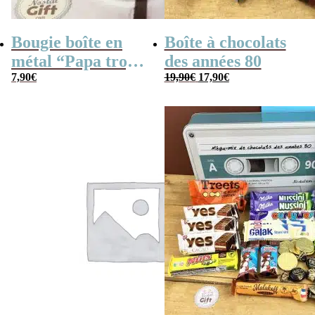
Bougie boîte en
Boîte à chocolats
métal “Papa trop
des années 80
Le
Le
cool” (gris)
7,90
€
19,90
€
17,90
€
prix
prix
initial
actuel
était :
est :
19,90€.
17,90€.