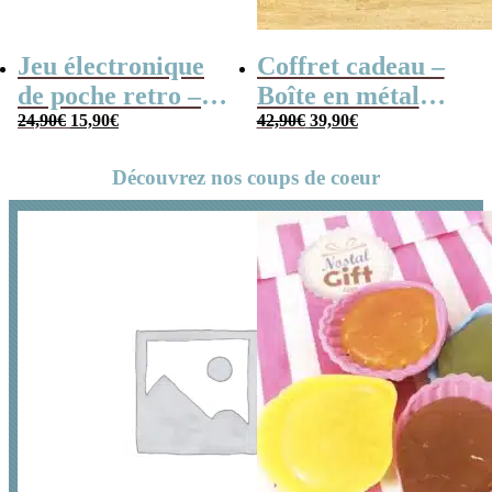
Jeu électronique
Coffret cadeau –
de poche retro –
Boîte en métal
Le
Le
Le
Le
Console vintage
24,90
€
15,90
€
cassette –
42,90
€
39,90
€
prix
prix
prix
prix
Chocolats des
initial
actuel
initial
actuel
Découvrez nos coups de coeur
était :
est :
était :
est :
années 80 – grand
24,90€.
15,90€.
42,90€.
39,90€.
coffret chocolat
original