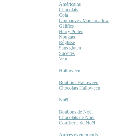
Américains
Chocolats
Cola
Guimauve / Marshmallow
Gélifiés
Harry Potter
Nougats
Réglisse
Sans gluten
Sucettes
Vrac
Halloween
Bonbons Halloween
Chocolats Halloween
Noël
Bonbons de Noël
Chocolats de Noël
Confiserie de Noël
Autres évenements