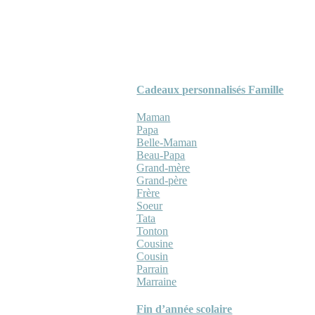
Cadeaux personnalisés Famille
Maman
Papa
Belle-Maman
Beau-Papa
Grand-mère
Grand-père
Frère
Soeur
Tata
Tonton
Cousine
Cousin
Parrain
Marraine
Fin d’année scolaire