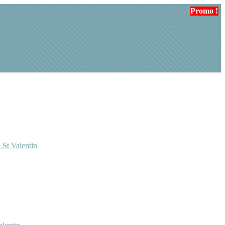
Promo !
Promo !
 St Valentin