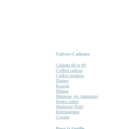
Univers Cadeaux
Cinéma 80 et 90
Coffret cadeau
Coffret bonbon
Disney
Kawaii
Manga
Musique, les classiques
Series cultes
Maitresse Noël
Retrogaming
Coquin
Pour la famille