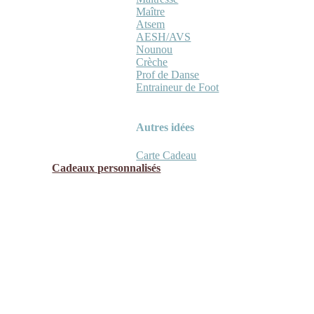
Maître
Atsem
AESH/AVS
Nounou
Crèche
Prof de Danse
Entraineur de Foot
Autres idées
Carte Cadeau
Cadeaux personnalisés