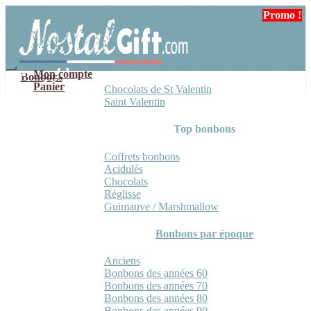
Aller
Aller
Promo !
à
au
la
contenu
navigation
Mon compte
Bonbons
Panier
Chocolats de St Valentin
Saint Valentin
Top bonbons
Coffrets bonbons
Acidulés
Chocolats
Réglisse
Guimauve / Marshmallow
Bonbons par époque
Anciens
Bonbons des années 60
Bonbons des années 70
Bonbons des années 80
Bonbons des années 90