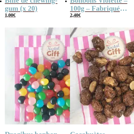
Bille de chewing-
Bonbons Violette –
gum (x 20)
100g – Fabriqués
1,00
€
en France
2,40
€