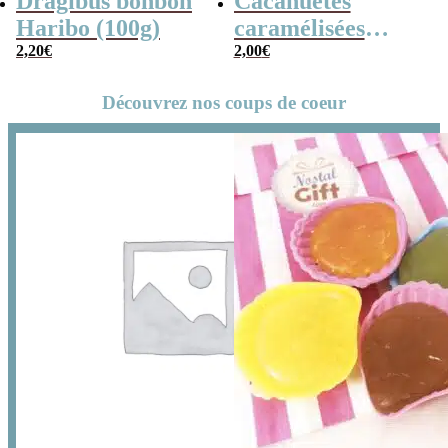
Dragibus bonbon
Cacahuètes
Haribo (100g)
caramélisées
2,20
€
(chouchou) – 100g
2,00
€
Découvrez nos coups de coeur