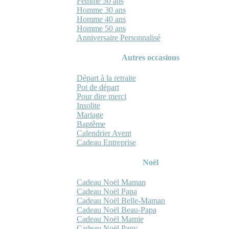
Femme 50 ans
Homme 30 ans
Homme 40 ans
Homme 50 ans
Anniversaire Personnalisé
Autres occasions
Départ à la retraite
Pot de départ
Pour dire merci
Insolite
Mariage
Baptême
Calendrier Avent
Cadeau Entreprise
Noël
Cadeau Noël Maman
Cadeau Noël Papa
Cadeau Noël Belle-Maman
Cadeau Noël Beau-Papa
Cadeau Noël Mamie
Cadeau Noël Papy