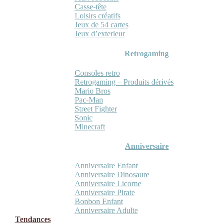
Casse-tête
Loisirs créatifs
Jeux de 54 cartes
Jeux d’exterieur
Retrogaming
Consoles retro
Retrogaming – Produits dérivés
Mario Bros
Pac-Man
Street Fighter
Sonic
Minecraft
Anniversaire
Anniversaire Enfant
Anniversaire Dinosaure
Anniversaire Licorne
Anniversaire Pirate
Bonbon Enfant
Anniversaire Adulte
Tendances