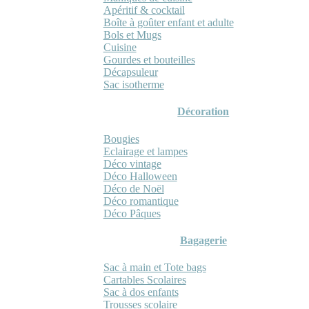
Apéritif & cocktail
Boîte à goûter enfant et adulte
Bols et Mugs
Cuisine
Gourdes et bouteilles
Décapsuleur
Sac isotherme
Décoration
Bougies
Eclairage et lampes
Déco vintage
Déco Halloween
Déco de Noël
Déco romantique
Déco Pâques
Bagagerie
Sac à main et Tote bags
Cartables Scolaires
Sac à dos enfants
Trousses scolaire