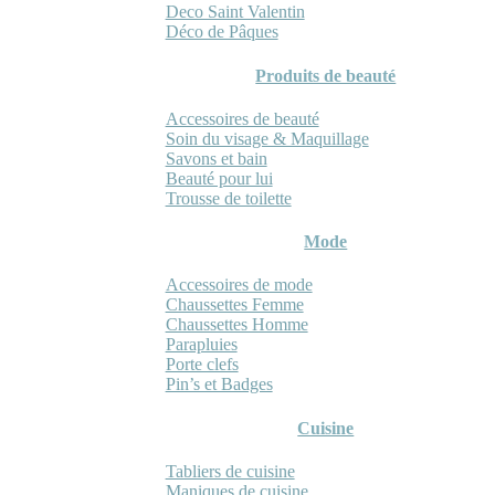
Deco Saint Valentin
Déco de Pâques
Produits de beauté
Accessoires de beauté
Soin du visage & Maquillage
Savons et bain
Beauté pour lui
Trousse de toilette
Mode
Accessoires de mode
Chaussettes Femme
Chaussettes Homme
Parapluies
Porte clefs
Pin’s et Badges
Cuisine
Tabliers de cuisine
Maniques de cuisine