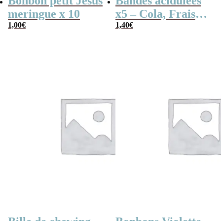
Bonbon petit Jesus
Bandes acidulées
meringue x 10
x5 – Cola, Fraise,
1,00
€
Framboise,
1,40
€
Pomme, 4
couleurs