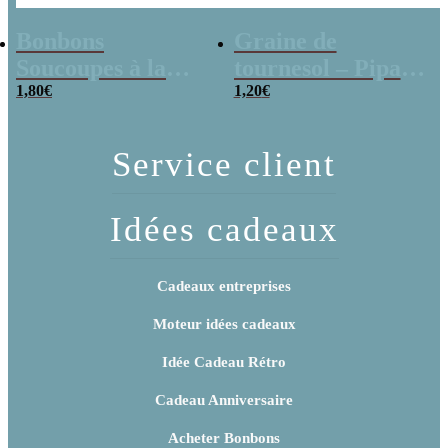
Bonbons
Graine de
Soucoupes à la
tournesol – Pipas
poudre (x20)
1,80
€
x 3
1,20
€
Service client
Idées cadeaux
Cadeaux entreprises
Moteur idées cadeaux
Idée Cadeau Rétro
Cadeau Anniversaire
Acheter Bonbons