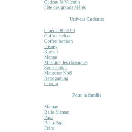
Cadeau St Valentin
Fête des grands Mères
Univers Cadeaux
Cinéma 80 et 90
Coffret cadeau
Coffret bonbon
Disney
Kawaii
Manga
Musique, les classiques
Series cultes
Maitresse Noël
Retrogaming
Coquin
Pour la famille
Maman
Belle-Maman
Papa
Beau-Papa
Frère