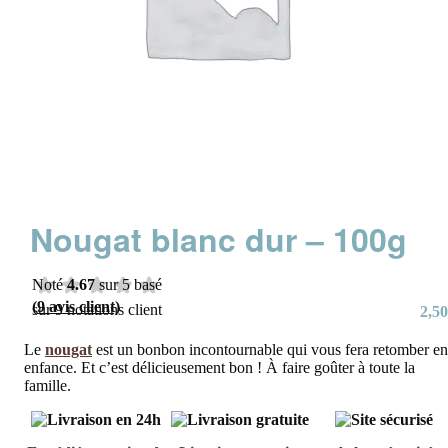
Nougat blanc dur – 100g
Noté
4.67
sur 5 basé
(
9
avis client)
sur
9
notations client
2,50
Le
nougat
est un bonbon incontournable qui vous fera retomber en
enfance. Et c’est délicieusement bon ! À faire goûter à toute la
famille.