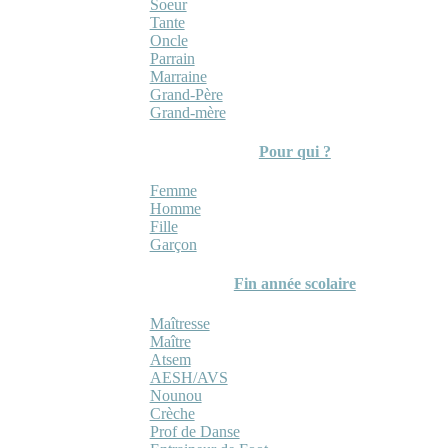
Soeur
Tante
Oncle
Parrain
Marraine
Grand-Père
Grand-mère
Pour qui ?
Femme
Homme
Fille
Garçon
Fin année scolaire
Maîtresse
Maître
Atsem
AESH/AVS
Nounou
Crèche
Prof de Danse