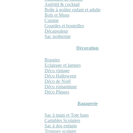
Apéritif & cocktail
Boîte à goûter enfant et adulte
Bols et Mugs
Cuisine
Gourdes et bouteilles
Décapsuleur
Sac isotherme
Décoration
Bougies
Eclairage et lampes
Déco vintage
Déco Halloween
Déco de Noël
Déco romantique
Déco Pâques
Bagagerie
Sac à main et Tote bags
Cartables Scolaires
Sac à dos enfants
Trousses scolaire