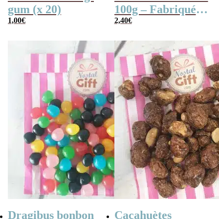
gum (x 20)
100g – Fabriqués
1,00
€
en France
2,40
€
Dragibus bonbon
Cacahuètes