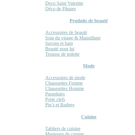
Deco Saint Valentin
Déco de Pâques
Produits de beauté
Accessoires de beauté
Soin du visage & Maquillage
Savons et bain
Beauté pour lui
Trousse de toilette
Mode
Accessoires de mode
Chaussettes Femme
Chaussettes Homme
Parapluies
Porte clefs
Pin’s et Badges
Cuisine
Tabliers de cuisine
Maniques de cuisine