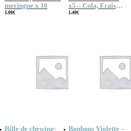
meringue x 10
x5 – Cola, Fraise,
1,00
€
Framboise,
1,40
€
Pomme, 4
couleurs
Bille de chewing-
Bonbons Violette –