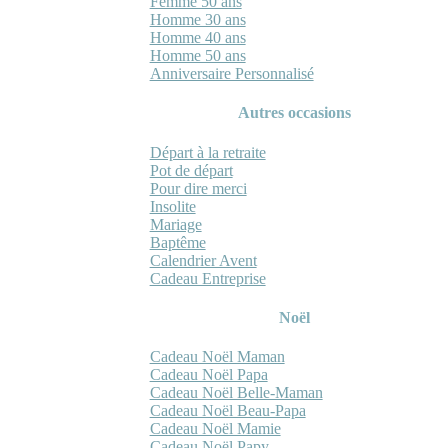
Femme 50 ans
Homme 30 ans
Homme 40 ans
Homme 50 ans
Anniversaire Personnalisé
Autres occasions
Départ à la retraite
Pot de départ
Pour dire merci
Insolite
Mariage
Baptême
Calendrier Avent
Cadeau Entreprise
Noël
Cadeau Noël Maman
Cadeau Noël Papa
Cadeau Noël Belle-Maman
Cadeau Noël Beau-Papa
Cadeau Noël Mamie
Cadeau Noël Papy