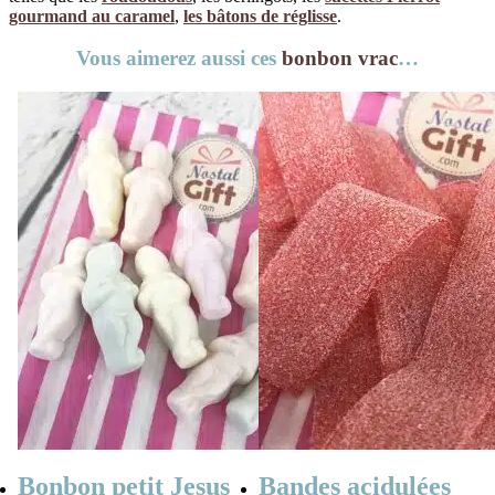
gourmand au caramel
,
les bâtons de réglisse
.
Vous aimerez aussi ces
bonbon vrac
…
Bonbon petit Jesus
Bandes acidulées