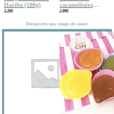
Haribo (100g)
caramélisées
2,20
€
(chouchou) – 100g
2,00
€
Découvrez nos coups de coeur