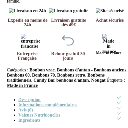
famille.
Expédié en moins de
Livraison gratuite
Achat sécurisé
24h
dès 49€
Made in France
Entreprise
Retour gratuit 30
Française
jours
Catégories :
Bonbon vrac
,
Bonbons d'antan - Bonbons anciens
,
Bonbons 60
,
Bonbons 70
,
Bonbons retro
,
Bonbons
traditionnels
,
Candy Bar bonbons d'antan
,
Nougat
Étiquette :
Made in France
Description
Informations complémentaires
Avis (0)
Valeurs Nutritionelles
Ingrédients