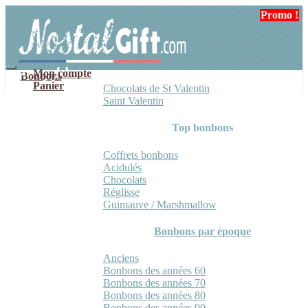
Aller
Aller
Promo !
à
au
la
contenu
navigation
Mon compte
Bonbons
Panier
Chocolats de St Valentin
Saint Valentin
Top bonbons
Coffrets bonbons
Acidulés
Chocolats
Réglisse
Guimauve / Marshmallow
Bonbons par époque
Anciens
Bonbons des années 60
Bonbons des années 70
Bonbons des années 80
Bonbons des années 90