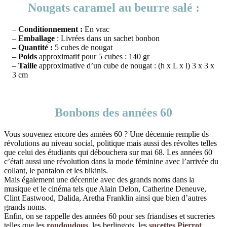
Nougats caramel au beurre salé :
–
Conditionnement :
En vrac
–
Emballage
: Livrées dans un sachet bonbon
– Quantité :
5 cubes de nougat
–
Poids
approximatif pour 5 cubes : 140 gr
–
Taille
approximative d’un cube de nougat : (h x L x l) 3 x 3 x
3 cm
Bonbons des années 60
Vous souvenez encore des années 60 ? Une décennie remplie ds
révolutions au niveau social, politique mais aussi des révoltes telles
que celui des étudiants qui débouchera sur mai 68. Les années 60
c’était aussi une révolution dans la mode féminine avec l’arrivée du
collant, le pantalon et les bikinis.
Mais également une décennie avec des grands noms dans la
musique et le cinéma tels que Alain Delon, Catherine Deneuve,
Clint Eastwood, Dalida, Aretha Franklin ainsi que bien d’autres
grands noms.
Enfin, on se rappelle des années 60 pour ses friandises et sucreries
telles que les
roudoudous
, les berlingots, les
sucettes Pierrot