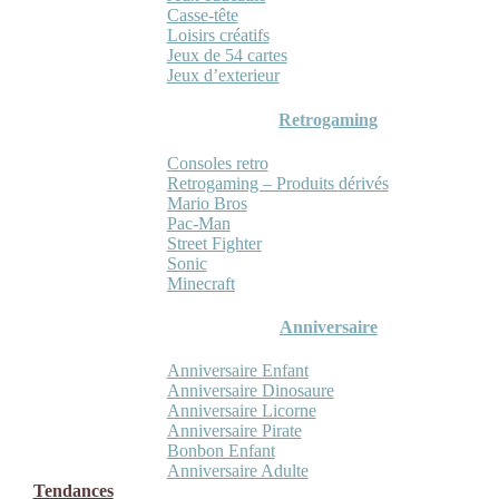
Casse-tête
Loisirs créatifs
Jeux de 54 cartes
Jeux d’exterieur
Retrogaming
Consoles retro
Retrogaming – Produits dérivés
Mario Bros
Pac-Man
Street Fighter
Sonic
Minecraft
Anniversaire
Anniversaire Enfant
Anniversaire Dinosaure
Anniversaire Licorne
Anniversaire Pirate
Bonbon Enfant
Anniversaire Adulte
Tendances