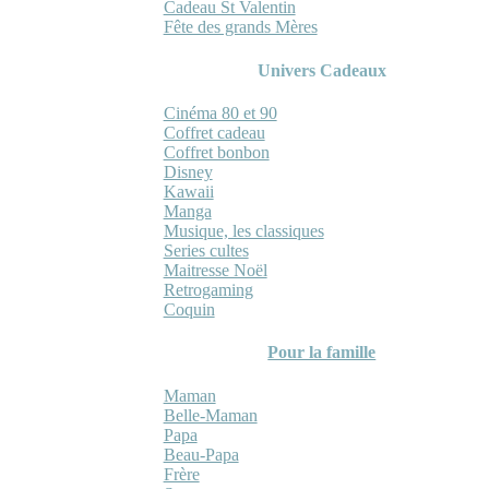
Cadeau St Valentin
Fête des grands Mères
Univers Cadeaux
Cinéma 80 et 90
Coffret cadeau
Coffret bonbon
Disney
Kawaii
Manga
Musique, les classiques
Series cultes
Maitresse Noël
Retrogaming
Coquin
Pour la famille
Maman
Belle-Maman
Papa
Beau-Papa
Frère