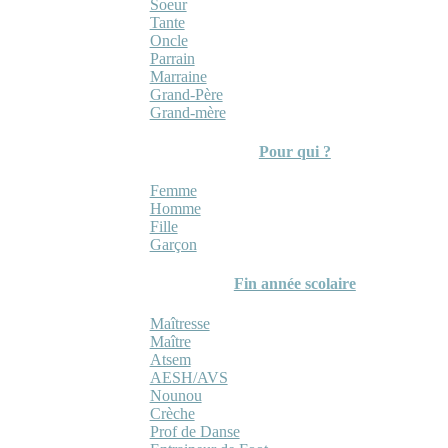
Soeur
Tante
Oncle
Parrain
Marraine
Grand-Père
Grand-mère
Pour qui ?
Femme
Homme
Fille
Garçon
Fin année scolaire
Maîtresse
Maître
Atsem
AESH/AVS
Nounou
Crèche
Prof de Danse