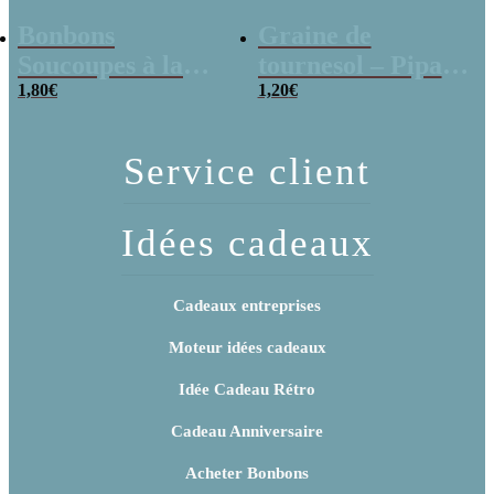
Bonbons
Graine de
Soucoupes à la
tournesol – Pipas
poudre (x20)
1,80
€
x 3
1,20
€
Service client
Idées cadeaux
Cadeaux entreprises
Moteur idées cadeaux
Idée Cadeau Rétro
Cadeau Anniversaire
Acheter Bonbons