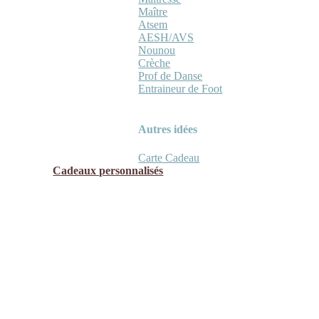
Maître
Atsem
AESH/AVS
Nounou
Crèche
Prof de Danse
Entraineur de Foot
Autres idées
Carte Cadeau
Cadeaux personnalisés