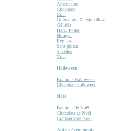
Américains
Chocolats
Cola
Guimauve / Marshmallow
Gélifiés
Harry Potter
Nougats
Réglisse
Sans gluten
Sucettes
Vrac
Halloween
Bonbons Halloween
Chocolats Halloween
Noël
Bonbons de Noël
Chocolats de Noël
Confiserie de Noël
Autres évenements