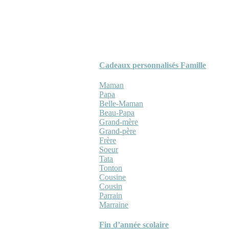
Cadeaux personnalisés Famille
Maman
Papa
Belle-Maman
Beau-Papa
Grand-mère
Grand-père
Frère
Soeur
Tata
Tonton
Cousine
Cousin
Parrain
Marraine
Fin d’année scolaire