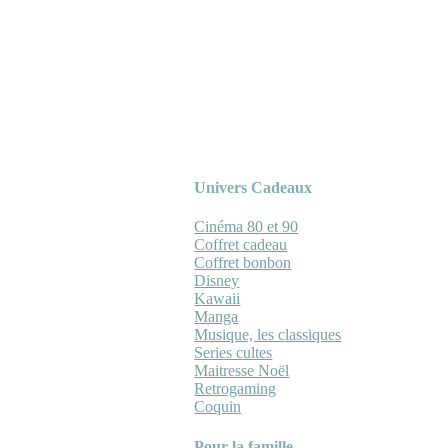
Univers Cadeaux
Cinéma 80 et 90
Coffret cadeau
Coffret bonbon
Disney
Kawaii
Manga
Musique, les classiques
Series cultes
Maitresse Noël
Retrogaming
Coquin
Pour la famille