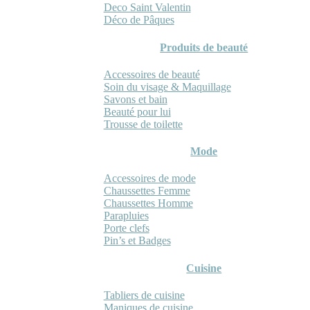
Deco Saint Valentin
Déco de Pâques
Produits de beauté
Accessoires de beauté
Soin du visage & Maquillage
Savons et bain
Beauté pour lui
Trousse de toilette
Mode
Accessoires de mode
Chaussettes Femme
Chaussettes Homme
Parapluies
Porte clefs
Pin’s et Badges
Cuisine
Tabliers de cuisine
Maniques de cuisine