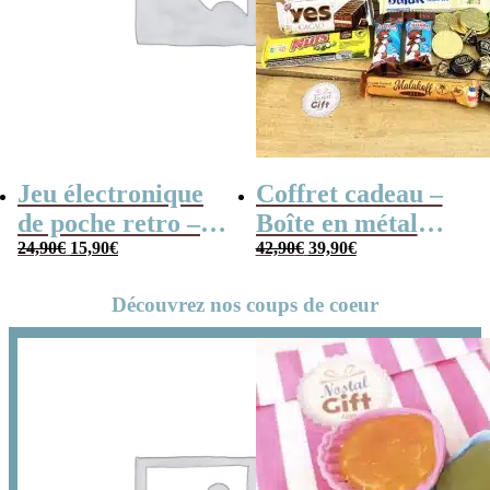
Jeu électronique
Coffret cadeau –
de poche retro –
Boîte en métal
Le
Le
Le
Le
Console vintage
24,90
€
15,90
€
cassette –
42,90
€
39,90
€
prix
prix
prix
prix
Chocolats des
initial
actuel
initial
actuel
Découvrez nos coups de coeur
était :
est :
était :
est :
années 80 – grand
24,90€.
15,90€.
42,90€.
39,90€.
coffret chocolat
original