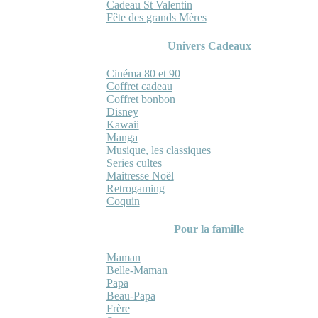
Cadeau St Valentin
Fête des grands Mères
Univers Cadeaux
Cinéma 80 et 90
Coffret cadeau
Coffret bonbon
Disney
Kawaii
Manga
Musique, les classiques
Series cultes
Maitresse Noël
Retrogaming
Coquin
Pour la famille
Maman
Belle-Maman
Papa
Beau-Papa
Frère