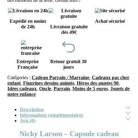
des éléments de la série. Génial non?!
Expédié en moins
Achat sécurisé
de 24h
Livraison gratuite
dès 49€
Entreprise
Retour gratuit 30
Française
jours
Catégories :
Cadeau Parrain / Marraine
,
Cadeaux pas cher
enfant
,
Figurines dessins animés
,
Héros des années 90
,
Idées cadeaux
,
Oncle
,
Parrain
,
Moins de 5 euros
,
Jouets de
notre enfance
Description
Informations complémentaires
Avis (0)
Nicky Larson – Capsule cadeau