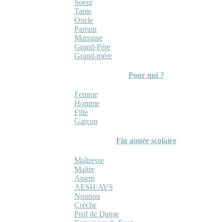
Soeur
Tante
Oncle
Parrain
Marraine
Grand-Père
Grand-mère
Pour qui ?
Femme
Homme
Fille
Garçon
Fin année scolaire
Maîtresse
Maître
Atsem
AESH/AVS
Nounou
Crèche
Prof de Danse