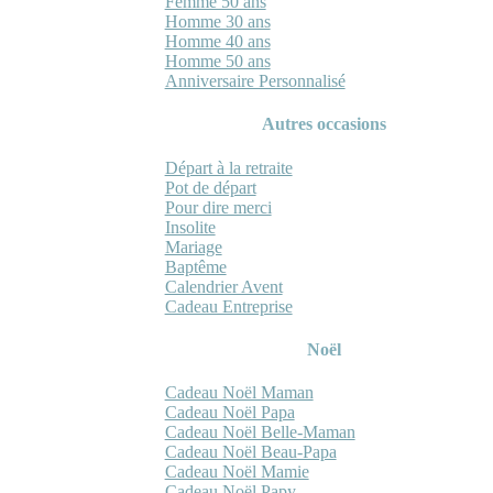
Femme 50 ans
Homme 30 ans
Homme 40 ans
Homme 50 ans
Anniversaire Personnalisé
Autres occasions
Départ à la retraite
Pot de départ
Pour dire merci
Insolite
Mariage
Baptême
Calendrier Avent
Cadeau Entreprise
Noël
Cadeau Noël Maman
Cadeau Noël Papa
Cadeau Noël Belle-Maman
Cadeau Noël Beau-Papa
Cadeau Noël Mamie
Cadeau Noël Papy