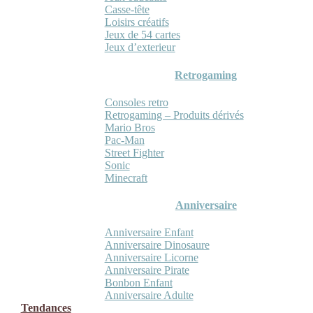
Casse-tête
Loisirs créatifs
Jeux de 54 cartes
Jeux d’exterieur
Retrogaming
Consoles retro
Retrogaming – Produits dérivés
Mario Bros
Pac-Man
Street Fighter
Sonic
Minecraft
Anniversaire
Anniversaire Enfant
Anniversaire Dinosaure
Anniversaire Licorne
Anniversaire Pirate
Bonbon Enfant
Anniversaire Adulte
Tendances