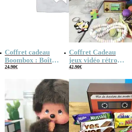
Coffret cadeau
Coffret Cadeau
Boombox : Boîte
jeux vidéo rétro
bonbons des
24,90
€
(avec sa console de
42,90
€
années 80 –
poche retro)
Coffret bonbon