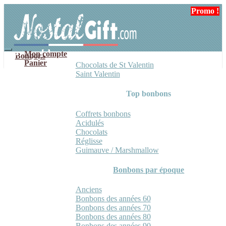
Aller
Aller
Promo !
Promo !
Promo !
Promo !
à
au
la
contenu
navigation
Mon compte
Bonbons
Panier
Chocolats de St Valentin
Saint Valentin
Top bonbons
Coffrets bonbons
Acidulés
Chocolats
Réglisse
Guimauve / Marshmallow
Bonbons par époque
Anciens
Bonbons des années 60
Bonbons des années 70
Bonbons des années 80
Bonbons des années 90