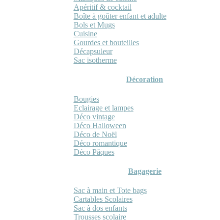
Apéritif & cocktail
Boîte à goûter enfant et adulte
Bols et Mugs
Cuisine
Gourdes et bouteilles
Décapsuleur
Sac isotherme
Décoration
Bougies
Eclairage et lampes
Déco vintage
Déco Halloween
Déco de Noël
Déco romantique
Déco Pâques
Bagagerie
Sac à main et Tote bags
Cartables Scolaires
Sac à dos enfants
Trousses scolaire