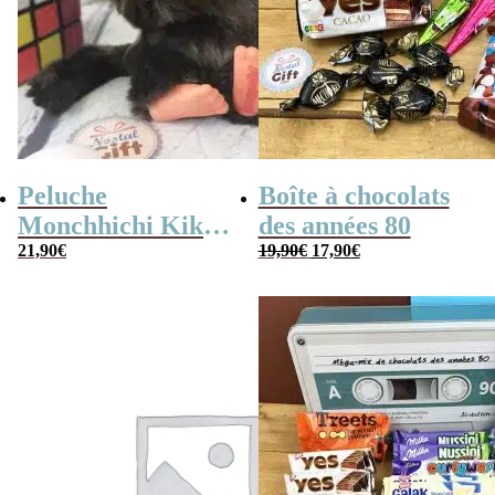
Peluche
Boîte à chocolats
Monchhichi Kiki
des années 80
Le
Le
l’original (20 cm)
21,90
€
19,90
€
17,90
€
prix
prix
initial
actuel
était :
est :
19,90€.
17,90€.