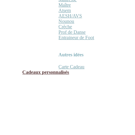
Maître
Atsem
AESH/AVS
Nounou
Crèche
Prof de Danse
Entraineur de Foot
Autres idées
Carte Cadeau
Cadeaux personnalisés