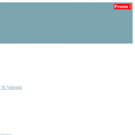
Promo !
Promo !
 St Valentin