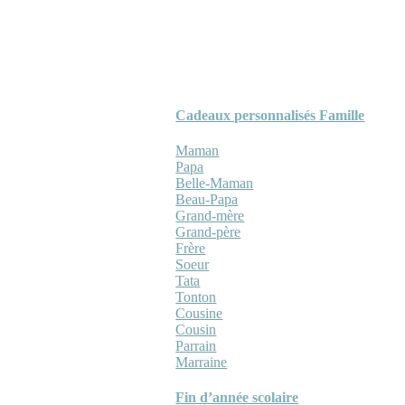
Cadeaux personnalisés Famille
Maman
Papa
Belle-Maman
Beau-Papa
Grand-mère
Grand-père
Frère
Soeur
Tata
Tonton
Cousine
Cousin
Parrain
Marraine
Fin d’année scolaire