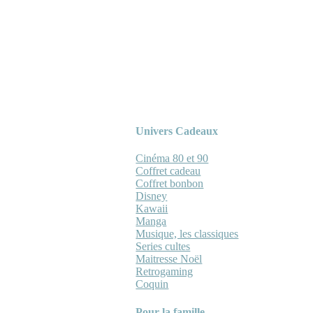
Univers Cadeaux
Cinéma 80 et 90
Coffret cadeau
Coffret bonbon
Disney
Kawaii
Manga
Musique, les classiques
Series cultes
Maitresse Noël
Retrogaming
Coquin
Pour la famille