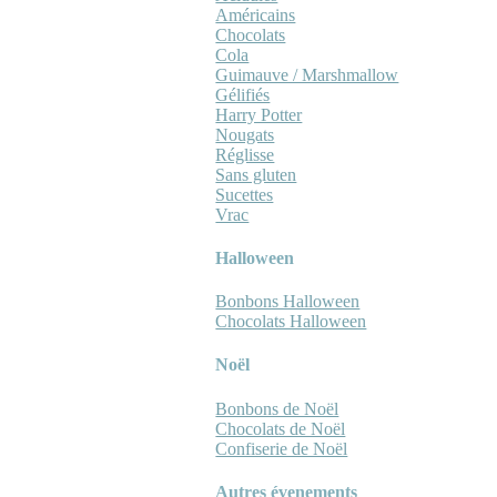
Américains
Chocolats
Cola
Guimauve / Marshmallow
Gélifiés
Harry Potter
Nougats
Réglisse
Sans gluten
Sucettes
Vrac
Halloween
Bonbons Halloween
Chocolats Halloween
Noël
Bonbons de Noël
Chocolats de Noël
Confiserie de Noël
Autres évenements