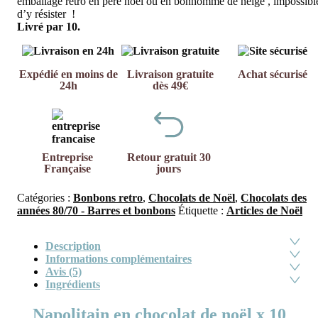
emballage rétro en père noël ou en bonhomme de neige , impossibl
d’y résister !
Livré par 10.
Expédié en moins de
Livraison gratuite
Achat sécurisé
24h
dès 49€
Entreprise
Retour gratuit 30
Française
jours
Catégories :
Bonbons retro
,
Chocolats de Noël
,
Chocolats des
années 80/70 - Barres et bonbons
Étiquette :
Articles de Noël
Description
Informations complémentaires
Avis (5)
Ingrédients
Napolitain en chocolat de noël x 10