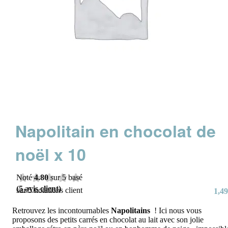
Napolitain en chocolat de
noël x 10
Noté
4.80
sur 5 basé
(
5
avis client)
sur
5
notations client
1,49
Retrouvez les incontournables
Napolitains
! Ici nous vous
proposons des petits carrés en chocolat au lait avec son jolie