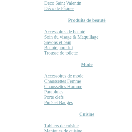
Deco Saint Valentin
Déco de Pâques
Produits de beauté
Accessoires de beauté
Soin du visage & Maquillage
Savons et bain
Beauté pour lui
Trousse de toilette
Mode
Accessoires de mode
Chaussettes Femme
Chaussettes Homme
Parapluies
Porte clefs
Pin’s et Badges
Cuisine
Tabliers de cuisine
Maniques de cuisine