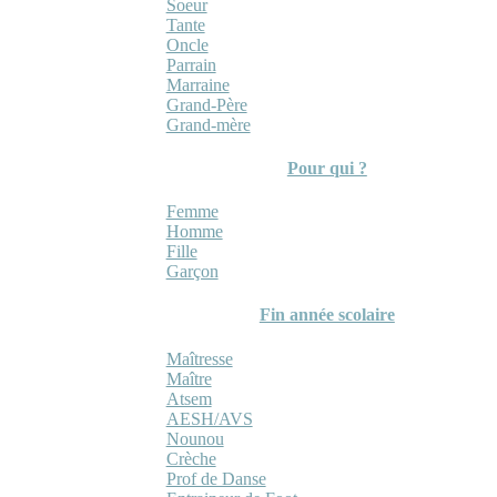
Soeur
Tante
Oncle
Parrain
Marraine
Grand-Père
Grand-mère
Pour qui ?
Femme
Homme
Fille
Garçon
Fin année scolaire
Maîtresse
Maître
Atsem
AESH/AVS
Nounou
Crèche
Prof de Danse