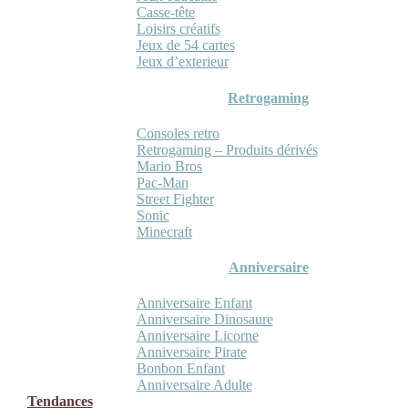
Casse-tête
Loisirs créatifs
Jeux de 54 cartes
Jeux d’exterieur
Retrogaming
Consoles retro
Retrogaming – Produits dérivés
Mario Bros
Pac-Man
Street Fighter
Sonic
Minecraft
Anniversaire
Anniversaire Enfant
Anniversaire Dinosaure
Anniversaire Licorne
Anniversaire Pirate
Bonbon Enfant
Anniversaire Adulte
Tendances