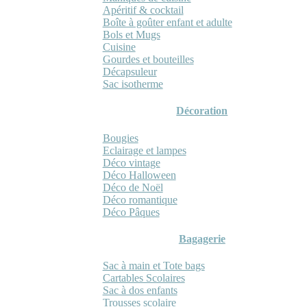
Apéritif & cocktail
Boîte à goûter enfant et adulte
Bols et Mugs
Cuisine
Gourdes et bouteilles
Décapsuleur
Sac isotherme
Décoration
Bougies
Eclairage et lampes
Déco vintage
Déco Halloween
Déco de Noël
Déco romantique
Déco Pâques
Bagagerie
Sac à main et Tote bags
Cartables Scolaires
Sac à dos enfants
Trousses scolaire