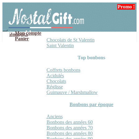
Aller
Aller
Promo !
Promo !
à
au
la
contenu
navigation
Mon compte
Bonbons
Panier
Chocolats de St Valentin
Saint Valentin
Top bonbons
Coffrets bonbons
Acidulés
Chocolats
Réglisse
Guimauve / Marshmallow
Bonbons par époque
Anciens
Bonbons des années 60
Bonbons des années 70
Bonbons des années 80
Bonbons des années 90