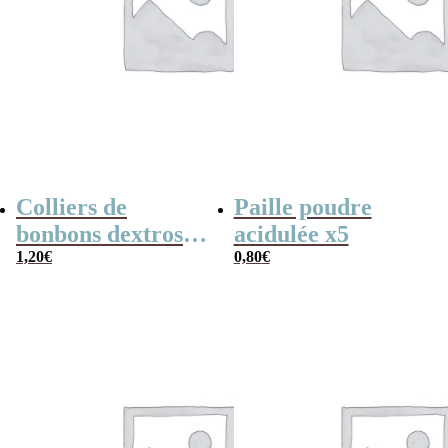
Colliers de
Paille poudre
bonbons dextrose
acidulée x5
x2
1,20
€
0,80
€