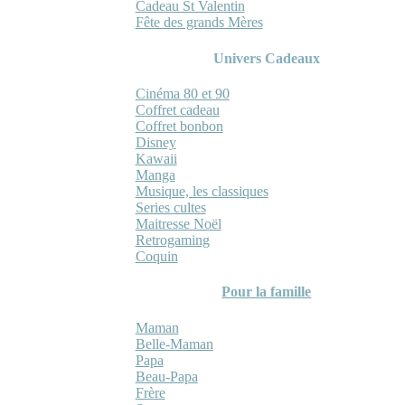
Cadeau St Valentin
Fête des grands Mères
Univers Cadeaux
Cinéma 80 et 90
Coffret cadeau
Coffret bonbon
Disney
Kawaii
Manga
Musique, les classiques
Series cultes
Maitresse Noël
Retrogaming
Coquin
Pour la famille
Maman
Belle-Maman
Papa
Beau-Papa
Frère