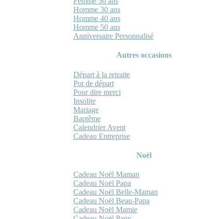
Femme 50 ans
Homme 30 ans
Homme 40 ans
Homme 50 ans
Anniversaire Personnalisé
Autres occasions
Départ à la retraite
Pot de départ
Pour dire merci
Insolite
Mariage
Baptême
Calendrier Avent
Cadeau Entreprise
Noël
Cadeau Noël Maman
Cadeau Noël Papa
Cadeau Noël Belle-Maman
Cadeau Noël Beau-Papa
Cadeau Noël Mamie
Cadeau Noël Papy