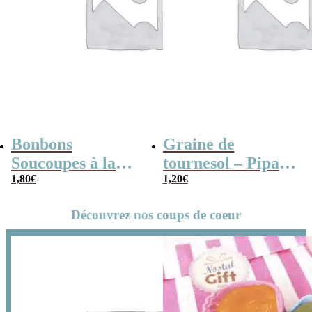
Bonbons
Graine de
Soucoupes à la
tournesol – Pipas
poudre (x20)
1,80
€
x 3
1,20
€
Découvrez nos coups de coeur