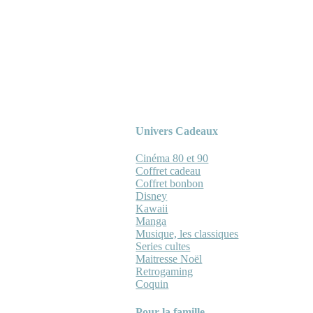
Univers Cadeaux
Cinéma 80 et 90
Coffret cadeau
Coffret bonbon
Disney
Kawaii
Manga
Musique, les classiques
Series cultes
Maitresse Noël
Retrogaming
Coquin
Pour la famille