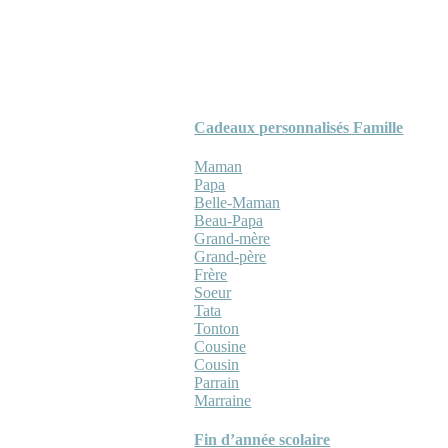
Cadeaux personnalisés Famille
Maman
Papa
Belle-Maman
Beau-Papa
Grand-mère
Grand-père
Frère
Soeur
Tata
Tonton
Cousine
Cousin
Parrain
Marraine
Fin d’année scolaire