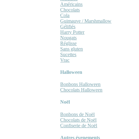
Américains
Chocolats
Cola
Guimauve / Marshmallow
Gélifiés
Harry Potter
Nougats
Réglisse
Sans gluten
Sucettes
Vrac
Halloween
Bonbons Halloween
Chocolats Halloween
Noël
Bonbons de Noël
Chocolats de Noël
Confiserie de Noël
Autres évenements