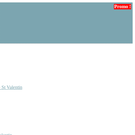
Promo !
Promo !
Promo !
 St Valentin