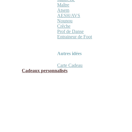
Maître
Atsem
AESH/AVS
Nounou
Crèche
Prof de Danse
Entraineur de Foot
Autres idées
Carte Cadeau
Cadeaux personnalisés