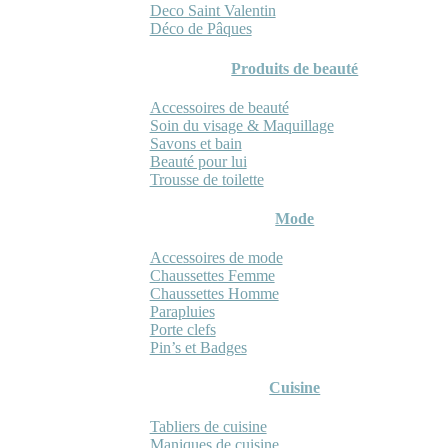
Deco Saint Valentin
Déco de Pâques
Produits de beauté
Accessoires de beauté
Soin du visage & Maquillage
Savons et bain
Beauté pour lui
Trousse de toilette
Mode
Accessoires de mode
Chaussettes Femme
Chaussettes Homme
Parapluies
Porte clefs
Pin’s et Badges
Cuisine
Tabliers de cuisine
Maniques de cuisine