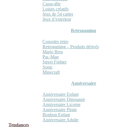
Casse-tête
Loisirs créatifs
Jeux de 54 cartes
Jeux d’exterieur
Retrogaming
Consoles retro
Retrogaming – Produits dérivés
Mario Bros
Pac-Man
Street Fighter
Sonic
Minecraft
Anniversaire
Anniversaire Enfant
Anniversaire Dinosaure
Anniversaire Licorne
Anniversaire Pirate
Bonbon Enfant
Anniversaire Adulte
Tendances