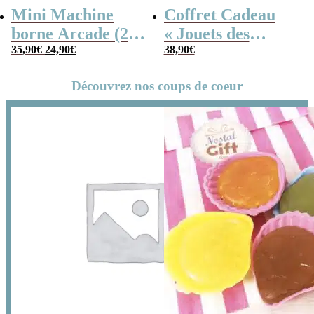
Mini Machine
Coffret Cadeau
borne Arcade (240
« Jouets des
Le
Le
jeux)
35,90
€
24,90
€
années 80 » –
38,90
€
prix
prix
initial
actuel
Cadeau Homme
était :
est :
35,90€.
24,90€.
Découvrez nos coups de coeur