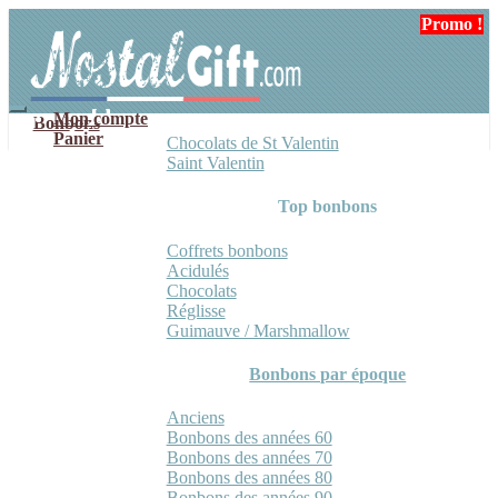
Aller
Aller
Promo !
Promo !
Promo !
Promo !
à
au
la
contenu
navigation
Mon compte
Bonbons
Panier
Chocolats de St Valentin
Saint Valentin
Top bonbons
Coffrets bonbons
Acidulés
Chocolats
Réglisse
Guimauve / Marshmallow
Bonbons par époque
Anciens
Bonbons des années 60
Bonbons des années 70
Bonbons des années 80
Bonbons des années 90