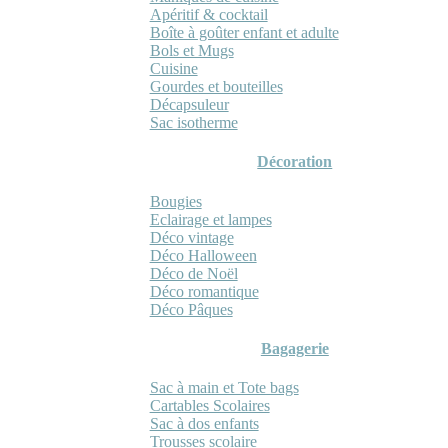
Apéritif & cocktail
Boîte à goûter enfant et adulte
Bols et Mugs
Cuisine
Gourdes et bouteilles
Décapsuleur
Sac isotherme
Décoration
Bougies
Eclairage et lampes
Déco vintage
Déco Halloween
Déco de Noël
Déco romantique
Déco Pâques
Bagagerie
Sac à main et Tote bags
Cartables Scolaires
Sac à dos enfants
Trousses scolaire