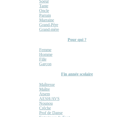
Soeur
Tante
Oncle
Parrain
Marraine
Grand-Père
Grand-mère
Pour qui ?
Femme
Homme
Fille
Garçon
Fin année scolaire
Maîtresse
Maître
Atsem
AESH/AVS
Nounou
Crèche
Prof de Danse