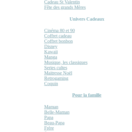
Cadeau St Valentin
Fête des grands Mères
Univers Cadeaux
Cinéma 80 et 90
Coffret cadeau
Coffret bonbon
Disney
Kawaii
Manga
Musique, les classiques
Series cultes
Maitresse Noël
Retrogaming
Coquin
Pour la famille
Maman
Belle-Maman
Papa
Beau-Papa
Frère