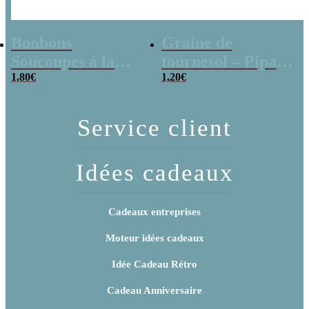
Bonbons
Graine de
Soucoupes à la
tournesol – Pipas
poudre (x20)
1,80
€
x 3
1,20
€
Service client
Idées cadeaux
Cadeaux entreprises
Moteur idées cadeaux
Idée Cadeau Rétro
Cadeau Anniversaire