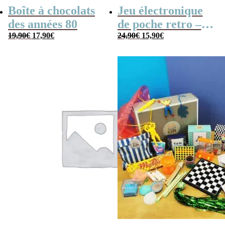
Boîte à chocolats
Jeu électronique
des années 80
de poche retro –
Le
Le
Le
Le
19,90
€
17,90
€
Console vintage
24,90
€
15,90
€
prix
prix
prix
prix
initial
actuel
initial
actuel
était :
est :
était :
est :
19,90€.
17,90€.
24,90€.
15,90€.