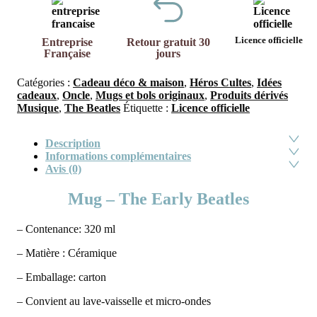
Licence officielle
Entreprise
Retour gratuit 30
Française
jours
Catégories :
Cadeau déco & maison
,
Héros Cultes
,
Idées
cadeaux
,
Oncle
,
Mugs et bols originaux
,
Produits dérivés
Musique
,
The Beatles
Étiquette :
Licence officielle
Description
Informations complémentaires
Avis (0)
Mug – The Early Beatles
– Contenance: 320 ml
– Matière : Céramique
– Emballage: carton
– Convient au lave-vaisselle et micro-ondes