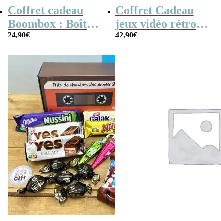
Coffret cadeau
Coffret Cadeau
Boombox : Boîte
jeux vidéo rétro
bonbons des
24,90
€
(avec sa console de
42,90
€
années 80 –
poche retro)
Coffret bonbon