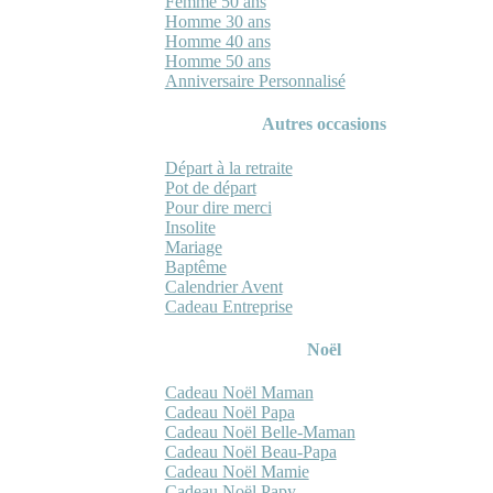
Femme 50 ans
Homme 30 ans
Homme 40 ans
Homme 50 ans
Anniversaire Personnalisé
Autres occasions
Départ à la retraite
Pot de départ
Pour dire merci
Insolite
Mariage
Baptême
Calendrier Avent
Cadeau Entreprise
Noël
Cadeau Noël Maman
Cadeau Noël Papa
Cadeau Noël Belle-Maman
Cadeau Noël Beau-Papa
Cadeau Noël Mamie
Cadeau Noël Papy