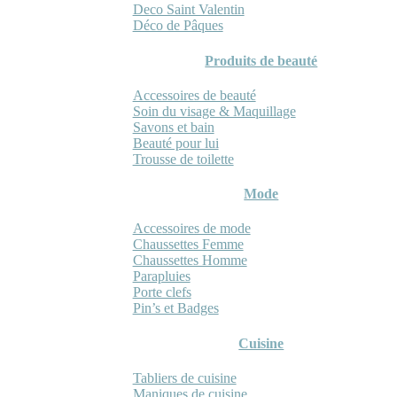
Deco Saint Valentin
Déco de Pâques
Produits de beauté
Accessoires de beauté
Soin du visage & Maquillage
Savons et bain
Beauté pour lui
Trousse de toilette
Mode
Accessoires de mode
Chaussettes Femme
Chaussettes Homme
Parapluies
Porte clefs
Pin’s et Badges
Cuisine
Tabliers de cuisine
Maniques de cuisine