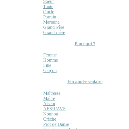
Soeur
Tante
Oncle
Parrain
Marraine
Grand-Père
Grand-mère
Pour qui ?
Femme
Homme
Fille
Garçon
Fin année scolaire
Maîtresse
Maître
Atsem
AESH/AVS
Nounou
Crèche
Prof de Danse