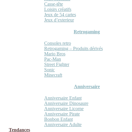
Casse-tête
Loisirs créatifs
Jeux de 54 cartes
Jeux d’exterieur
Retrogaming
Consoles retro
Retrogaming – Produits dérivés
Mario Bros
Pac-Man
Street Fighter
Sonic
Minecraft
Anniversaire
Anniversaire Enfant
Anniversaire Dinosaure
Anniversaire Licorne
Anniversaire Pirate
Bonbon Enfant
Anniversaire Adulte
Tendances