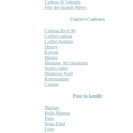
Cadeau St Valentin
Fête des grands Mères
Univers Cadeaux
Cinéma 80 et 90
Coffret cadeau
Coffret bonbon
Disney
Kawaii
Manga
Musique, les classiques
Series cultes
Maitresse Noël
Retrogaming
Coquin
Pour la famille
Maman
Belle-Maman
Papa
Beau-Papa
Frère