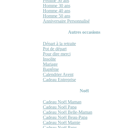
Femme 50 ans
Homme 30 ans
Homme 40 ans
Homme 50 ans
Anniversaire Personnalisé
Autres occasions
Départ à la retraite
Pot de départ
Pour dire merci
Insolite
Mariage
Baptême
Calendrier Avent
Cadeau Entreprise
Noël
Cadeau Noël Maman
Cadeau Noël Papa
Cadeau Noël Belle-Maman
Cadeau Noël Beau-Papa
Cadeau Noël Mamie
Cadeau Noël Papy