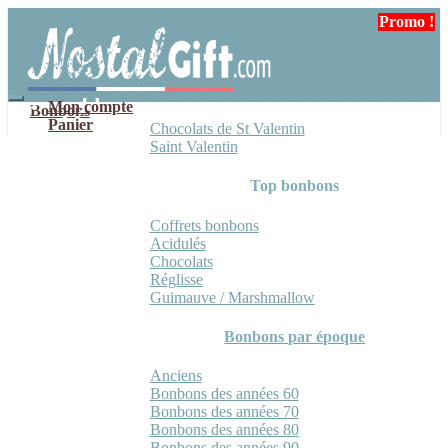
Aller
Aller
Promo !
à
au
la
contenu
navigation
Mon compte
Bonbons
Panier
Chocolats de St Valentin
Saint Valentin
Top bonbons
Coffrets bonbons
Acidulés
Chocolats
Réglisse
Guimauve / Marshmallow
Bonbons par époque
Anciens
Bonbons des années 60
Bonbons des années 70
Bonbons des années 80
Bonbons des années 90