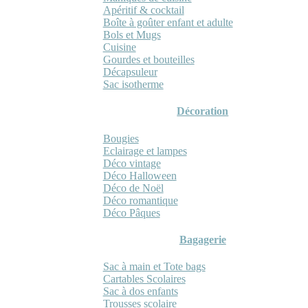
Apéritif & cocktail
Boîte à goûter enfant et adulte
Bols et Mugs
Cuisine
Gourdes et bouteilles
Décapsuleur
Sac isotherme
Décoration
Bougies
Eclairage et lampes
Déco vintage
Déco Halloween
Déco de Noël
Déco romantique
Déco Pâques
Bagagerie
Sac à main et Tote bags
Cartables Scolaires
Sac à dos enfants
Trousses scolaire